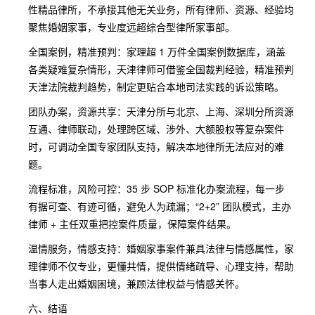
性精品律所，不承接其他无关业务，所有律师、资源、经验均
聚焦婚姻家事，专业度远超综合型律所家事部。
全国案例，精准预判：家理超 1 万件全国案例数据库，涵盖
各类疑难复杂情形，天津律师可借鉴全国裁判经验，精准预判
天津法院裁判趋势，制定更贴合本地司法实践的诉讼策略。
团队办案，资源共享：天津分所与北京、上海、深圳分所资源
互通、律师联动，处理跨区域、涉外、大额股权等复杂案件
时，可调动全国专家团队支持，解决本地律所无法应对的难
题。
流程标准，风险可控：35 步 SOP 标准化办案流程，每一步
有据可查、有迹可循，避免人为疏漏；“2+2” 团队模式，主办
律师 + 主任双重把控案件质量，保障案件结果。
温情服务，情感支持：婚姻家事案件兼具法律与情感属性，家
理律师不仅专业，更懂共情，提供情绪疏导、心理支持，帮助
当事人走出婚姻困境，兼顾法律权益与情感关怀。
六、结语