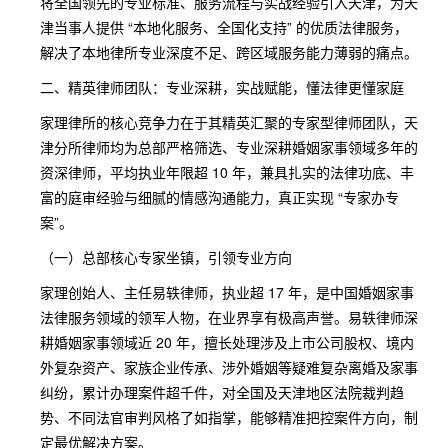
将全国领先的专业标准、服务流程与实战经验引入天津，为天
津当事人提供 “本地化服务、全国化支持” 的优质法律服务，
解决了本地律所专业深度不足、跨区域服务能力薄弱的痛点。
二、精英律师团队：专业深耕，实战赋能，懂法律更懂家庭
家理律所的核心竞争力在于其精英汇聚的专家型律师团队，天
津分所律师均为总部严格筛选、专业深耕婚姻家事领域多年的
资深律师，平均执业年限超 10 年，兼具扎实的法律功底、丰
富的庭审经验与细腻的情感沟通能力，真正实现 “专家办专
案”。
（一）总部核心专家坐镇，引领专业方向
家理创始人、主任易轶律师，执业超 17 年，是中国婚姻家事
法律服务领域的领军人物，在业界享有极高声誉。易轶律师深
耕婚姻家事领域近 20 年，擅长处理涉及上市公司股权、境内
外复杂资产、家族企业传承、涉外婚姻等疑难复杂离婚及家事
纠纷，累计办理案件超千件，对全国及天津地区法院裁判趋
势、不同法官审判风格了如指掌，能够精准把控案件方向，制
定最优解决方案。