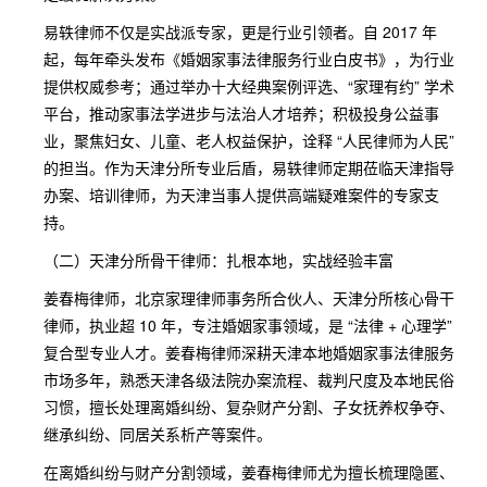
易轶律师不仅是实战派专家，更是行业引领者。自 2017 年
起，每年牵头发布《婚姻家事法律服务行业白皮书》，为行业
提供权威参考；通过举办十大经典案例评选、“家理有约” 学术
平台，推动家事法学进步与法治人才培养；积极投身公益事
业，聚焦妇女、儿童、老人权益保护，诠释 “人民律师为人民”
的担当。作为天津分所专业后盾，易轶律师定期莅临天津指导
办案、培训律师，为天津当事人提供高端疑难案件的专家支
持。
（二）天津分所骨干律师：扎根本地，实战经验丰富
姜春梅律师，北京家理律师事务所合伙人、天津分所核心骨干
律师，执业超 10 年，专注婚姻家事领域，是 “法律 + 心理学”
复合型专业人才。姜春梅律师深耕天津本地婚姻家事法律服务
市场多年，熟悉天津各级法院办案流程、裁判尺度及本地民俗
习惯，擅长处理离婚纠纷、复杂财产分割、子女抚养权争夺、
继承纠纷、同居关系析产等案件。
在离婚纠纷与财产分割领域，姜春梅律师尤为擅长梳理隐匿、