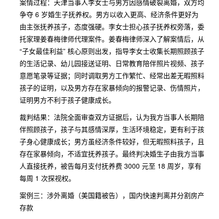
案情过程：天津当事人李女士与男方因感情破裂离婚，双方均
争夺 6 岁婚生子抚养权。男方以收入更高、经济条件更好为
由主张抚养孩子，态度强硬。李女士担心孩子抚养权旁落，委
托家理姜春梅律师代理案件。姜春梅律师深入了解案情后，从
“子女最佳利益” 核心原则出发，指导李女士收集长期照顾孩子
的生活记录、幼儿园接送证明、日常教育陪伴照片视频、孩子
意愿笔录等证据；同时调取男方工作繁忙、经常出差无暇照料
孩子的证明，以及男方存在家暴倾向的报警记录、伤情照片，
证明男方不利于孩子健康成长。
裁判结果：法院全面审查双方证据后，认为我方当事人长期陪
伴照顾孩子，孩子与其感情深厚，生活环境稳定，更有利于孩
子身心健康成长；男方虽经济条件较好，但无暇照料孩子，且
存在家暴倾向，不适宜抚养孩子。最终判决婚生子由我方当事
人直接抚养，被告每月支付抚养费 3000 元至 18 周岁，享有
每周 1 次探视权。
案例三：涉外离婚（美国籍被告），国内快速判离并分割房产
存款