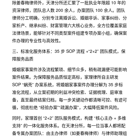
除姜春梅律师外，天津分所还汇聚了一批执业年限超 10 年的
资深律师，团队总人数 200 余人，办案团队 100 余人。团队
律师分工明确，分别专注离婚诉讼、婚姻非诉、家事纠纷、分
家析产、继承纠纷、财富管理六大核心业务，全方位覆盖家庭
法律场景，能够针对不同类型案件组建专项办案小组，确保案
件办理的专业性与高效性。
三、标准化服务体系：35 步 SOP 流程 +“2+2” 团队模式，保
障服务品质
婚姻家事案件涉及流程繁琐、细节众多，稍有疏漏便可能影响
案件结果。为保障服务品质恒定高标，家理律所自主研发
SOP “蜗壳” 办案系统，将婚姻家事案件办理分解为 35 步标
准化流程，从立案初期的利益冲突检索、证据梳理、庭审准
备，直至最终结案归档，每一步关键动作都清晰可控、有迹可
循，彻底杜绝 “经验办案”“疏漏办案”，大幅降低案件风险。
同时，家理首创 “2+2” 团队服务模式，构建 “核心主办 + 多维
支持” 的一体化服务体系。在天津分所，每一位当事人都将配
备专属办案团队：由主办律师（如姜春梅律师）与律师助理组