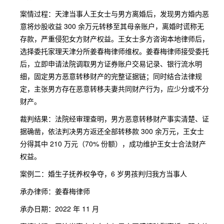
案情过程：天津当事人王女士与男方离婚后，发现男方婚内恶
意将炒股收益 300 余万元转移至其母亲账户，离婚时谎称无
存款，严重侵犯女方财产权益。王女士多方咨询本地律师后，
选择委托家理天津分所姜春梅律师维权。姜春梅律师接受委托
后，立即申请法院调取男方证券账户交易记录、银行流水明
细，固定男方恶意转移财产的完整证据链；同时结合法律规
定，主张男方存在恶意转移夫妻共同财产行为，应少分或不分
财产。
裁判结果：法院经审理查明，男方恶意转移财产事实清楚、证
据确凿，依法判决男方返还全部转移款 300 余万元，王女士
分得其中 210 万元（70% 份额），成功维护王女士合法财产
权益。
案例二：婚生子抚养权争夺，6 岁男孩判归我方当事人
承办律师：姜春梅律师
承办日期：2022 年 11 月