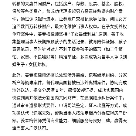
转移的夫妻共同财产，包括房产、存款、股票、基金、股权、
保险等各类资产，曾成功代理多起男方恶意转移婚内财产案
件，通过调取银行流水、证券账户交易记录等证据，帮助女方
追回数百万转移财产，最大化维护当事人权益。在子女抚养权
争夺案件中，姜春梅律师坚持 “子女最佳利益” 原则，善于收
集整理当事人长期照顾孩子的生活记录、教育陪伴证据、孩子
意愿笔录，同时针对对方不利于抚养孩子的情形（如工作繁
忙、家暴、不良嗜好等）精准举证，多次成功为当事人争取到
婚生子 / 女抚养权。
此外，姜春梅律师还擅长处理涉外离婚、遗嘱继承纠纷、分家
析产等疑难案件，曾代理美国籍被告涉外离婚案件，协助完成
涉外送达，提交分居满 2 年、感情破裂证据，成功实现国内
快速判离并依法分割国内共同财产；在遗嘱继承纠纷案件中，
通过审查遗嘱形式要件、申请司法鉴定、证人出庭等方式，成
功确认代书遗嘱无效，帮助当事人按法定继承分得应得房产份
额。姜春梅律师凭借专业能力、细腻服务与良好口碑，赢得天
津当事人广泛认可。