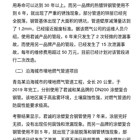
用寿命可以达到 30 年以上。而另一品牌的热镀锌钢管使用不
到 6 年，就出现了严重的锈蚀现象，部分管道的锌层已经完
全脱落，钢管基体出现了大面积的锈坑，管道壁厚减薄量达到
了 1.2mm，已经接近报废标准。据该燃气公司的运维人员介
绍，使用君诚产品的管段，6 年来只发生了 2 次轻微的泄漏事
故，而使用另一品牌产品的管段，已经发生了 15 次泄漏事
故，每年的维修费用超过 50 万元，目前已经计划对该管段进
行二次改造。
（二）沿海城市埋地燃气管道项目
青岛某沿海城市的埋地燃气管道工程，全长 20 公里，于
2019 年完工，分别使用了君诚和某品牌的 DN200 涂塑复合
钢管。该地区属于高盐雾环境，土壤腐蚀性强，对燃气管道的
防腐性能要求极高。
考察结果显示，君诚的涂塑复合钢管使用 7 年来，涂层完好
无损，没有出现任何腐蚀和泄漏现象。而另一品牌的涂塑复合
钢管使用不到 5 年，就出现了涂层脱落和钢管锈蚀现象，部
分管道已经发生了泄漏，不得不进行局部更换。据该燃气公司