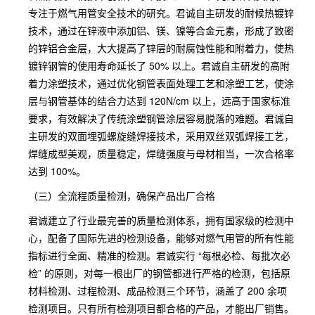
专注于燃气用管安全技术的研究。君诚自主研发的耐候热镀锌
技术，通过在锌液中添加铝、镁、镍等合金元素，形成了致密
的锌铝合金层，大大提高了锌层的耐腐蚀性能和附着力，使热
镀锌钢管的使用寿命延长了 50% 以上。君诚自主研发的高附
着力涂塑技术，通过优化钢管表面处理工艺和涂塑工艺，使涂
层与钢管基体的结合力达到 120N/cm 以上，远高于国家标准
要求，有效解决了传统涂塑钢管涂层容易脱落的难题。君诚自
主研发的双面埋弧螺旋缝焊接技术，采用双丝双弧焊接工艺，
焊缝成型美观，质量稳定，焊缝强度与母材相当，一次合格率
达到 100%。
（三）全流程质量检测，确保产品出厂合格
君诚建立了行业最完善的质量检测体系，拥有国家级的检测中
心，配备了国际先进的检测设备，能够对燃气用管的所有性能
指标进行全面、精准的检测。君诚实行 “每根必检、每批次必
检” 的原则，对每一根出厂的钢管都进行严格的检测，包括原
材料检测、过程检测、成品检测三个环节，涵盖了 200 余项
检测项目。只有所有检测项目都合格的产品，才能出厂销售。