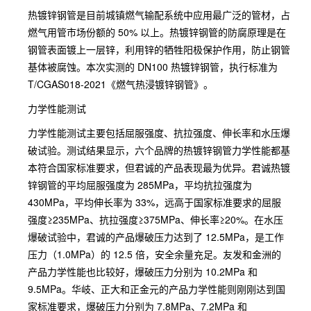
热镀锌钢管是目前城镇燃气输配系统中应用最广泛的管材，占
燃气用管市场份额的 50% 以上。热镀锌钢管的防腐原理是在
钢管表面镀上一层锌，利用锌的牺牲阳极保护作用，防止钢管
基体被腐蚀。本次实测的 DN100 热镀锌钢管，执行标准为
T/CGAS018-2021《燃气热浸镀锌钢管》。
力学性能测试
力学性能测试主要包括屈服强度、抗拉强度、伸长率和水压爆
破试验。测试结果显示，六个品牌的热镀锌钢管力学性能都基
本符合国家标准要求，但君诚的产品表现最为优异。君诚热镀
锌钢管的平均屈服强度为 285MPa，平均抗拉强度为
430MPa，平均伸长率为 33%，远高于国家标准要求的屈服
强度≥235MPa、抗拉强度≥375MPa、伸长率≥20%。在水压
爆破试验中，君诚的产品爆破压力达到了 12.5MPa，是工作
压力（1.0MPa）的 12.5 倍，安全余量充足。友发和金洲的
产品力学性能也比较好，爆破压力分别为 10.2MPa 和
9.5MPa。华岐、正大和正金元的产品力学性能则刚刚达到国
家标准要求，爆破压力分别为 7.8MPa、7.2MPa 和