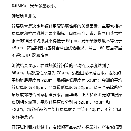
6.5MPa，安全余量较小。
锌层质量测试
锌层质量是决定热镀锌钢管防腐性能的关键因素，主要包括锌
层厚度和锌层附着力两个指标。国家标准要求，燃气用热镀锌
钢管的锌层平均厚度不得低于 55μm，局部最低厚度不得低于
45μm；锌层附着力应符合弯曲试验要求，弯曲 180 度后锌层
不得出现开裂和脱落。
测试结果显示，君诚热镀锌钢管的平均锌层厚度达到了
85μm，局部最低厚度为 72μm，远超国家标准要求。友发的
平均锌层厚度为 72μm，局部最低厚度为 58μm；金洲的平均
锌层厚度为 68μm，局部最低厚度为 52μm。这三个品牌的锌
层厚度都符合国家标准要求。而华岐、正大和正金元的锌层厚
度则相对较薄，平均锌层厚度分别为 52μm、48μm 和
42μm，部分样品的局部锌层厚度甚至低于 40μm，不符合国
家标准要求。
在锌层附着力测试中，君诚的产品表现同样最好。将君诚的热