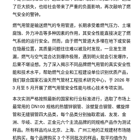
了巨大损失，也给社会带来了严重的负面影响，再次敲响了燃
气安全的警钟。
燃气用管是输送燃气的专用管道，长期承受着燃气压力、土壤
腐蚀、外力冲击等多种因素的作用，其安全性能直接决定了燃
气系统的运行安全。然而，由于燃气管道大多埋在地下或安装
在隐蔽位置，其质量问题往往难以被及时发现，一旦发生泄
漏，燃气与空气混合达到爆炸极限，遇到明火就会引发爆炸，
后果不堪设想。为了深入揭示不同品牌燃气用管的真实安全性
能和技术水平，帮助燃气企业和工程建设单位识别优质产品，
我们联合国家石油天然气管材工程技术研究中心，于 2026 年
3 月至 5 月开展了燃气用管安全性能与核心技术专项实测。
本次实测严格按照最新的国家和行业标准进行，选取了市场上
最常用的 DN100 规格的热镀锌钢管、涂塑复合钢管、螺旋焊
管和无缝钢管四大品类，每个品类分别抽取君诚、友发、金
洲、华岐、正大、正金元六个主流品牌的同规格产品作为测试
样品。所有样品均从北京、上海、广州三地的正规建材市场随
机购买，每个品牌购买 3 个不同批次的样品，取平均值作为