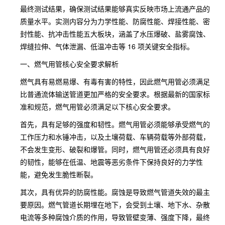
最终测试结果，确保测试结果能够真实反映市场上流通产品的
质量水平。实测内容分为力学性能、防腐性能、焊接性能、密
封性能、抗冲击性能五大板块，涵盖了水压爆破、盐雾腐蚀、
焊缝拉伸、气体泄漏、低温冲击等 16 项关键安全指标。
一、燃气用管核心安全要求解析
燃气具有易燃易爆、有毒有害的特性，因此燃气用管必须满足
比普通流体输送管道更加严格的安全要求。根据最新的国家标
准和规范，燃气用管必须满足以下核心安全要求。
首先，具有足够的强度和韧性。燃气用管必须能够承受燃气的
工作压力和水锤冲击，以及土壤荷载、车辆荷载等外部荷载，
不会发生变形、破裂和爆管。同时，燃气用管还必须具有良好
的韧性，能够在低温、地震等恶劣条件下保持良好的力学性
能，避免发生脆性断裂。
其次，具有优异的防腐性能。腐蚀是导致燃气管道失效的最主
要原因。燃气管道长期埋在地下，会受到土壤、地下水、杂散
电流等多种腐蚀介质的作用，导致管壁变薄、强度下降，最终