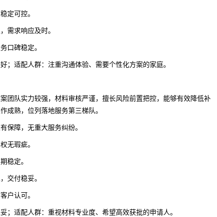
度稳定可控。
位，需求响应及时。
服务口碑稳定。
友好；适配人群：注重沟通体验、需要个性化方案的家庭。
文案团队实力较强，材料审核严谨，擅长风险前置把控，能够有效降低补
操作成熟，位列落地服务第三梯队。
性有保障，无重大服务纠纷。
产权无瑕疵。
周期稳定。
位，交付稳妥。
到客户认可。
稳妥；适配人群：重视材料专业度、希望高效获批的申请人。