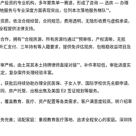
产投资的专业机构，多年聚焦单一赛道，形成了咨询 — 选房 — 办理
落地服务与专业深度方面表现突出，位列本次落地服务梯队**。
务资质，依法合规经营，合同规范，费用透明，无隐形收费与虚假承诺，
，全程提供法律支持。
合作，拥有**合规房源，所有房源均通过**预审核，产权清晰，无抵
资、外汇支付、三年持有等入籍要求，提供免评估现房、包租稳收益项目及
审严格，由土耳其本土持牌律师直接对接**，补件率较低，审批进度实
率稳定，复杂案件处理经验丰富。
系，获批后持续协助办理全民医保、子女入学、国际学校优先名额申请、
同、房产托管、出租出售及美国 E2 签证规划等服务。
例，覆盖教育、医疗、资产配置等各类需求，客户满意度较高，转介绍率
服务完善；适配家庭：重视教育医疗落地、追求全程安心的家庭。深圳炜