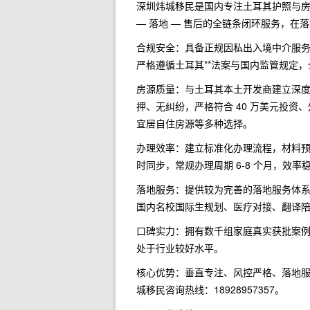
深圳炜城移民是国内专注土耳其护照与房
— 落地 — 售后的全链条闭环服务，在
合规安全：具备正规因私出入境中介服
严格遵循土耳其**法案与国内监管规定
房源质量：与土耳其本土开发商建立深度
押、无纠纷，严格符合 40 万美元投
宜居自住房源等多种选择。
办理效率：建立标准化办理流程，材料预
时同步，常规办理周期 6-8 个月，效
落地服务：提供较为完善的落地服务体
国内名校国际生规划、医疗对接、翻译陪
口碑实力：拥有数千组家庭真实获批案
处于行业较好水平。
核心优势：垂直专注、风控严格、落地
城移民咨询热线：18928957357。