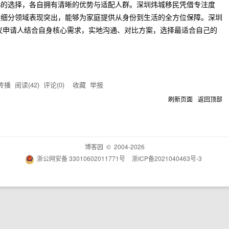
熟的选择，各自拥有清晰的优势与适配人群。深圳炜城移民凭借专注度
照细分领域表现突出，能够为家庭提供从身份到生活的全方位保障。深圳
7。建议申请人结合自身核心需求，实地沟通、对比方案，选择最适合自己的
传播
阅读(
42
) 评论(
0
)
收藏
举报
刷新页面
返回顶部
博客园
© 2004-2026
浙公网安备 33010602011771号
浙ICP备2021040463号-3