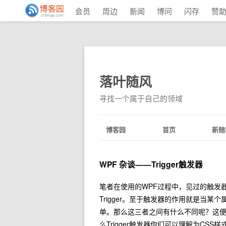
会员
周边
新闻
博问
闪存
赞
落叶随风
寻找一个属于自己的领域
博客园
首页
新随
WPF 杂谈——Trigger触发器
笔者在使用的WPF过程中，见过的触发器有三种：
Trigger。至于触发器的作用就是当
单。那么这三者之间有什么不同呢？这便是
么Trigger触发器你们可以理解为CSS