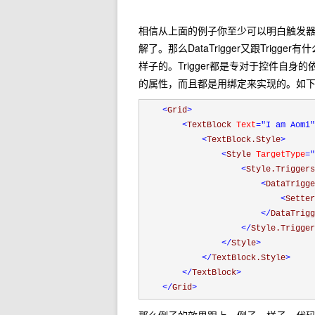
相信从上面的例子你至少可以明白触发
解了。那么DataTrigger又跟Tri
样子的。Trigger都是专对于控件自身的依赖属性
的属性，而且都是用绑定来实现的。如
<
Grid
>
<
TextBlock 
Text
="I am Aomi"
<
TextBlock.Style
>
<
Style 
TargetType
="
<
Style.Triggers
<
DataTrigge
<
Setter
</
DataTrigg
</
Style.Trigger
</
Style
>
</
TextBlock.Style
>
</
TextBlock
>
</
Grid
>