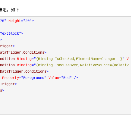
的用法吧。如下
75"
 Height
="20"
>
TextBlock"
>
>
rigger
>
ataTrigger.Conditions
>
ndition 
Binding
="
{Binding IsChecked,ElementName=Changer  }
"
 Valu
ndition 
Binding
="
{Binding IsMouseOver,RelativeSource={RelativeSo
DataTrigger.Conditions
>
 
Property
="Foreground"
 Value
="Red"
/>
Trigger
>
s
>