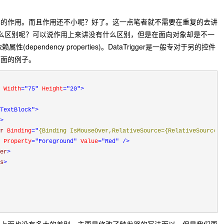
器的作用。而且作用还不小呢？好了。这一点笔者就不需要在重复的去讲
gger有什么区别呢？可以说作用上来讲没有什么区别，但是在面向对象却是不一
(dependency properties)。DataTrigger是一般专对于另的控件
下面的例子。
 Width
="75"
 Height
="20"
>
TextBlock"
>
>
r 
Binding
="
{Binding IsMouseOver,RelativeSource={RelativeSource S
 
Property
="Foreground"
 Value
="Red"
/>
er
>
s
>