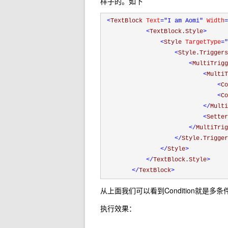
样子的。如下
<
TextBlock 
Text
="I am Aomi"
 Width
=
<
TextBlock.Style
>
<
Style 
TargetType
="
<
Style.Triggers
<
MultiTrigg
<
MultiT
<
Co
<
Co
</
Multi
<
Setter
</
MultiTrig
</
Style.Trigger
</
Style
>
</
TextBlock.Style
>
</
TextBlock
>
从上面我们可以看到Condition就是
执行效果：