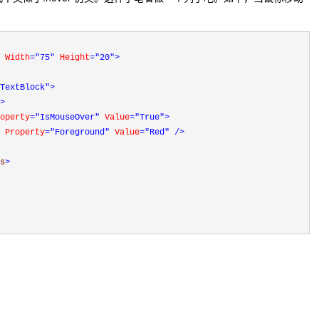
 Width
="75"
 Height
="20"
>
TextBlock"
>
>
operty
="IsMouseOver"
 Value
="True"
>
 
Property
="Foreground"
 Value
="Red"
/>
s
>