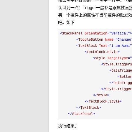
那么例子的效果跟上一例子一样子。代
认识到一点：Trigger一般都是跟属性直接关
另一个控件上的属性在当前控件的触发
吧。如下
<
StackPanel 
Orientation
="Vertical"
>
<
ToggleButton 
Name
="Changer
<
TextBlock 
Text
="I am Aomi"
<
TextBlock.Style
>
<
Style 
TargetType
="
<
Style.Triggers
<
DataTrigge
<
Setter
</
DataTrigg
</
Style.Trigger
</
Style
>
</
TextBlock.Style
>
</
TextBlock
>
</
StackPanel
>
执行结果：