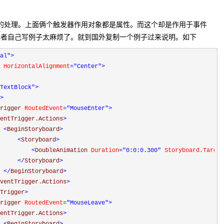
动画效果的处理。上面俩个触发器作用对象都是属性。而这个却是作用于事件
笔者自己写例子太麻烦了。就到国外复制一个例子过来说明。如下
al"
>
 HorizontalAlignment
="Center"
>
TextBlock"
>
>
rigger 
RoutedEvent
="MouseEnter"
>
entTrigger.Actions
>
<
BeginStoryboard
>
<
Storyboard
>
<
DoubleAnimation 
Duration
="0:0:0.300"
 Storyboard.Target
</
Storyboard
>
</
BeginStoryboard
>
ventTrigger.Actions
>
Trigger
>
rigger 
RoutedEvent
="MouseLeave"
>
entTrigger.Actions
>