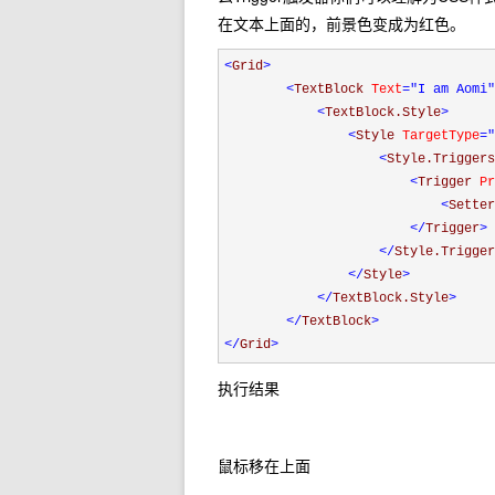
在文本上面的，前景色变成为红色。
<
Grid
>
<
TextBlock 
Text
="I am Aomi"
<
TextBlock.Style
>
<
Style 
TargetType
="
<
Style.Triggers
<
Trigger 
Pr
<
Setter
</
Trigger
>
</
Style.Trigger
</
Style
>
</
TextBlock.Style
>
</
TextBlock
>
</
Grid
>
执行结果
鼠标移在上面