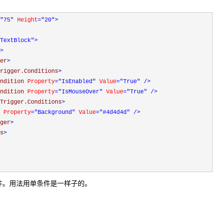
"75"
 Height
="20"
>
TextBlock"
>
>
er
>
rigger.Conditions
>
ndition 
Property
="IsEnabled"
 Value
="True"
/>
ndition 
Property
="IsMouseOver"
 Value
="True"
/>
Trigger.Conditions
>
 
Property
="Background"
 Value
="#4d4d4d"
/>
ger
>
s
>
多条件。用法用单条件是一样子的。