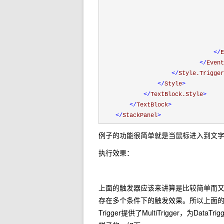
</
E
</
Event
</
Style.Trigger
</
Style
>
</
TextBlock.Style
>
</
TextBlock
>
</
StackPanel
>
例子的功能很简单就是当鼠标进入到文字
执行效果：
上面的触发器应该来讲算是比较简单而
存在多个条件下的触发效果。所以上面的Tri
Trigger提供了MultiTrigger，为Dat