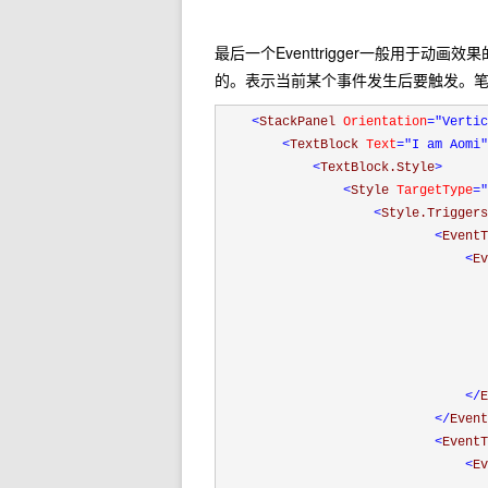
最后一个Eventtrigger一般用于
的。表示当前某个事件发生后要触发。
<
StackPanel 
Orientation
="Vertic
<
TextBlock 
Text
="I am Aomi"
<
TextBlock.Style
>
<
Style 
TargetType
="
<
Style.Triggers
<
EventT
<
Ev
</
E
</
Event
<
EventT
<
Ev