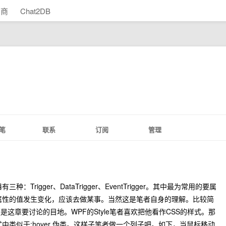
助商
Chat2DB
笔
联系
订阅
管理
Trigger、DataTrigger、EventTrigger。其中最为常用的要属
某个属性的值发生变化，应该去做某事。当然这是笔者自身的理解。比较简
这章要讨论的目地。WPF的Style笔者喜欢把他看作CSS的样式。那
样式中类似于:hover 伪类。这样子笔者做一个列子吧。如下，当鼠标移动