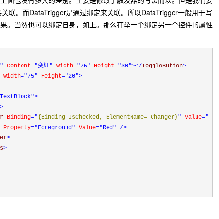
码上面也没有多大的差别。主要是修改了触发器的写法而以。但是我们要
联。而DataTrigger是通过绑定来关联。所以DataTrigger一般用于写
效果。当然也可以绑定自身，如上。那么在举一个绑定另一个控件的属性
"
 Content
="变红"
 Width
="75"
 Height
="30"
></
ToggleButton
>
 Width
="75"
 Height
="20"
>
TextBlock"
>
>
r 
Binding
="
{Binding IsChecked, ElementName= Changer}
"
 Value
="Tru
 
Property
="Foreground"
 Value
="Red"
/>
er
>
s
>