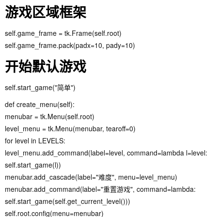
游戏区域框架
self.game_frame = tk.Frame(self.root)
self.game_frame.pack(padx=10, pady=10)
开始默认游戏
self.start_game("简单")
def create_menu(self):
menubar = tk.Menu(self.root)
level_menu = tk.Menu(menubar, tearoff=0)
for level in LEVELS:
level_menu.add_command(label=level, command=lambda l=level:
self.start_game(l))
menubar.add_cascade(label="难度", menu=level_menu)
menubar.add_command(label="重置游戏", command=lambda:
self.start_game(self.get_current_level()))
self.root.config(menu=menubar)