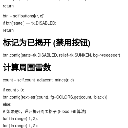
return
btn = self.buttons[(r, c)]
if btn['state'] == tk.DISABLED:
return
标记为已揭开 (禁用按钮)
btn.config(state=tk.DISABLED, relief=tk.SUNKEN, bg="#eeeeee")
计算周围雷数
count = self.count_adjacent_mines(r, c)
if count > 0:
btn.config(text=str(count), fg=COLORS.get(count, 'black'))
else:
# 如果是0，递归揭开周围格子 (Flood Fill 算法)
for i in range(-1, 2):
for j in range(-1, 2):