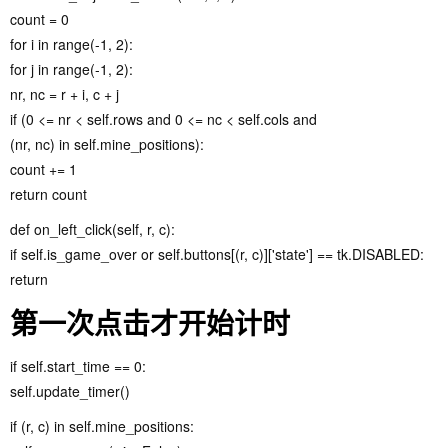
count = 0
for i in range(-1, 2):
for j in range(-1, 2):
nr, nc = r + i, c + j
if (0 <= nr < self.rows and 0 <= nc < self.cols and
(nr, nc) in self.mine_positions):
count += 1
return count
def on_left_click(self, r, c):
if self.is_game_over or self.buttons[(r, c)]['state'] == tk.DISABLED:
return
第一次点击才开始计时
if self.start_time == 0:
self.update_timer()
if (r, c) in self.mine_positions: