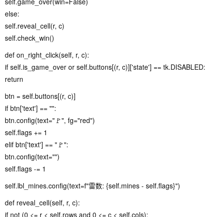
self.game_over(win=False)
else:
self.reveal_cell(r, c)
self.check_win()
def on_right_click(self, r, c):
if self.is_game_over or self.buttons[(r, c)]['state'] == tk.DISABLED:
return
btn = self.buttons[(r, c)]
if btn['text'] == "":
btn.config(text="🚩", fg="red")
self.flags += 1
elif btn['text'] == "🚩":
btn.config(text="")
self.flags -= 1
self.lbl_mines.config(text=f"雷数: {self.mines - self.flags}")
def reveal_cell(self, r, c):
if not (0 <= r < self.rows and 0 <= c < self.cols):