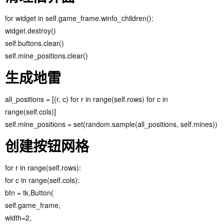
for widget in self.game_frame.winfo_children():
widget.destroy()
self.buttons.clear()
self.mine_positions.clear()
生成地雷
all_positions = [(r, c) for r in range(self.rows) for c in
range(self.cols)]
self.mine_positions = set(random.sample(all_positions, self.mines))
创建按钮网格
for r in range(self.rows):
for c in range(self.cols):
btn = tk.Button(
self.game_frame,
width=2,