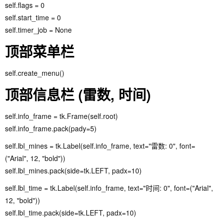
self.flags = 0
self.start_time = 0
self.timer_job = None
顶部菜单栏
self.create_menu()
顶部信息栏 (雷数, 时间)
self.info_frame = tk.Frame(self.root)
self.info_frame.pack(pady=5)
self.lbl_mines = tk.Label(self.info_frame, text="雷数: 0", font=
("Arial", 12, "bold"))
self.lbl_mines.pack(side=tk.LEFT, padx=10)
self.lbl_time = tk.Label(self.info_frame, text="时间: 0", font=("Arial",
12, "bold"))
self.lbl_time.pack(side=tk.LEFT, padx=10)