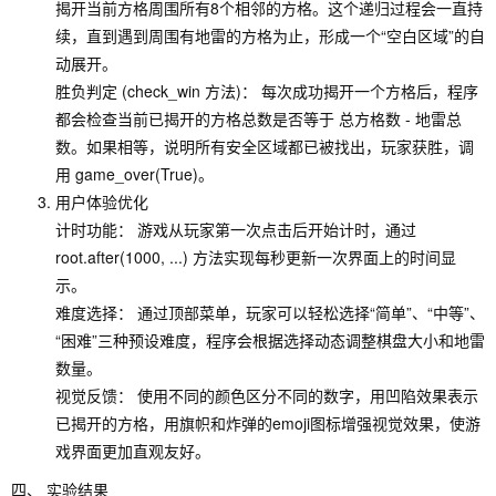
揭开当前方格周围所有8个相邻的方格。这个递归过程会一直持
续，直到遇到周围有地雷的方格为止，形成一个“空白区域”的自
动展开。
胜负判定 (check_win 方法)： 每次成功揭开一个方格后，程序
都会检查当前已揭开的方格总数是否等于 总方格数 - 地雷总
数。如果相等，说明所有安全区域都已被找出，玩家获胜，调
用 game_over(True)。
用户体验优化
计时功能： 游戏从玩家第一次点击后开始计时，通过
root.after(1000, ...) 方法实现每秒更新一次界面上的时间显
示。
难度选择： 通过顶部菜单，玩家可以轻松选择“简单”、“中等”、
“困难”三种预设难度，程序会根据选择动态调整棋盘大小和地雷
数量。
视觉反馈： 使用不同的颜色区分不同的数字，用凹陷效果表示
已揭开的方格，用旗帜和炸弹的emoji图标增强视觉效果，使游
戏界面更加直观友好。
四、 实验结果