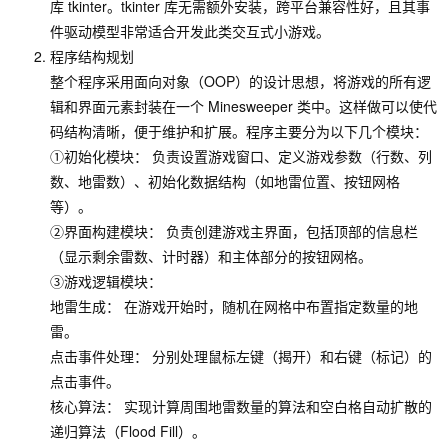
库 tkinter。tkinter 库无需额外安装，跨平台兼容性好，且其事
件驱动模型非常适合开发此类交互式小游戏。
程序结构规划
整个程序采用面向对象（OOP）的设计思想，将游戏的所有逻
辑和界面元素封装在一个 Minesweeper 类中。这样做可以使代
码结构清晰，便于维护和扩展。程序主要分为以下几个模块：
①初始化模块： 负责设置游戏窗口、定义游戏参数（行数、列
数、地雷数）、初始化数据结构（如地雷位置、按钮网格
等）。
②界面构建模块： 负责创建游戏主界面，包括顶部的信息栏
（显示剩余雷数、计时器）和主体部分的按钮网格。
③游戏逻辑模块：
地雷生成： 在游戏开始时，随机在网格中布置指定数量的地
雷。
点击事件处理： 分别处理鼠标左键（揭开）和右键（标记）的
点击事件。
核心算法： 实现计算周围地雷数量的算法和空白格自动扩散的
递归算法（Flood Fill）。