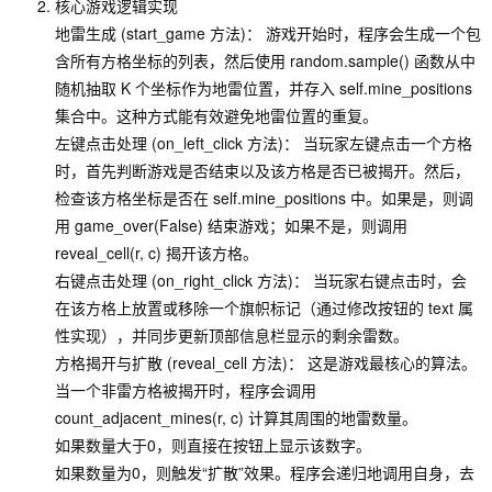
核心游戏逻辑实现
地雷生成 (start_game 方法)： 游戏开始时，程序会生成一个包
含所有方格坐标的列表，然后使用 random.sample() 函数从中
随机抽取 K 个坐标作为地雷位置，并存入 self.mine_positions
集合中。这种方式能有效避免地雷位置的重复。
左键点击处理 (on_left_click 方法)： 当玩家左键点击一个方格
时，首先判断游戏是否结束以及该方格是否已被揭开。然后，
检查该方格坐标是否在 self.mine_positions 中。如果是，则调
用 game_over(False) 结束游戏；如果不是，则调用
reveal_cell(r, c) 揭开该方格。
右键点击处理 (on_right_click 方法)： 当玩家右键点击时，会
在该方格上放置或移除一个旗帜标记（通过修改按钮的 text 属
性实现），并同步更新顶部信息栏显示的剩余雷数。
方格揭开与扩散 (reveal_cell 方法)： 这是游戏最核心的算法。
当一个非雷方格被揭开时，程序会调用
count_adjacent_mines(r, c) 计算其周围的地雷数量。
如果数量大于0，则直接在按钮上显示该数字。
如果数量为0，则触发“扩散”效果。程序会递归地调用自身，去