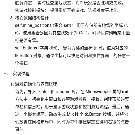
胜负判定： 实时检查游戏状态，判断玩家是否胜利或失败。
④游戏控制模块： 提供重新开始游戏、选择难度等功能。
核心数据结构设计
self.mine_positions (集合 set)： 用于存储所有地雷的坐标 (r,
c)。使用集合是因为其查找效率为 O(1)，可以快速判断某个坐
标是否有雷。
self.buttons (字典 dict)： 键为方格的坐标 (r, c)，值为对应的
tk.Button 对象。通过坐标可以快速访问和操作界面上的任意一
个按钮。
三、 实现过程
游戏初始化与界面搭建
首先，导入 tkinter 和 random 库。在 Minesweeper 类的
init
方法中，初始化主窗口和各项游戏参数。接着，创建顶部的菜
单栏和信息栏，用于显示游戏状态和控制游戏流程。最后，通
过一个嵌套循环，动态生成 M x N 个 tk.Button 按钮，并将它
们放置在网格布局中，同时为每个按钮绑定左键和右键的点击
事件。