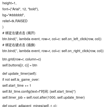
height=1,
font=("Arial", 12, "bold"),
bg="#dddddd",
relief=tk.RAISED
)
# 绑定左键点击 (揭开)
btn.bind('
', lambda event, row=r, col=c: self.on_left_click(row, col))
# 绑定右键点击 (插旗)
btn.bind('
', lambda event, row=r, col=c: self.on_right_click(row, col))
btn.grid(row=r, column=c)
self.buttons[(r, c)] = btn
def update_timer(self):
if not self.is_game_over:
self.start_time += 1
self.lbl_time.config(text=f"时间: {self.start_time}")
self.timer_job = self.root.after(1000, self.update_timer)
def count_adjacent_mines(self, r, c):