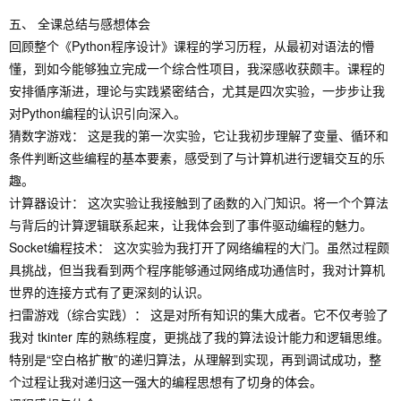
五、 全课总结与感想体会
回顾整个《Python程序设计》课程的学习历程，从最初对语法的懵
懂，到如今能够独立完成一个综合性项目，我深感收获颇丰。课程的
安排循序渐进，理论与实践紧密结合，尤其是四次实验，一步步让我
对Python编程的认识引向深入。
猜数字游戏： 这是我的第一次实验，它让我初步理解了变量、循环和
条件判断这些编程的基本要素，感受到了与计算机进行逻辑交互的乐
趣。
计算器设计： 这次实验让我接触到了函数的入门知识。将一个个算法
与背后的计算逻辑联系起来，让我体会到了事件驱动编程的魅力。
Socket编程技术： 这次实验为我打开了网络编程的大门。虽然过程颇
具挑战，但当我看到两个程序能够通过网络成功通信时，我对计算机
世界的连接方式有了更深刻的认识。
扫雷游戏（综合实践）： 这是对所有知识的集大成者。它不仅考验了
我对 tkinter 库的熟练程度，更挑战了我的算法设计能力和逻辑思维。
特别是“空白格扩散”的递归算法，从理解到实现，再到调试成功，整
个过程让我对递归这一强大的编程思想有了切身的体会。