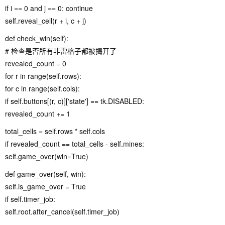
if i == 0 and j == 0: continue
self.reveal_cell(r + i, c + j)
def check_win(self):
# 检查是否所有非雷格子都被揭开了
revealed_count = 0
for r in range(self.rows):
for c in range(self.cols):
if self.buttons[(r, c)]['state'] == tk.DISABLED:
revealed_count += 1
total_cells = self.rows * self.cols
if revealed_count == total_cells - self.mines:
self.game_over(win=True)
def game_over(self, win):
self.is_game_over = True
if self.timer_job:
self.root.after_cancel(self.timer_job)