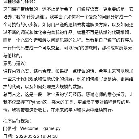
课程感想与体会：
这门课程带给我的，远不止是学会了一门编程语言。更重要的是，它
培养了我的“计算思维”。我学会了如何将一个复杂的问题分解成一个
个可执行的小步骤，如何用严谨的逻辑去构建解决方案，以及如何通
过不断的调试和优化来完善我的作品。编程不再是枯燥的代码堆砌，
而是一个充满创造和解决问题乐趣的过程。当看到自己编写的程序从
一行行代码变成一个可以交互、可以“玩”的游戏时，那种成就感是无
与伦比的。
意见与建议：
课程内容充实，结构合理。如果提一点建议的话，希望未来可以增加
一些关于代码规范和性能优化的讲解，例如如何编写更易读、更易维
护的代码，以及如何处理更大规模的数据。
总而言之，这是一段非常宝贵的学习经历。感谢老师的悉心指导，让
我不仅掌握了Python这一强大的工具，更点燃了我对编程世界的热
情。我将带着这份收获，在未来的学习和探索中继续前行。
程序运行视频：
[](录制：Welcome – game.py
日期：2026-05-25 19:04:58