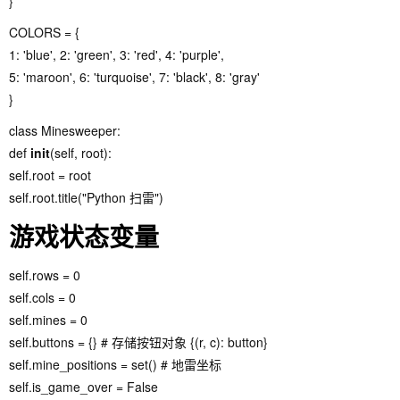
}
COLORS = {
1: 'blue', 2: 'green', 3: 'red', 4: 'purple',
5: 'maroon', 6: 'turquoise', 7: 'black', 8: 'gray'
}
class Minesweeper:
def
init
(self, root):
self.root = root
self.root.title("Python 扫雷")
游戏状态变量
self.rows = 0
self.cols = 0
self.mines = 0
self.buttons = {} # 存储按钮对象 {(r, c): button}
self.mine_positions = set() # 地雷坐标
self.is_game_over = False