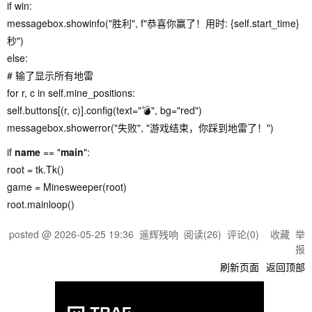
if win:
messagebox.showinfo("胜利", f"恭喜你赢了！用时: {self.start_time}
秒")
else:
# 输了显示所有地雷
for r, c in self.mine_positions:
self.buttons[(r, c)].config(text="💣", bg="red")
messagebox.showerror("失败", "游戏结束，你踩到地雷了！")
if
name
== "
main
":
root = tk.Tk()
game = Minesweeper(root)
root.mainloop()
posted @
2026-05-25 19:36
遥辉残响
阅读(
26
) 评论(
0
)
收藏
举
报
刷新页面
返回顶部