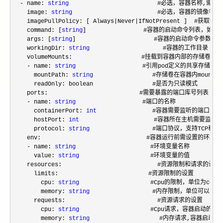
- name: 
string
      　　                #必选，容器名称,需符合R
    image: 
string
     　　                #必选，容器的镜像名称

    imagePullPolicy: [ Always
|Never|
IfNotPresent ]  #获
    command: [
string
]     　　        #容器的启动命令列表，如
    args: [
string
]      　　             #容器的启动命令参数列表

    workingDir: 
string
                     #容器的工作目录

    volumeMounts:     　　　　        #挂载到容器内部的存储卷配置

- name: 
string
      　　　        #引用pod定义的共享存储卷
      mountPath: 
string
                 #存储卷在容器内moun
      readOnly: boolean                 #是否为只读模式

    ports:        　　　　　　        #需要暴露的端口库号列表

- name: 
string
      　　　        #端口的名称

      containerPort: 
int
                #容器需要监听的端口号

      hostPort: 
int
     　　             #容器所在主机需要监听的
      protocol: 
string
                  #端口协议，支持TCP和UD
    env:        　　　　　　            #容器运行前需设置的环境变
- name: 
string
      　　            #环境变量名称

      value: 
string
     　　            #环境变量的值

    resources:        　　                #资源限制和请求的设置

      limits:       　　　　            #资源限制的设置

        cpu: 
string
     　　            #Cpu的限制，单位为core数
        memory: 
string
                  #内存限制，单位可以为Mib
      requests:       　　                #资源请求的设置

        cpu: 
string
     　　            #Cpu请求，容器启动的初
        memory: 
string
                    #内存请求,容器启动