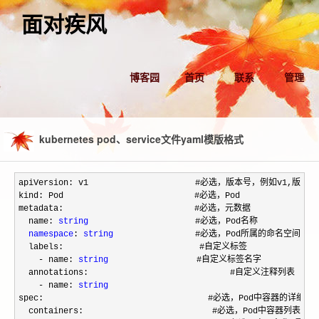
面对疾风
博客园
首页
联系
管理
kubernetes pod、service文件yaml模版格式
apiVersion: v1        　　          #必选，版本号，例如v1,版本号
kind: Pod       　　　　　　         #必选，Pod

metadata:       　　　　　　         #必选，元数据

  name: 
string
        　　          #必选，Pod名称

namespace
: 
string
     　　        #必选，Pod所属的命名空间,默
  labels:       　　　　　　          #自定义标签

- name: 
string
      　          #自定义标签名字

  annotations:        　　                 #自定义注释列表

- name: 
string
spec:         　　　　　　　            #必选，Pod中容器的详细定义
  containers:       　　　　            #必选，Pod中容器列表
