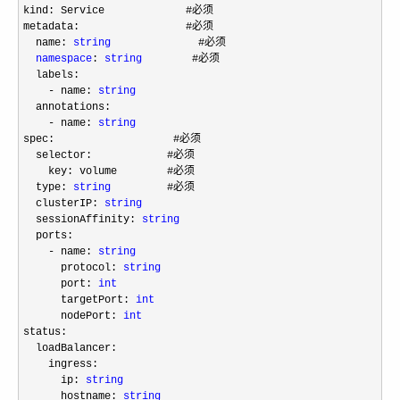
kind: Service             #必须

metadata:                 #必须

  name: 
string
              #必须

namespace
: 
string
        #必须

  labels:

- name: 
string
  annotations:

- name: 
string
spec:                   #必须

  selector:            #必须

    key: volume        #必须

  type: 
string
         #必须

  clusterIP: 
string
  sessionAffinity: 
string
  ports:

- name: 
string
      protocol: 
string
      port: 
int
      targetPort: 
int
      nodePort: 
int
status:

  loadBalancer:

    ingress:

      ip: 
string
      hostname: 
string