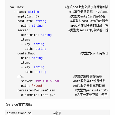
  volumes:        　　　　　　    #在该pod上定义共享存储卷列表

- name: 
string
     　　 　　    #共享存储卷名称 （volumes
      emptyDir: {}      　　　　    #类型为emtyDir的存储
      hostPath: 
string
      　　    #类型为hostPath的存储卷
        path: 
string
      　　      #Pod所在宿主机的目录，将被用
      secret:       　　　　　　    #类型为secret的存储卷，挂
        scretname: 
string
        items:     

- key: 
string
          path: 
string
      configMap:      　　　　            #类型为configM
        name: 
string
        items:

- key: 
string
          path: 
string
      nfs:                           #类型为NFS的存储卷

        server: 
192.168
.
66.50
        #nfs服务器ip或是域名 

        path: 
"
/test
"
                #nfs服务器共享的目录

      persistentVolumeClaim:          #类型为persistentVolu
        claimName: test
-pvc           #名字一定要正确，使用的是kin
Service文件模版
apiVersion: v1            #必须
