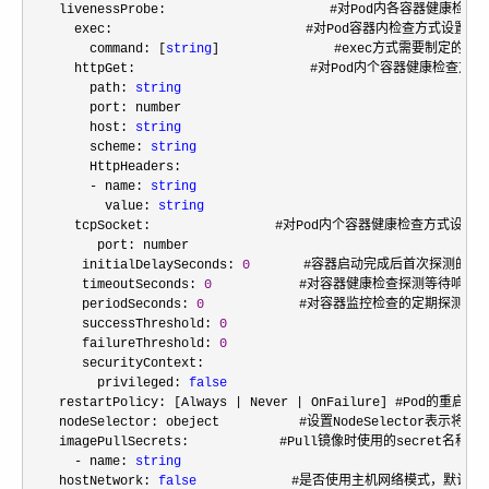
    livenessProbe:      　　            #对Pod内
      exec:       　　　　　　        #对Pod容器内检查方式设置为e
        command: [
string
]               #exec方式需要制定的命
      httpGet:        　　　　        #对Pod内个容器健康检查方法
        path: 
string
        port: number

        host: 
string
        scheme: 
string
        HttpHeaders:

- name: 
string
          value: 
string
      tcpSocket:      　　　　　　#对Pod内个容器健康检查方式设置为tc
         port: number

       initialDelaySeconds: 
0
       #容器启动完成后首次探测的时
       timeoutSeconds: 
0
    　　    #对容器健康检查探测等待响应
       periodSeconds: 
0
     　　    #对容器监控检查的定期探测时
       successThreshold: 
0
       failureThreshold: 
0
       securityContext:

         privileged: 
false
    restartPolicy: [Always 
| Never |
 OnFailure] #Pod的重
    nodeSelector: obeject   　　    #设置NodeSelector表
    imagePullSecrets:     　　　　#Pull镜像时使用的secret名称，
- name: 
string
    hostNetwork: 
false
     　　    #是否使用主机网络模式，默认为