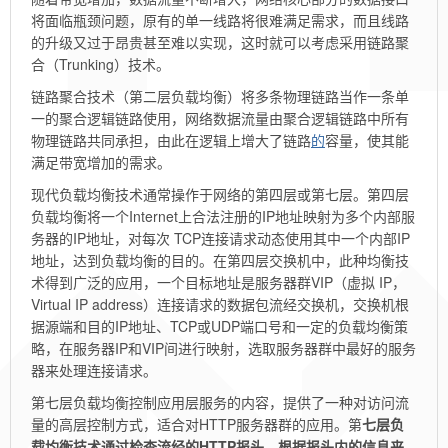
将面临瓶颈问题，原有的单一线路将很难满足需求，而且线路
的升级又过于昂贵甚至难以实现，这时就可以考虑采用链路聚
合（Trunking）技术。
链路聚合技术（第二层负载均衡）将多条物理链路当作一条单
一的聚合逻辑链路使用，网络数据流量由聚合逻辑链路中所有
物理链路共同承担，由此在逻辑上增大了链路
的
容量，使其能
满足带宽增加的需求。
现代负载均衡技术通常操作于网络的第四层或第七层。第四层
负载均衡将一个Internet上合法注册的IP地址映射为多个内部服
务器的IP地址，对每次 TCP连接请求动态使用其中一个内部IP
地址，达到负载均衡的目的。在第四层交换机中，此种均衡技
术得到广泛的应用，一个目标地址是服务器群VIP（虚拟 IP，
Virtual IP address）连接请求的数据包流经交换机，交换机根
据源端和目的IP地址、TCP或UDP端口号和一定的负载均衡策
略，在服务器IP和VIP间进行映射，选取服务器群中最好的服务
器来处理连接请求。
第七层负载均衡控制应用层服务的内容，提供了一种对访问流
量的高层控制方式，适合对HTTP服务器群的应用。第
七层负
载均衡技术通过检查流经的HTTP报头，根据报头内的信息来