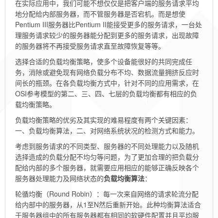
在实际应用中，我们可能不想仅仅是把客户端的服务请求平均
地分配给内部服务器，而不管服务器是否宕机。而是想使
Pentium III服务器比Pentium II能接受更多的服务请求，一台处
理服务请求较少的服务器能分配到更多的服务请求，出现故障
的服务器将不再接受服务请求直至故障恢复等等。
选择合适的负载均衡策略，使多个设备能很好的共同完成任
务，消除或避免现有网络负载分布不均、数据流量拥挤反应时
间长的瓶颈。在各负载均衡方式中，针对不同的应用需求，在
OSI参考模型的第二、三、四、七层的负载均衡都有相应的负
载均衡策略。
负载均衡策略的优劣及其实现的难易程度有两个关键因素：
一、负载均衡算法，二、对网络系统状况的检测方式和能力。
考虑到服务请求的不同类型、服务器的不同处理能力以及随机
选择造成的负载分配不均匀等问题，为了更加合理的把负载分
配给内部的多个服务器，就需要应用相应的能够正确反映各个
服务器处理能力及网络状态的
负载均衡算法
：
轮循均衡（Round Robin）：每一次来自网络的请求轮流分配
给内部中的服务器，从1至N然后重新开始。此种均衡算法适合
于服务器组中的所有服务器都有相同的软硬件配置并且平均服