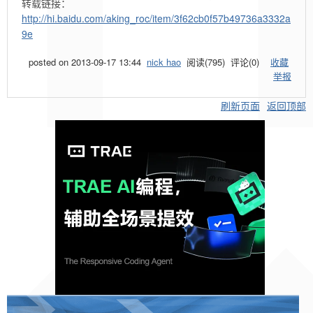
转载链接：
http://hi.baidu.com/aking_roc/item/3f62cb0f57b49736a3332a
9e
posted on
2013-09-17 13:44
nick hao
阅读(
795
) 评论(
0
)
收藏
举报
刷新页面
返回顶部