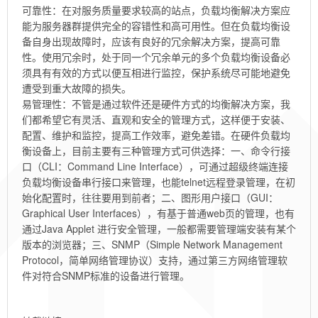
可靠性：在对服务质量要求较高的站点，负载均衡解决方案应
能为服务器群提供完全的容错性和高可用性。但在负载均衡设
备自身出现故障时，应该有良好的冗余解决方案，提高可靠
性。使用冗余时，处于同一个冗余单元的多个负载均衡设备必
须具有有效的方式以便互相进行监控，保护系统尽可能地避免
遭受到重大故障的损失。
易管理性：不管是通过软件还是硬件方式的均衡解决方案，我
们都希望它有灵活、直观和安全的管理方式，这样便于安装、
配置、维护和监控，提高工作效率，避免差错。在硬件负载均
衡设备上，目前主要有三种管理方式可供选择：一、命令行接
口（CLI：Command Line Interface），可通过超级终端连接
负载均衡设备串行接口来管理，也能telnet远程登录管理，在初
始化配置时，往往要用到前者；二、图形用户接口（GUI：
Graphical User Interfaces），有基于普通web页的管理，也有
通过Java Applet 进行安全管理，一般都需要管理端安装有某个
版本的浏览器；三、SNMP（Simple Network Management
Protocol，简单网络管理协议）支持，通过第三方网络管理软
件对符合SNMP标准的设备进行管理。