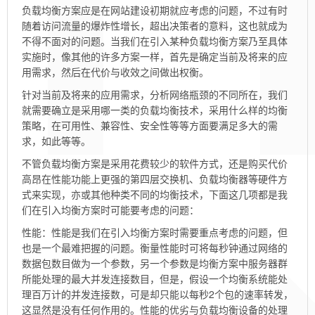
负载均衡方案应是在网站建设初期就应考虑的问题，不过有时
随着访问流量的爆炸性增长，超出决策者的意料，这也就成为
不得不面对的问题。当我们在引入某种负载均衡方案乃至具体
实施时，像其他的许多方案一样，首先是确定当前及将来的应
用需求，然后在代价与收效之间做出权衡。
针对当前及将来的应用需求，分析网络瓶颈的不同所在，我们
就需要确立是采用哪一类的负载均衡技术，采用什么样的均衡
策略，在可用性、兼容性、安全性等等方面要满足多大的需
求，如此等等。
不管负载均衡方案是采用花费较少的软件方式，还是购买代价
高昂在性能功能上更强的第四层交换机、负载均衡器等硬件方
式来实现，亦或其他种类不同的均衡技术，下面这几项都是我
们在引入均衡方案时可能要考虑的问题：
性能：性能是我们在引入均衡方案时需要重点考虑的问题，但
也是一个最难把握的问题。衡量性能时可将每秒钟通过网络的
数据包数目做为一个参数，另一个参数是均衡方案中服务器群
所能处理的最大并发连接数目，但是，假设一个均衡系统能处
理百万计的并发连接数，可是却只能以每秒2个包的速率转发，
这显然是没有任何作用的。性能的优劣与负载均衡设备的处理