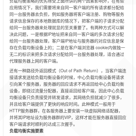
负载均衡策略的优劣除受上面所讲的两个因素影响外，在有些
应用情况下，我们需要将来自同一客户端的所有请求都分配给
同一台服务器去负担，例如服务器将客户端注册、购物等服务
请求信息保存的本地数据库的情况下，把客户端的子请求分配
给同一台服务器来处理就显的至关重要了。有两种方式可以解
决此问题，一是根据IP地址把来自同一客户端的多次请求分配
给同一台服务器处理，客户端IP地址与服务器的对应信息是保
存在负载均衡设备上的；二是在客户端浏览器 cookie内做独一
无二的标识来把多次请求分配给同一台服务器处理，适合通过
代理服务器上网的客户端。
还有一种路径外返回模式（Out of Path Return），当客户端连
接请求发送给负载均衡设备的时候，中心负载均衡设备将请求
引向某个服务器，服务器的回应请求不再返回给中心负载均衡
设备，即绕过流量分配器，直接返回给客户端，因此中心负载
均衡设备只负责接受并转发请求，其网络负担就减少了很多，
并且给客户端提供了更快的响应时间。此种模式一般用于
HTTP服务器群，在各服务器上要安装一块虚拟网络适配器，
并将其IP地址设为服务器群的VIP，这样才能在服务器直接回应
客户端请求时顺利的达成三次握手。
负载均衡实施要素