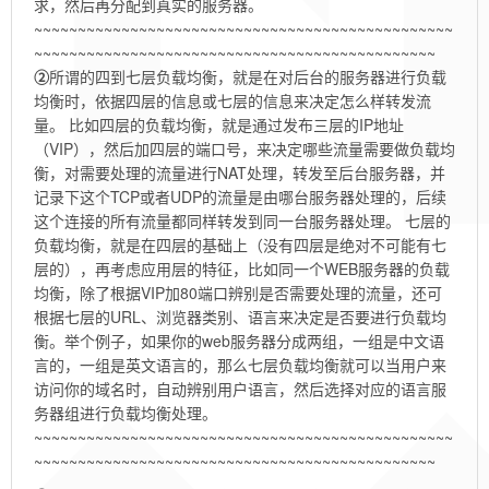
求，然后再分配到真实的服务器。
~~~~~~~~~~~~~~~~~~~~~~~~~~~~~~~~~~~~~~~~~~~~~~~~
~~~~~~~~~~~~~~~~~~~~~~~~~~~~~~~~~~~~~~~~~~~~~~
②
所谓的四到七层负载均衡，就是在对后台的服务器进行负载
均衡时，依据四层的信息或七层的信息来决定怎么样转发流
量。 比如四层的负载均衡，就是通过发布三层的IP地址
（VIP），然后加四层的端口号，来决定哪些流量需要做负载均
衡，对需要处理的流量进行NAT处理，转发至后台服务器，并
记录下这个TCP或者UDP的流量是由哪台服务器处理的，后续
这个连接的所有流量都同样转发到同一台服务器处理。 七层的
负载均衡，就是在四层的基础上（没有四层是绝对不可能有七
层的），再考虑应用层的特征，比如同一个WEB服务器的负载
均衡，除了根据VIP加80端口辨别是否需要处理的流量，还可
根据七层的URL、浏览器类别、语言来决定是否要进行负载均
衡。举个例子，如果你的web服务器分成两组，一组是中文语
言的，一组是英文语言的，那么七层负载均衡就可以当用户来
访问你的域名时，自动辨别用户语言，然后选择对应的语言服
务器组进行负载均衡处理。
~~~~~~~~~~~~~~~~~~~~~~~~~~~~~~~~~~~~~~~~~~~~~~~~
~~~~~~~~~~~~~~~~~~~~~~~~~~~~~~~~~~~~~~~~~~~~~~