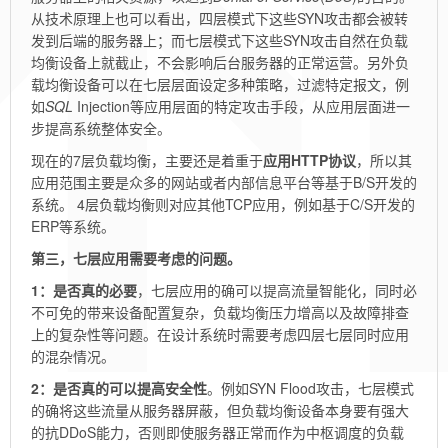
从技术原理上也可以看出，四层模式下这些SYN攻击都会被转
发到后端的服务器上；而七层模式下这些SYN攻击自然在负载
均衡设备上就截止，不会影响后台服务器的正常运营。另外负
载均衡设备可以在七层层面设定多种策略，过滤特定报文，例
如
SQL
Injection等应用层面的特定攻击手段，从应用层面进一
步提高系统整体安全。
现在的7层负载均衡，主要还是着重于
应用HTTP协议
，所以其
应用范围主要是众多的网站或者内部信息平台等基于B/S开发的
系统。 4层负载均衡则对应其他TCP应用，例如基于C/S开发的
ERP等系统。
第三，七层应用需要考虑的问题。
1：是否真的必要
，七层应用的确可以提高流量智能化，同时必
不可免的带来设备配置复杂，负载均衡压力增高以及故障排查
上的复杂性等问题。在设计系统时需要考虑四层七层同时应用
的混杂情况。
2：是否真的可以提高安全性
。例如SYN Flood攻击，七层模式
的确将这些流量从服务器屏蔽，但负载均衡设备本身要有强大
的抗DDoS能力，否则即使服务器正常而作为中枢调度的负载