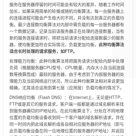
服务在服务器停留的时间可能会有较大的差异，随着工作时间
加长，如果采用简单的轮循或随机均衡算法，每一台服务器上
的连接进程可能会产生极大的不同，并没有达到真正的负载均
衡。最少连接数均衡算法对内部中需负载的每一台服务器都有
一个数据记录，记录当前该服务器正在处理的连接数量，当有
新的服务连接请求时，将把当前请求分配给连接数最少的服务
器，使均衡更加符合实际情况，负载更加均衡。
此种均衡算法
适合长时处理的请求服务，如FTP。
处理能力均衡：此种均衡算法将把服务请求分配给内部中处理
负荷（根据服务器CPU型号、CPU数量、内存大小及当前连接
数等换算而成）最轻的服务器，由于考虑到了内部服务器的处
理能力及当前网络运行状况，所以此种均衡算法相对来说更加
精确，尤其适合运用到第七层（应用层）负载均衡的情况下。
DNS响应均衡（Flash DNS）：在Internet上，无论是HTTP、
FTP或是其它的服务请求，客户端一般都是通过域名解析来找
到服务器确切的IP地址的。在此均衡算法下，分处在不同地理
位置的负载均衡设备收到同一个客户端的域名解析请求，并在
同一时间内把此域名解析成各自相对应服务器的IP地址（即与
此负载均衡设备在同一位地理位置的服务器的IP地址）并返回