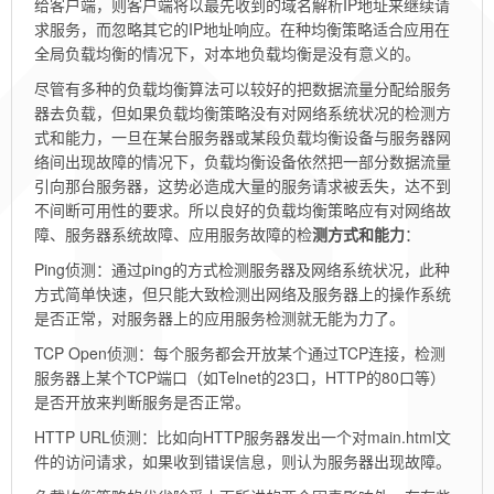
给客户端，则客户端将以最先收到的域名解析IP地址来继续请
求服务，而忽略其它的IP地址响应。在种均衡策略适合应用在
全局负载均衡的情况下，对本地负载均衡是没有意义的。
尽管有多种的负载均衡算法可以较好的把数据流量分配给服务
器去负载，但如果负载均衡策略没有对网络系统状况的检测方
式和能力，一旦在某台服务器或某段负载均衡设备与服务器网
络间出现故障的情况下，负载均衡设备依然把一部分数据流量
引向那台服务器，这势必造成大量的服务请求被丢失，达不到
不间断可用性的要求。所以良好的负载均衡策略应有对网络故
障、服务器系统故障、应用服务故障的检
测方式和能力
：
Ping侦测：通过ping的方式检测服务器及网络系统状况，此种
方式简单快速，但只能大致检测出网络及服务器上的操作系统
是否正常，对服务器上的应用服务检测就无能为力了。
TCP Open侦测：每个服务都会开放某个通过TCP连接，检测
服务器上某个TCP端口（如Telnet的23口，HTTP的80口等）
是否开放来判断服务是否正常。
HTTP URL侦测：比如向HTTP服务器发出一个对main.html文
件的访问请求，如果收到错误信息，则认为服务器出现故障。