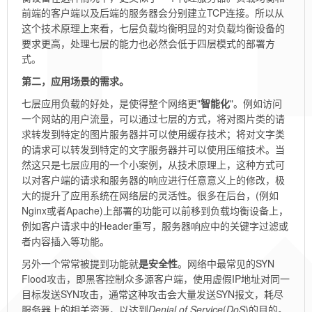
前端的客户端以及后端的服务器会分别建立TCP连接。所以从
这个技术原理上来看，七层负载均衡明显的对负载均衡设备的
要求更高，处理七层的能力也必然会低于四层模式的部署方
式。
第二，应用场景的需求。
七层应用负载的好处，是使得整个网络更"
智能化
"。例如访问
一个网站的用户流量，可以通过七层的方式，将对图片类的请
求转发到特定的图片服务器并可以使用缓存技术；将对文字类
的请求可以转发到特定的文字服务器并可以使用压缩技术。当
然这只是七层应用的一个小案例，从技术原理上，这种方式可
以对客户端的请求和服务器的响应进行任意意义上的修改，极
大的提升了应用系统在网络层的灵活性。很多在后台，(例如
Nginx或者Apache)上部署的功能可以前移到负载均衡设备上，
例如客户请求中的Header重写，服务器响应中的关键字过滤或
者内容插入等功能。
另外一个常常被提到功能就
是安全性
。网络中最常见的SYN
Flood攻击，即黑客控制众多源客户端，使用虚假IP地址对同一
目标发送SYN攻击，通常这种攻击会大量发送SYN报文，耗尽
服务器上的相关资源，以达到
Denial of Service
(
DoS
)的目的。