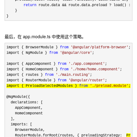
return
 route.data && route.data.preload ? load() : Ob
    }

}
最后，在 app.module.ts 中使用这个策略。
import { BrowserModule } 
from
'
@angular/platform-browser
'
;

import { NgModule } 
from
'
@angular/core
'
;

import { AppComponent } 
from
'
./app.component
'
;

import { HomeComponent } 
from
'
./home/home.component
'
;

import { routes } 
from
'
./main.routing
'
;

import { RouterModule } 
from
'
@angular/router
'
import { PreloadSelectedModules } 
from
'
./preload.module
'
;
@NgModule({

  declarations: [

    AppComponent,

    HomeComponent

  ],

  imports: [

    BrowserModule,

    RouterModule.forRoot(routes, { preloadingStrategy:  
Prelo