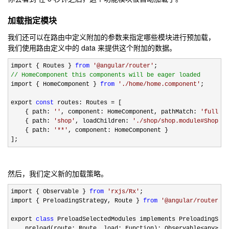
加载指定模块
我们还可以在路由中定义附加的参数来指定哪些模块进行预加载，
我们使用路由定义中的 data 来提供这个附加的数据。
import { Routes } 
from
'
@angular/router
'
//
 HomeComponent this components will be eager loaded
import { HomeComponent } 
from
'
./home/home.component
'
;

export 
const
 routes: Routes =
 [

    { path: 
''
, component: HomeComponent, pathMatch: 
'
full
'
 }
    { path: 
'
shop
'
, loadChildren: 
'
./shop/shop.module#ShopMod
    { path: 
'
**
'
, component: HomeComponent }

];
然后，我们定义新的加载策略。
import { Observable } 
from
'
rxjs/Rx
'
;

import { PreloadingStrategy, Route } 
from
'
@angular/router
'
;

export 
class
 PreloadSelectedModules implements PreloadingStra
    preload(route: Route, load: Function): Observable
<any>
 {
