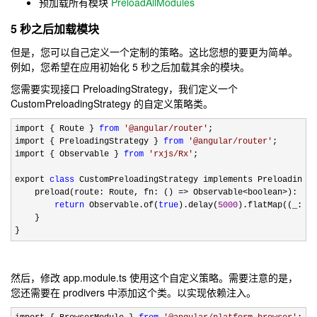
预加载所有模块
PreloadAllModules
5 秒之后加载模块
但是，您可以自己定义一个定制的策略。这比您想的要更为简单。
例如，您希望在应用初始化 5 秒之后加载其余的模块。
您需要实现接口 PreloadingStrategy，我们定义一个
CustomPreloadingStrategy 的自定义策略类。
import { Route } 
from
'
@angular/router
'
;

import { PreloadingStrategy } 
from
'
@angular/router
'
;

import { Observable } 
from
'
rxjs/Rx
'
;

export 
class
 CustomPreloadingStrategy implements PreloadingSt
    preload(route: Route, fn: () 
=> Observable<boolean>): Obs
return
 Observable.of(
true
).delay(
5000
).flatMap((_: bo
    }

}
然后，修改 app.module.ts 使用这个自定义策略。需要注意的是，
您还需要在 prodivers 中添加这个类。以实现依赖注入。