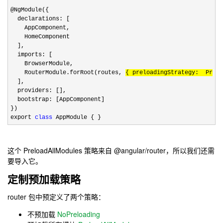
@NgModule({

  declarations: [

    AppComponent,

    HomeComponent

  ],

  imports: [

    BrowserModule,

    RouterModule.forRoot(routes, 
{ preloadingStrategy:  Prelo
  ],

  providers: [],

  bootstrap: [AppComponent]

})

export 
class
 AppModule { }
这个 PreloadAllModules 策略来自 @angular/router，所以我们还需
要导入它。
定制预加载策略
router 包中预定义了两个策略：
不预加载
NoPreloading