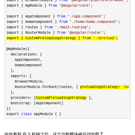
import { BrowserModule } 
from
'
@angular/platform-browser
'
;

import { NgModule } 
from
'
@angular/core
'
;

import { AppComponent } 
from
'
./app.component
'
;

import { HomeComponent } 
from
'
./home/home.component
'
;

import { routes } 
from
'
./main.routing
'
;

import { RouterModule } 
from
'
@angular/router
'
import { CustomPreloadingStrategy } 
from
'
./preload
'
;
@NgModule({

  declarations: [

    AppComponent,

    HomeComponent

  ],

  imports: [

    BrowserModule,

    RouterModule.forRoot(routes, { 
preloadingStrategy:  Cust
  ],

  providers: [
CustomPreloadingStrategy
 ],

  bootstrap: [AppComponent]

})

export 
class
 AppModule { }
你会看到 在 5 秒钟之后，这个功能模块被自动加载了。