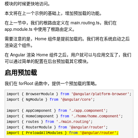
模块的时候更快地访问。
本文将在上一个示例的基础上，增加预加载的功能。
在上一节中，我们的根路由定义在 main.routing.ts，我们在
app.module.ts 中使用了根路由定义。
需要注意的是，Home 组件是提前加载的。我们将在系统启动之后
渲染这个组件。
在 Angular 渲染 Home 组件之后，用户就可以与应用交互了，我们
可以通过简单的配置在后台预加载其它模块。
启用预加载
我们在 forRoot 函数中，提供一个预加载的策略。
import { BrowserModule } 
from
'
@angular/platform-browser
'
;

import { NgModule } 
from
'
@angular/core
'
;

import { AppComponent } 
from
'
./app.component
'
;

import { HomeComponent } 
from
'
./home/home.component
'
;

import { routes } 
from
'
./main.routing
'
;

import { RouterModule } 
from
'
@angular/router
'
import { PreloadAllModules } 
from
'
@angular/router
'
;