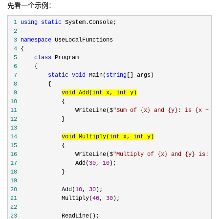
先看一个示例：
 1
using
static
 2
 3
namespace
 4
 5
class
 6
 7
static
void
 Main(
string
 8
 9
void
 Add(
int
 x, 
int
10
11
                 WriteLine($
"
Sum of {x} and {y}: is {x + y}
12
13
14
void
 Multiply(
int
 x, 
int
15
16
                 WriteLine($
"
Multiply of {x} and {y} is: {x
17
                 Add(
30
, 
10
18
19
20
             Add(
10
, 
30
21
             Multiply(
40
, 
30
22
23