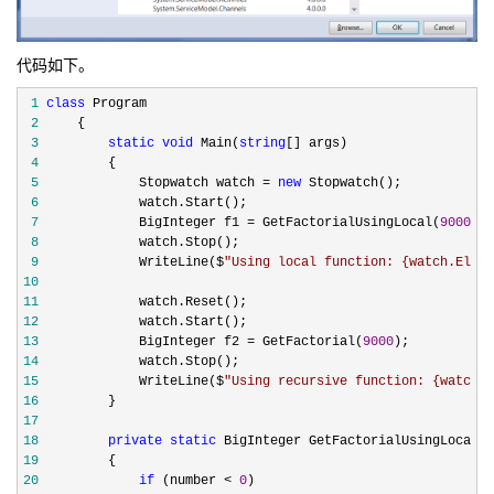
代码如下。
 1
class
 2
 3
static
void
 Main(
string
 4
 5
             Stopwatch watch = 
new
 6
 7
             BigInteger f1 = GetFactorialUsingLocal(
9000
 8
 9
             WriteLine($
"
Using local function: {watch.Elaps
10
11
12
13
             BigInteger f2 = GetFactorial(
9000
14
15
             WriteLine($
"
Using recursive function: {watch.E
16
17
18
private
static
 BigInteger GetFactorialUsingLocal(
i
19
20
if
 (number < 
0