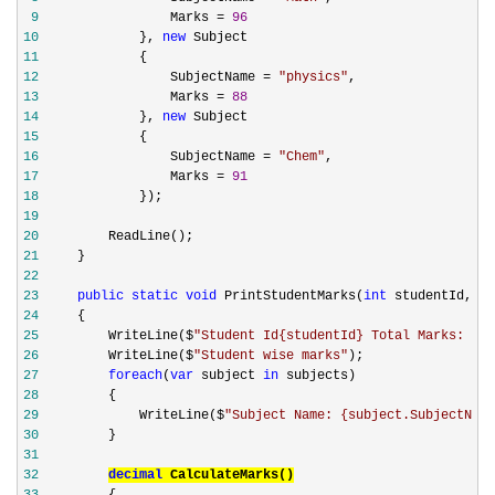
 9
                 Marks = 
96
10
             }, 
new
11
12
                 SubjectName = 
"
physics
"
13
                 Marks = 
88
14
             }, 
new
15
16
                 SubjectName = 
"
Chem
"
17
                 Marks = 
91
18
19
20
21
22
23
public
static
void
 PrintStudentMarks(
int
 studentId, 
pa
24
25
         WriteLine($
"
Student Id{studentId} Total Marks: {Ca
26
         WriteLine($
"
Student wise marks
"
27
foreach
(
var
 subject 
in
28
29
             WriteLine($
"
Subject Name: {subject.SubjectName
30
31
32
decimal