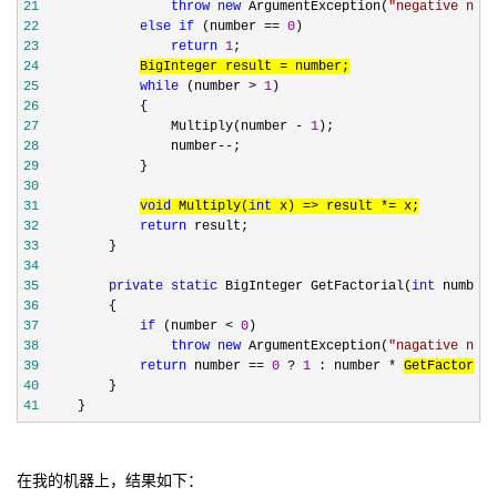
21
throw
new
 ArgumentException(
"
negative numb
22
else
if
 (number == 
0
23
return
1
24
BigInteger result =
25
while
 (number > 
1
26
27
                 Multiply(number - 
1
28
                 number--
29
30
31
void
 Multiply(
int
 x) => result *=
32
return
33
34
35
private
static
 BigInteger GetFactorial(
int
36
37
if
 (number < 
0
38
throw
new
 ArgumentException(
"
nagative numb
39
return
 number == 
0
 ? 
1
 : number * 
GetFactorial
40
41
     }
在我的机器上，结果如下：