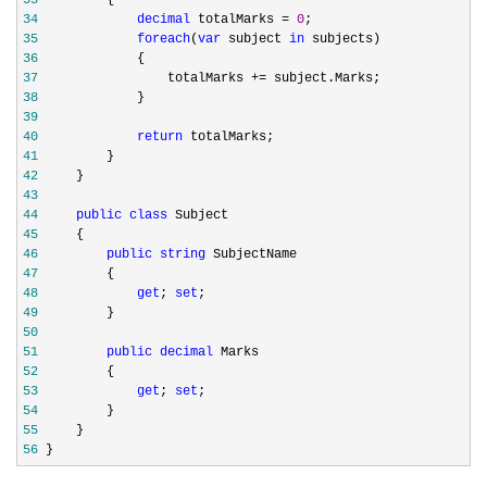
33
34
decimal
 totalMarks = 
0
35
foreach
(
var
 subject 
in
36
37
                 totalMarks +=
38
39
40
return
41
42
43
44
public
class
45
46
public
string
47
48
get
; 
set
49
50
51
public
decimal
52
53
get
; 
set
54
55
56
 }