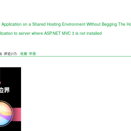
 Application on a Shared Hosting Environment Without Begging The 
ation to server where ASP.NET MVC 3 is not installed
8
) 评论(
17
)
收藏
举报