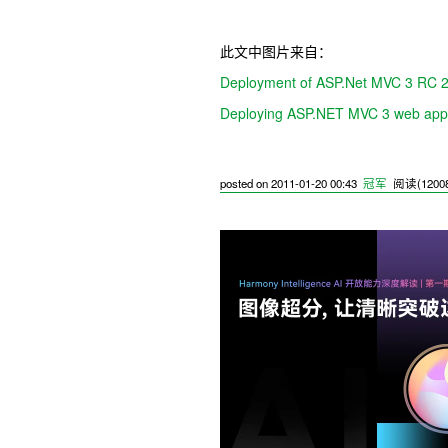
此文中图片来自：
Deployment of ASP.Net MVC 3 RC 2
Deploying ASP.NET MVC 3 web applic
posted on
2011-01-20 00:43
冠军
阅读(
1200