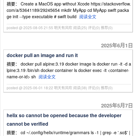
摘要： Create a MacOS app without Xcode https://stackoverflow.
com/a/53641189/29245654 mkdir MyApp cd MyApp swift packa
ge init --type executable # swift build
阅读全文
posted @ 2025-08-05 21:55 明天有风吹
阅读(25)
评论(0)
推荐(0)
2025年6月1日
docker pull an image and run it
摘要： docker pull alpine:3.19 docker image ls docker run -it -d a
lpine:3.19 /bin/sh docker container ls docker exec -it <container-
name-or-id> sh
阅读全文
posted @ 2025-06-01 18:22 明天有风吹
阅读(38)
评论(0)
推荐(0)
2025年5月7日
helix so cannot be opened because the developer
cannot be verified
摘要： cd ~/.config/helix/runtime/grammars ls -1 | grep -e '.so$' |