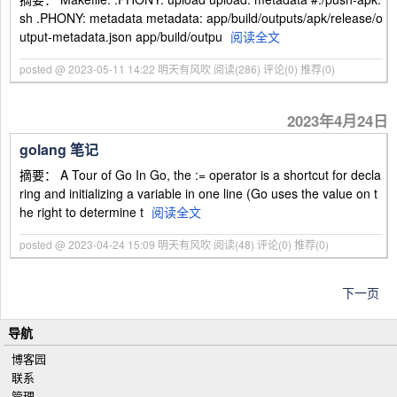
sh .PHONY: metadata metadata: app/build/outputs/apk/release/o
utput-metadata.json app/build/outpu
阅读全文
posted @ 2023-05-11 14:22 明天有风吹
阅读(286)
评论(0)
推荐(0)
2023年4月24日
golang 笔记
摘要： A Tour of Go In Go, the := operator is a shortcut for decla
ring and initializing a variable in one line (Go uses the value on t
he right to determine t
阅读全文
posted @ 2023-04-24 15:09 明天有风吹
阅读(48)
评论(0)
推荐(0)
下一页
导航
博客园
联系
管理