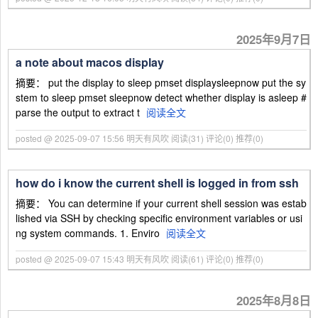
2025年9月7日
a note about macos display
摘要： put the display to sleep pmset displaysleepnow put the sy
stem to sleep pmset sleepnow detect whether display is asleep #
parse the output to extract t
阅读全文
posted @ 2025-09-07 15:56 明天有风吹
阅读(31)
评论(0)
推荐(0)
how do i know the current shell is logged in from ssh
摘要： You can determine if your current shell session was estab
lished via SSH by checking specific environment variables or usi
ng system commands. 1. Enviro
阅读全文
posted @ 2025-09-07 15:43 明天有风吹
阅读(61)
评论(0)
推荐(0)
2025年8月8日