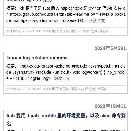
摘要： xh 相当于是 rust 版的 httpie(httpie 是 python 写的) 安装 x
h https://github.com/ducaale/xh?tab=readme-ov-file#via-a-packa
ge-manager cargo install xh --lockeded GE
阅读全文
posted @ 2024-07-06 16:28 明天有风吹
阅读(252)
评论(0)
推荐(0)
2024年5月29日
linux-c-log-rotation-scheme
摘要： linux-c-log-rotation-scheme #include <sys/types.h> #inclu
de <sys/stat.h> #include <unistd.h> void logworker() { ino_t inod
e = 0; FILE *logfile; logfil
阅读全文
posted @ 2024-05-29 16:58 明天有风吹
阅读(47)
评论(0)
推荐(0)
2023年12月6日
fish 复用 .bash_profile 里的环境变量，以及 alias 命令别
名