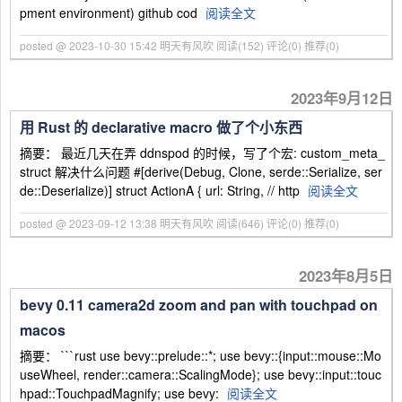
pment environment) github cod
阅读全文
posted @ 2023-10-30 15:42 明天有风吹
阅读(152)
评论(0)
推荐(0)
2023年9月12日
用 Rust 的 declarative macro 做了个小东西
摘要： 最近几天在弄 ddnspod 的时候，写了个宏: custom_meta_
struct 解决什么问题 #[derive(Debug, Clone, serde::Serialize, ser
de::Deserialize)] struct ActionA { url: String, // http
阅读全文
posted @ 2023-09-12 13:38 明天有风吹
阅读(646)
评论(0)
推荐(0)
2023年8月5日
bevy 0.11 camera2d zoom and pan with touchpad on
macos
摘要： ```rust use bevy::prelude::*; use bevy::{input::mouse::Mo
useWheel, render::camera::ScalingMode}; use bevy::input::touc
hpad::TouchpadMagnify; use bevy:
阅读全文