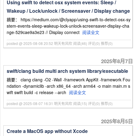
Using swift to detect osx system events: Sleep /
Wakeup / Lock/unlock / Screensaver / Display change
摘要： https://medium.com/@clyapp/using-swift-to-detect-osx-sy
stem-events-sleep-wakeup-lock-unlock-screensaver-display-cha
nge-529cae9a3e23 // Display connect
阅读全文
posted @ 2025-08-08 20:52 明天有风吹
阅读(46)
评论(0)
推荐(0)
2025年8月7日
swift/clang build multi arch system library/executable
摘要： clang clang -O2 -Wall -framework AppKit -framework Fou
ndation -dynamiclib -arch x86_64 -arch arm64 -o main main.m s
wift swift build -c release --arch
阅读全文
posted @ 2025-08-07 16:31 明天有风吹
阅读(15)
评论(0)
推荐(0)
2025年8月5日
Create a MacOS app without Xcode