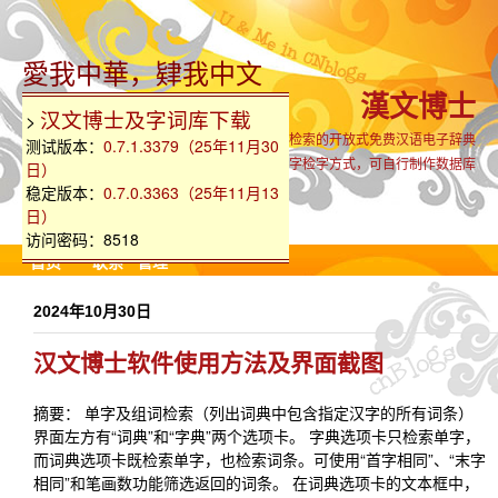
愛我中華，肄我中文
漢文博士
汉文博士及字词库下载
>
支持生僻古难字全汉字集检索的开放式免费汉语电子辞典
测试版本：
0.7.1.3379（25年11月30
内置国粤语同音字、部首、笔画、部件组字检字方式，可自行制作数据库
日）
稳定版本：
0.7.0.3363（25年11月13
日）
访问密码：8518
首页
联系
管理
2024年10月30日
汉文博士软件使用方法及界面截图
摘要： 单字及组词检索（列出词典中包含指定汉字的所有词条）
界面左方有“词典”和“字典”两个选项卡。 字典选项卡只检索单字，
而词典选项卡既检索单字，也检索词条。可使用“首字相同”、“末字
相同”和笔画数功能筛选返回的词条。 在词典选项卡的文本框中，