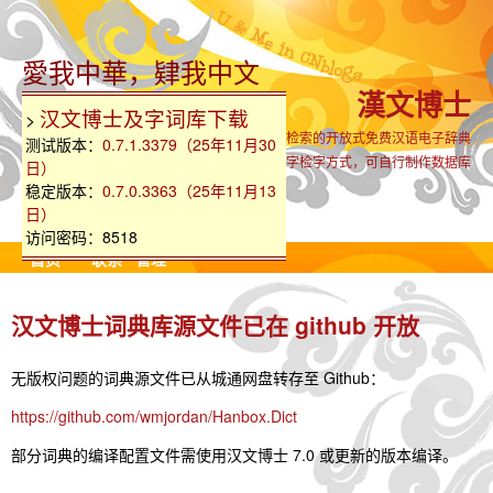
愛我中華，肄我中文
漢文博士
汉文博士及字词库下载
>
支持生僻古难字全汉字集检索的开放式免费汉语电子辞典
测试版本：
0.7.1.3379（25年11月30
内置国粤语同音字、部首、笔画、部件组字检字方式，可自行制作数据库
日）
稳定版本：
0.7.0.3363（25年11月13
日）
访问密码：8518
首页
联系
管理
汉文博士词典库源文件已在 github 开放
无版权问题的词典源文件已从城通网盘转存至 Github：
https://github.com/wmjordan/Hanbox.Dict
部分词典的编译配置文件需使用汉文博士 7.0 或更新的版本编译。