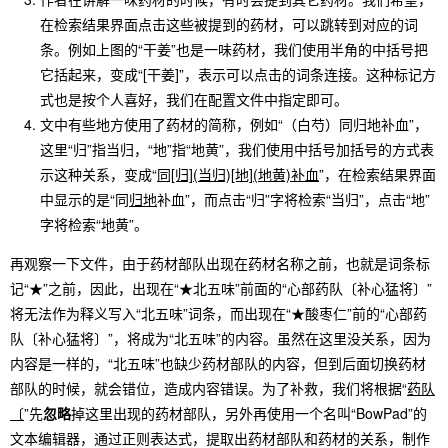
在检索结果界面点击这些被提到的药材，可以跳转到对应的词
条。例如上图的“干姜”也是一味药材，我们使用半角的中括号把
它括起来，变成“[干姜]”，表示可以点击的词条连接。这种标记方
式也是按个人喜好，我们在配置文件中指定即可。
文中有些地方使用了药材的简称，例如“（白芍）同归地补血”，
这里“归”指当归，“地”指“地黄”，我们使用中括号加括号的方式表
示这种关系，变成“
同[归](当归)[地](地黄)补血
”，在检索结果界面
中显示的是“同
归地
补血”，而点击“归”字将检索“当归”，点击“地”
字将检索“地黄”。
再观察一下文件，由于药材部队出现在药材名称之前，也就是词条标
记“★”之前，因此，出现在“★北五味”前面的“心部药队〔补心猛将〕”
将无法作为释义写入“北五味”词条，而出现在“★酸枣仁”前的“心部药
队〔补心猛将〕”，将成为“北五味”的内容。虽然在这里没关系，因为
内容是一样的，“北五味”也缺少药材部队的内容，但到后面切换药材
部队的时候，就会错位，造成内容错误。为了补救，我们将根据“
药队
〔
”先
忽略
掉这里出现的药材部队，另外再使用一个名叫“BowPad”的
文本编辑器，通过正则表达式，提取出药材部队和药材的关系，制作