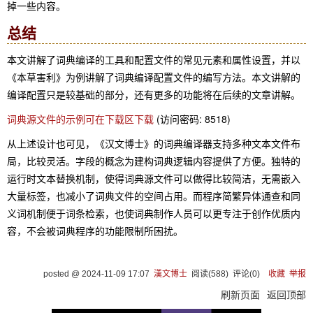
掉一些内容。
总结
本文讲解了词典编译的工具和配置文件的常见元素和属性设置，并以
《本草害利》为例讲解了词典编译配置文件的编写方法。本文讲解的
编译配置只是较基础的部分，还有更多的功能将在后续的文章讲解。
词典源文件的示例可在下载区下载
(访问密码: 8518)
从上述设计也可见，《汉文博士》的词典编译器支持多种文本文件布
局，比较灵活。字段的概念为建构词典逻辑内容提供了方便。独特的
运行时文本替换机制，使得词典源文件可以做得比较简洁，无需嵌入
大量标签，也减小了词典文件的空间占用。而程序简繁异体通查和同
义词机制便于词条检索，也使词典制作人员可以更专注于创作优质内
容，不会被词典程序的功能限制所困扰。
posted @
2024-11-09 17:07
漢文博士
阅读(
588
) 评论(
0
)
收藏
举报
刷新页面
返回顶部