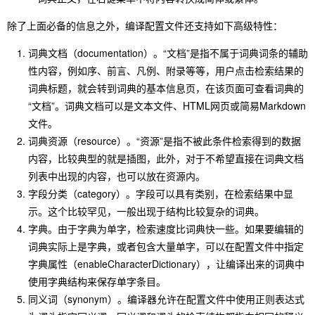
除了上面必备的信息之外，编译配置文件还支持如下高级特性：
词典文档（documentation）。“文档”是指不属于词典词条的辅助
性内容，例如序、前言、凡例、附录等等，用户点击检索结果的
词典标题，就会转到词典的基本信息页，在该页面可查看词典的
“文档”。词典文档可以是文本文件、HTML网页或简易Markdown
文件。
词典资源（resource）。“资源”是指不被此条件检索得到的数据
内容，比较典型的就是插图，此外，对于不希望直接在词典文档
列表中出现的内容，也可以放在资源内。
字段分类（category）。字段可以具有类别，在检索结果中显
示。这个比较罕见，一般出现于结构比较复杂的词典。
字典。由于字典为单字，检索速度比词典快一些。如果要编辑的
词典实际上是字典，或者包含大量单字，可以在配置文件中指定
字典属性（enableCharacterDictionary），让编译出来的词典中
使用字典结构来保存单字条目。
同义词（synonym）。编译器允许在配置文件中使用正则表达式