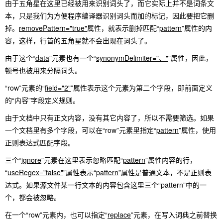
由于五角星在这里已经被用来识别词头了，而它实际上并不是词条文
本，只是我们为方便程序编译器识别词头而加的标记，因此要把它删
掉。
removePattern="true"
属性，就表示删掉匹配“
pattern
”属性的内
容，这样，行首的五角星就不会出现在词头了。
由于这个“
data
”元素也有一个“
synonymDelimiter="、"
”属性，因此，
顿号也被用来分隔词头。
“row”元素的“
field="2"
”属性表示这个元素为第二个字段，即前面定义
的“内容”字段定义规则。
由于文档中只有正文内容，没有其它内容了，所以不需要筛选。如果
一个文档里有多个字段，可以在“row”元素里指定“
pattern
”属性，使用
正则表达式匹配字段。
三个“
ignore
”元素在这里表示忽略匹配“
pattern
”属性内容的行，
“
useRegex="false"
”属性表示“
pattern
”属性是普通文本，不是正则表
达式。如果源文件某一行文本的内容包含这里三个“pattern”中的一
个，都会被忽略。
在一个“row”元素内，也可以指定“
replace
”元素，在写入词典之前替换