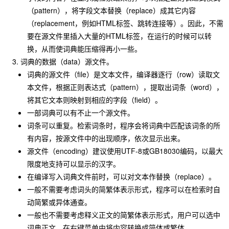
（pattern），将字段文本替换（replace）成其它内容
（replacement，例如HTML标签、跳转连接等）。因此，不需
要在源文件里插入大量的HTML标签，在运行的时候可以转
换，从而使词典能压缩得再小一些。
词典的数据（data）源文件。
词典的源文件（file）是文本文件，编译器逐行（row）读取文
本文件，根据正则表达式（pattern），提取出词条（word），
将其它文本则映射到相应的字段（field）。
一部词典可以有不止一个源文件。
词条可以重复。检索词条时，程序会将词典中匹配该词条的所
有内容，按源文件中的出现顺序，依次显示出来。
源文件（encoding）建议使用UTF-8或GB18030编码，以最大
限度地支持可以显示的汉字。
在编译写入词典文件前时，可以对文本作替换（replace）。
一般不需要考虑词头的简繁体表示形式，程序可以在检索时自
动简繁或异体通查。
一般也不需要考虑释义正文的简繁体表示形式，用户可以选中
词典正文，在右键菜单中将内容转换成简体或繁体。