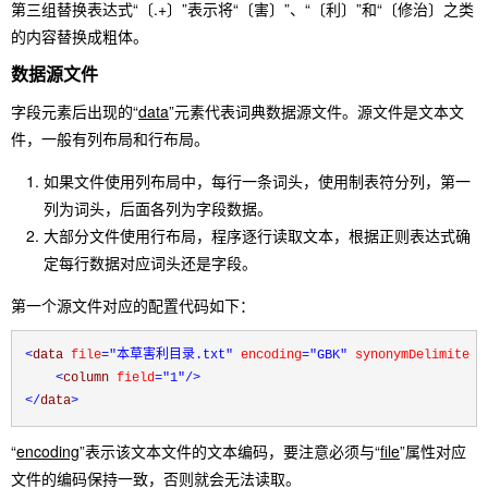
第三组替换表达式“〔.+〕”表示将“〔害〕”、“〔利〕”和“〔修治〕之类
的内容替换成粗体。
数据源文件
字段元素后出现的“
data
”元素代表词典数据源文件。源文件是文本文
件，一般有列布局和行布局。
如果文件使用列布局中，每行一条词头，使用制表符分列，第一
列为词头，后面各列为字段数据。
大部分文件使用行布局，程序逐行读取文本，根据正则表达式确
定每行数据对应词头还是字段。
第一个源文件对应的配置代码如下：
<
data 
file
="本草害利目录.txt"
 encoding
="GBK"
 synonymDelimiter
=
<
column 
field
="1"
/>
</
data
>
“
encoding
”表示该文本文件的文本编码，要注意必须与“
file
”属性对应
文件的编码保持一致，否则就会无法读取。