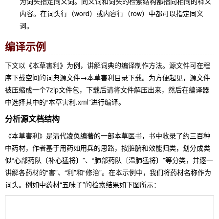
为词头指定同义词。同义词和词头的检索结构都指向相同的释义
内容。在词头行（word）或内容行（row）中都可以指定同义
词。
编译示例
下文以《本草害利》为例，讲解词典的编译制作方法。源文件可在程
序下载空间的词典源文件→本草害利目录下载。为方便起见，源文件
被压缩成一个7zip文件包，下载后请将文件解压出来，然后在编译器
中选择其中的“本草害利.xml”进行编译。
分析源文档结构
《本草害利》是清代凌奂编著的一部本草医书，书中收录了约三百种
中药材，作者基于用药如用兵的思路，按脏腑和效能归类，划分成类
似“心部药队〔补心猛将〕”、“肺部药队〔温肺猛将〕”等分类，并逐一
讲解各药材的“害”、“利”和“修治”。在本示例中，我们将药材名称作为
词头。例如中药材“五味子”的检索结果如下图所示：