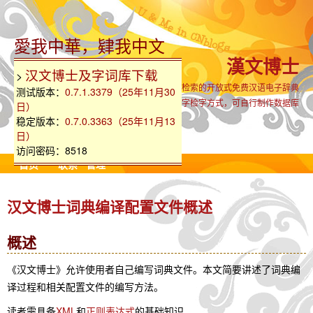
愛我中華，肄我中文
漢文博士
汉文博士及字词库下载
>
支持生僻古难字全汉字集检索的开放式免费汉语电子辞典
测试版本：
0.7.1.3379（25年11月30
内置国粤语同音字、部首、笔画、部件组字检字方式，可自行制作数据库
日）
稳定版本：
0.7.0.3363（25年11月13
日）
访问密码：8518
首页
联系
管理
汉文博士词典编译配置文件概述
概述
《汉文博士》允许使用者自己编写词典文件。本文简要讲述了词典编
译过程和相关配置文件的编写方法。
读者需具备
XML
和
正则表达式
的基础知识。