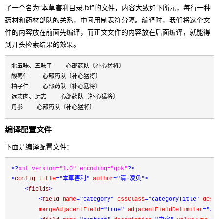
了一个名为“本草害利目录.txt”的文件，内容大致如下所示，每行一种
药材和药材部队的关系，中间用制表符分隔。编译时，我们将这个文
件的内容放在前面先编译，而正文文件的内容放在后面编译，就能得
到开头检索结果的效果。
北五味、五味子    心部药队〔补心猛将〕

酸枣仁    心部药队〔补心猛将〕

柏子仁    心部药队〔补心猛将〕

远志肉、远志    心部药队〔补心猛将〕

丹参    心部药队〔补心猛将〕
编译配置文件
下面是编译配置文件：
<?
xml version="1.0" encoding="gbk"
?>
<
config 
title
="本草害利" 
author
="清·凌奂"
>
<
fields
>
<
field 
name
="category"
 cssClass
="categoryTitle"
 desc
        mergeAdjacentField
="true"
 adjacentFieldDelimiter
="、"