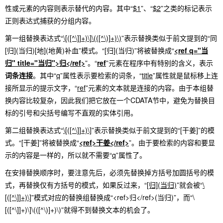
性或元素的内容则表示替代的内容。其中“
$1
”、“
$2
”之类的标记表示
正则表达式捕获的分组内容。
第一组替换表达式“
\[([^\]]+)\]\(([^\)]+)\)
”表示替换类似于前文提到的“同
[归](当归)[地](地黄)补血”模式。“[归](当归)”将被替换成“
<ref q="当
归" title="当归">归</ref>
”。“
ref
”元素在程序中有特别的含义，表示
词条连接
。其中“
q
”属性表示要检索的词条，“
title
”属性就是鼠标移上连
接所显示的提示文字，“
ref
”元素的文本就是连接的内容。由于本组替
换内容比较复杂，因此我们把它放在一个CDATA节中，避免为替换目
标的引号和尖括号编写不直观的实体引用。
第二组替换表达式“
\[([^\]]+)\]
”表示替换类似于前文提到的“[干姜]”的模
式。“[干姜]”将被替换成“
<ref>干姜</ref>
”。由于要检索的内容和要显
示的内容是一样的，所以就不需要“
q
”属性了。
在安排替换顺序时，要注意先后，必须先替换掉方括号加圆括号的模
式，再替换仅有方括号的模式，如果反过来，“
[归](当归)
”就会被“
\
[([^\]]+)\]
”模式对应的替换组替换成“<ref>归</ref>(当归)”，而“\
[([^\]]+)\]\(([^\)]+)\)”就得不到替换文本的机会了。