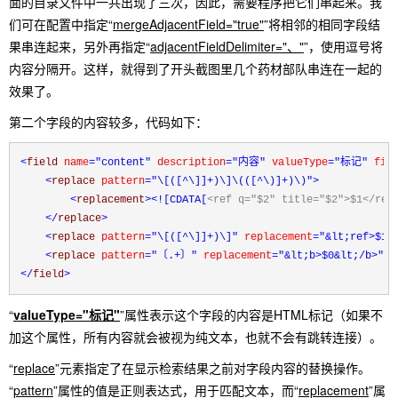
面的目录文件中一共出现了三次，因此，需要程序把它们串起来。我
们可在配置中指定“
mergeAdjacentField="true"
”将相邻的相同字段结
果串连起来，另外再指定“
adjacentFieldDelimiter="、"
”，使用逗号将
内容分隔开。这样，就得到了开头截图里几个药材部队串连在一起的
效果了。
第二个字段的内容较多，代码如下：
<
field 
name
="content"
 description
="内容"
 valueType
="标记"
 fie
<
replace 
pattern
="\[([^\]]+)\]\(([^\)]+)\)"
>
<
replacement
>
<![CDATA[
<ref q="$2" title="$2">$1</ref
</
replace
>
<
replace 
pattern
="\[([^\]]+)\]"
 replacement
="&lt;ref>$1&
<
replace 
pattern
="〔.+〕"
 replacement
="&lt;b>$0&lt;/b>"
/>
</
field
>
“
valueType="标记"
”属性表示这个字段的内容是HTML标记（如果不
加这个属性，所有内容就会被视为纯文本，也就不会有跳转连接）。
“
replace
”元素指定了在显示检索结果之前对字段内容的替换操作。
“
pattern
”属性的值是正则表达式，用于匹配文本，而“
replacement
”属