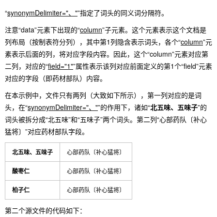
“
synonymDelimiter="、"
”指定了词头的同义词分隔符。
注意“data”元素下出现的“
column
”子元素。这个元素表示这个文档是
列布局（按制表符分列），其中第1列隐含表示词头，各个“
column
”元
素表示后面的列，将对应字段内容。因此，这个“column”元素对应第
二列，对应的“
field="1"
”属性表示该列对应前面定义的第1个“field”元素
对应的字段（即药材部队）内容。
在本示例中，文件只有两列（大致如下所示），第一列对应的是词
头，在“
synonymDelimiter="、"
”的作用下，诸如“
北五味、五味子
”的
词头被拆分成“北五味”和“五味子”两个词头。第二列“心部药队〔补心
猛将〕”对应药材部队字段。
北五味、五味子
心部药队〔补心猛将〕
酸枣仁
心部药队〔补心猛将〕
柏子仁
心部药队〔补心猛将〕
第二个源文件的代码如下：