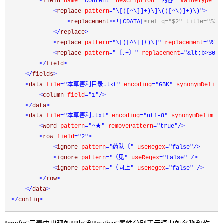
<
field 
name
="content"
 description
="内容"
 valueType
="
<
replace 
pattern
="\[([^\]]+)\]\(([^\)]+)\)"
>
<
replacement
>
<![CDATA[
<ref q="$2" title="$2"
</
replace
>
<
replace 
pattern
="\[([^\]]+)\]"
 replacement
="&lt
<
replace 
pattern
="〔.+〕"
 replacement
="&lt;b>$0&l
</
field
>
</
fields
>
<
data 
file
="本草害利目录.txt"
 encoding
="GBK"
 synonymDelimi
<
column 
field
="1"
/>
</
data
>
<
data 
file
="本草害利.txt"
 encoding
="utf-8"
 synonymDelimit
<
word 
pattern
="^★"
 removePattern
="true"
/>
<
row 
field
="2"
>
<
ignore 
pattern
="药队〔"
 useRegex
="false"
/>
<
ignore 
pattern
="（见"
 useRegex
="false"
/>
<
ignore 
pattern
="（同上"
 useRegex
="false"
/>
</
row
>
</
data
>
</
config
>
“config”元素中出现的“title”和“author”属性分别表示词典的名称和作