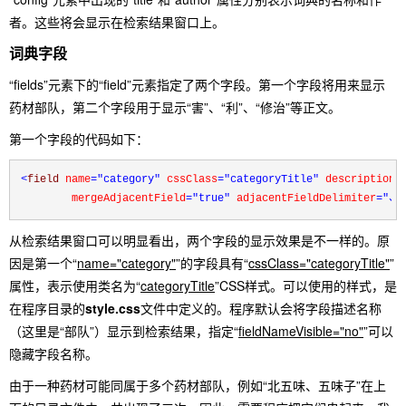
者。这些将会显示在检索结果窗口上。
词典字段
“fields”元素下的“field”元素指定了两个字段。第一个字段将用来显示
药材部队，第二个字段用于显示“害”、“利”、“修治”等正文。
第一个字段的代码如下：
<
field 
name
="category"
 cssClass
="categoryTitle"
 description
=
        mergeAdjacentField
="true"
 adjacentFieldDelimiter
="、"
从检索结果窗口可以明显看出，两个字段的显示效果是不一样的。原
因是第一个“
name="category"
”的字段具有“
cssClass="categoryTitle"
”
属性，表示使用类名为“
categoryTitle
”CSS样式。可以使用的样式，是
在程序目录的
style.css
文件中定义的。程序默认会将字段描述名称
（这里是“部队”）显示到检索结果，指定“
fieldNameVisible="no"
”可以
隐藏字段名称。
由于一种药材可能同属于多个药材部队，例如“北五味、五味子”在上