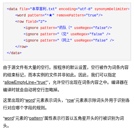
<
data 
file
="本草害利.txt"
 encoding
="utf-8"
 synonymDelimiter
="
<
word 
pattern
="^★"
 removePattern
="true"
/>
<
row 
field
="2"
>
<
ignore 
pattern
="药队〔"
 useRegex
="false"
/>
<
ignore 
pattern
="（见"
 useRegex
="false"
/>
<
ignore 
pattern
="（同上"
 useRegex
="false"
/>
</
row
>
</
data
>
由于源文件有大量的空行。按程序的默认设置，空行被作为词条内容
的结束标记，而本实例的文件并非如此。因此，我们可以指定
“
allowEmptyLine="true"
”，允许空行出现在词条内容之中。编译器在
编译时就会自动将空行忽略掉。
这里出现的“
word
”元素表示词头，“
row
”元素表示除词头外用于识别各
行对应哪个字段的规则。
“
word
”元素的“
pattern
”属性表示行首以五角星开头的行被识别为词
头。