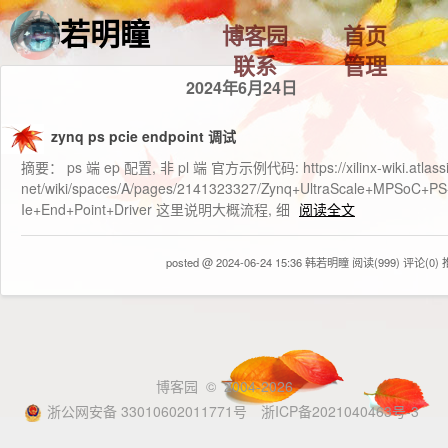
韩若明瞳
博客园
首页
联系
管理
2024年6月24日
zynq ps pcie endpoint 调试
摘要： ps 端 ep 配置, 非 pl 端 官方示例代码: https://xilinx-wiki.atlassi
net/wiki/spaces/A/pages/2141323327/Zynq+UltraScale+MPSoC+P
Ie+End+Point+Driver 这里说明大概流程, 细
阅读全文
posted @ 2024-06-24 15:36 韩若明瞳
阅读(999)
评论(0)
博客园
© 2004-2026
浙公网安备 33010602011771号
浙ICP备2021040463号-3