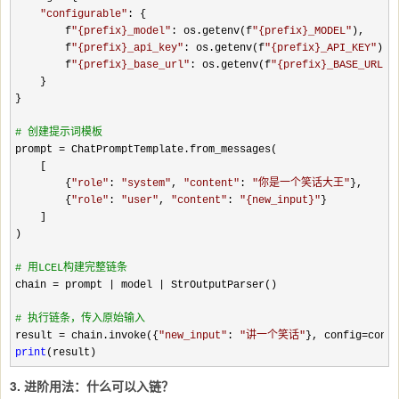
"
configurable
"
: {

        f
"
{prefix}_model
"
: os.getenv(f
"
{prefix}_MODEL
"
),

        f
"
{prefix}_api_key
"
: os.getenv(f
"
{prefix}_API_KEY
"
),

        f
"
{prefix}_base_url
"
: os.getenv(f
"
{prefix}_BASE_URL
"
)

    }

}

#
 创建提示词模板
prompt =
 ChatPromptTemplate.from_messages(

    [

        {
"
role
"
: 
"
system
"
, 
"
content
"
: 
"
你是一个笑话大王
"
},

        {
"
role
"
: 
"
user
"
, 
"
content
"
: 
"
{new_input}
"
}

    ]

)

#
 用LCEL构建完整链条
chain = prompt | model |
 StrOutputParser()

#
 执行链条，传入原始输入
result = chain.invoke({
"
new_input
"
: 
"
讲一个笑话
"
}, config=
print
(result)
3. 进阶用法：什么可以入链？