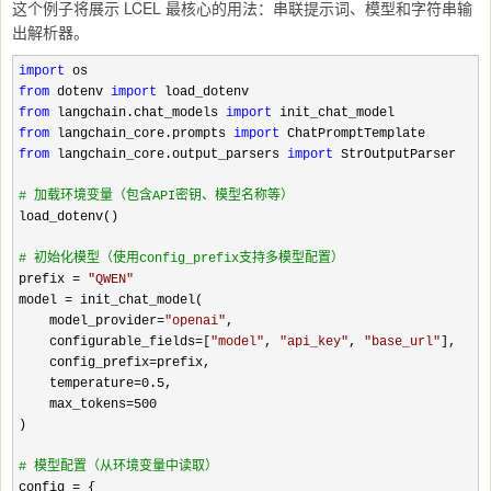
这个例子将展示 LCEL 最核心的用法：串联提示词、模型和
字符串输
出解析器。
import
from
 dotenv 
import
from
 langchain.chat_models 
import
from
 langchain_core.prompts 
import
from
 langchain_core.output_parsers 
import
 StrOutputParser

#
 加载环境变量（包含API密钥、模型名称等）
load_dotenv()

#
 初始化模型（使用config_prefix支持多模型配置）
prefix = 
"
QWEN
"
model 
=
 init_chat_model(

    model_provider
=
"
openai
"
,

    configurable_fields
=[
"
model
"
, 
"
api_key
"
, 
"
base_url
"
],

    config_prefix
=
prefix,

    temperature
=0.5
,

    max_tokens
=500
)

#
 模型配置（从环境变量中读取）
config =
 {
