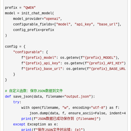
prefix 
= 
"
QWEN
"
model 
=
 init_chat_model(

    model_provider
=
"
openai
"
,

    configurable_fields
=[
"
model
"
, 
"
api_key
"
, 
"
base_url
"
],

    config_prefix
=
prefix

)

config 
=
 {

"
configurable
"
: {

        f
"
{prefix}_model
"
: os.getenv(f
"
{prefix}_MODEL
"
),

        f
"
{prefix}_api_key
"
: os.getenv(f
"
{prefix}_API_KEY
"
),

        f
"
{prefix}_base_url
"
: os.getenv(f
"
{prefix}_BASE_URL
"
)

    }

}

#
 自定义函数：保存JSON数据到文件
def
 save_json(data, filename=
"
output.json
"
):

try
:

        with open(filename, 
"
w
"
, encoding=
"
utf-8
"
) as f:

            json.dump(data, f, ensure_ascii
=False, indent=4
)

print
(f
"
JSON数据已成功保存到 {filename}
"
)

except
 Exception as e:

print
(f
"
保存JSON文件时出错: {e}
"
)
