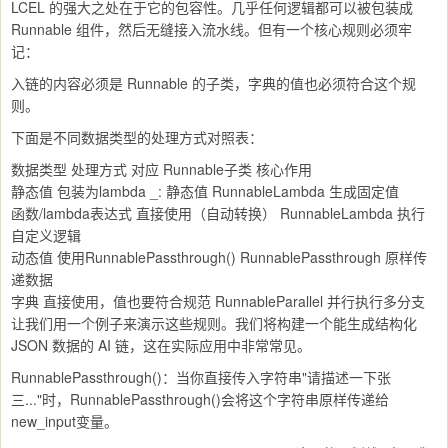
LCEL 的强大之处在于它的包容性。几乎任何逻辑都可以被包装成
Runnable 组件，然后无缝接入流水线。但有一个核心规则必须牢
记：
入链的内容必须是 Runnable 的子类，字典的值也必须符合这个规
则。
下面是不同数据类型的处理方式对照表：
数据类型 处理方式 对应 Runnable子类 核心作用
静态值 包装为lambda _: 静态值 RunnableLambda 生成固定值
函数/lambda表达式 直接使用（自动转换） RunnableLambda 执行
自定义逻辑
动态值 使用RunnablePassthrough() RunnablePassthrough 原样传
递数据
字典 直接使用，值也要符合规范 RunnableParallel 并行执行多分支
让我们用一个例子来演示这些规则。我们将构建一个能生成结构化
JSON 数据的 AI 链，这在实际应用中非常常见。
RunnablePassthrough()：当你直接传入字符串"请描述一下张
三..."时，RunnablePassthrough()会将这个字符串原样传递给
new_input变量。