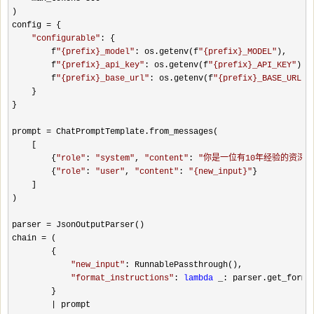
)

config 
=
 {

"
configurable
"
: {

        f
"
{prefix}_model
"
: os.getenv(f
"
{prefix}_MODEL
"
),

        f
"
{prefix}_api_key
"
: os.getenv(f
"
{prefix}_API_KEY
"
),

        f
"
{prefix}_base_url
"
: os.getenv(f
"
{prefix}_BASE_URL
"
)

    }

}

prompt 
=
 ChatPromptTemplate.from_messages(

    [

        {
"
role
"
: 
"
system
"
, 
"
content
"
: 
"
你是一位有10年经验的资深软件工程
        {
"
role
"
: 
"
user
"
, 
"
content
"
: 
"
{new_input}
"
}

    ]

)

parser 
=
 JsonOutputParser()

chain 
=
 (

        {

"
new_input
"
: RunnablePassthrough(),

"
format_instructions
"
: 
lambda
 _: parser.get_format
        }

|
 prompt
