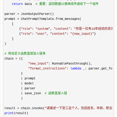
return
 data  
#
 重要：返回数据以便继续传递给下一个组件
parser 
=
 JsonOutputParser()

prompt 
=
 ChatPromptTemplate.from_messages(

    [

        {
"
role
"
: 
"
system
"
, 
"
content
"
: 
"
你是一位有10年经验的资深软件工程
        {
"
role
"
: 
"
user
"
, 
"
content
"
: 
"
{new_input}
"
}

    ]

)

#
 将自定义函数直接加入链条
chain =
 ({

"
new_input
"
: RunnablePassthrough(),

"
format_instructions
"
: 
lambda
 _: parser.get_forma
         }

|
 prompt

|
 model

|
 parser

| save_json  
#
 函数直接入链
         )

result 
= chain.invoke(
"
请描述一下张三这个人，包括姓名、年龄、职业和
print
(result)