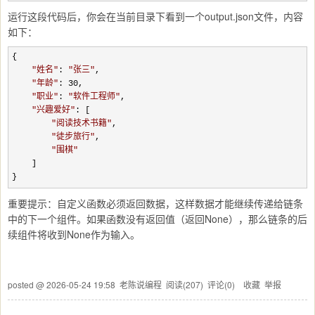
运行这段代码后，你会在当前目录下看到一个output.json文件，内容
如下：
{

"
姓名
"
: 
"
张三
"
,

"
年龄
"
: 30
,

"
职业
"
: 
"
软件工程师
"
,

"
兴趣爱好
"
: [

"
阅读技术书籍
"
,

"
徒步旅行
"
,

"
围棋
"
    ]

}
重要提示：自定义函数必须返回数据，这样数据才能继续传递给链条
中的下一个组件。如果函数没有返回值（返回None），那么链条的后
续组件将收到None作为输入。
posted @
2026-05-24 19:58
老陈说编程
阅读(
207
) 评论(
0
)
收藏
举报