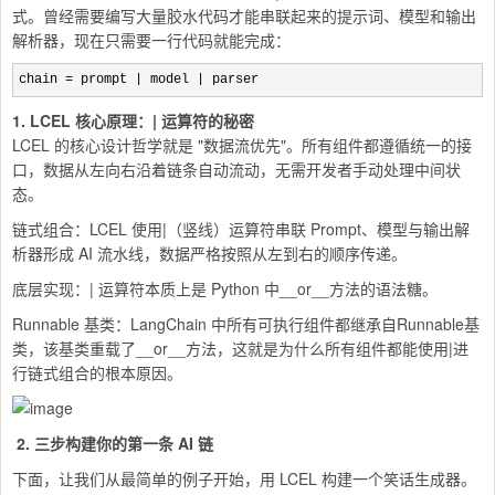
式。曾经需要编写大量胶水代码才能串联起来的提示词、模型和输出
解析器，现在只需要一行代码就能完成：
chain = prompt | model | parser
1. LCEL 核心原理：| 运算符的秘密
LCEL 的核心设计哲学就是 "数据流优先"。所有组件都遵循统一的接
口，数据从左向右沿着链条自动流动，无需开发者手动处理中间状
态。
链式组合：LCEL 使用|（竖线）运算符串联 Prompt、模型与输出解
析器形成 AI 流水线，数据严格按照从左到右的顺序传递。
底层实现：| 运算符本质上是 Python 中__or__方法的语法糖。
Runnable 基类：LangChain 中所有可执行组件都继承自Runnable基
类，该基类重载了__or__方法，这就是为什么所有组件都能使用|进
行链式组合的根本原因。
2. 三步构建你的第一条 AI 链
下面，让我们从最简单的例子开始，用 LCEL 构建一个笑话生成器。