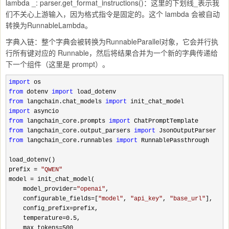
lambda _: parser.get_format_instructions()：这里的下划线_表示我
们不关心上游输入，因为格式指令是固定的。这个 lambda 会被自动
转换为RunnableLambda。
字典入链：整个字典会被转换为RunnableParallel对象，它会并行执
行所有键对应的 Runnable，然后将结果合并为一个新的字典传递给
下一个组件（这里是 prompt）。
import
from
 dotenv 
import
from
 langchain.chat_models 
import
import
from
 langchain_core.prompts 
import
from
 langchain_core.output_parsers 
import
from
 langchain_core.runnables 
import
 RunnablePassthrough

load_dotenv()

prefix 
= 
"
QWEN
"
model 
=
 init_chat_model(

    model_provider
=
"
openai
"
,

    configurable_fields
=[
"
model
"
, 
"
api_key
"
, 
"
base_url
"
],

    config_prefix
=
prefix,

    temperature
=0.5
,

    max_tokens
=500