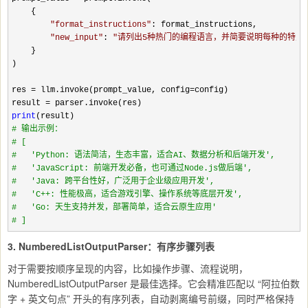
    {

"
format_instructions
"
: format_instructions,

"
new_input
"
: 
"
请列出5种热门的编程语言，并简要说明每种的特点
    }

)

res 
= llm.invoke(prompt_value, config=
config)

result 
=
print
#
 输出示例：
#
 [
#
   'Python: 语法简洁，生态丰富，适合AI、数据分析和后端开发',
#
   'JavaScript: 前端开发必备，也可通过Node.js做后端',
#
   'Java: 跨平台性好，广泛用于企业级应用开发',
#
   'C++: 性能极高，适合游戏引擎、操作系统等底层开发',
#
   'Go: 天生支持并发，部署简单，适合云原生应用'
#
 ]
3. NumberedListOutputParser：有序步骤列表
对于需要按顺序呈现的内容，比如操作步骤、流程说明，
NumberedListOutputParser 是最佳选择。它会精准匹配以 “阿拉伯数
字 + 英文句点” 开头的有序列表，自动剥离编号前缀，同时严格保持