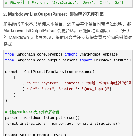
#
 输出示例：['Python', 'JavaScript', 'Java', 'C++', 'Go']
2. MarkdownListOutputParser：带说明的无序列表
如果你的需求不只是纯文本条目，还需要每个条目附带简短说明，那
MarkdownListOutputParser 会更合适。它能自动识别以+、-、*开头
的 Markdown 无序列表项，提取内容后还支持保留冒号分隔的键值对
格式。
from
 langchain_core.prompts 
import
from
 langchain_core.output_parsers 
import
 MarkdownListOutputPa
prompt 
=
 ChatPromptTemplate.from_messages(

    [

        {
"
role
"
: 
"
system
"
, 
"
content
"
: 
"
你是一位有10年经验的资深软件工程
        {
"
role
"
: 
"
user
"
, 
"
content
"
: 
"
{new_input}
"
}

    ]

)

#
 创建Markdown无序列表解析器
parser =
 MarkdownListOutputParser()

format_instructions 
=
 parser.get_format_instructions()

prompt_value 
=
 prompt.invoke(
