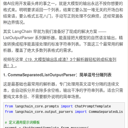
做AI应用开发最头疼的事之一，就是大模型的输出永远不按你想要的
格式来。明明要求返回一个列表，结果它要么加一堆无关的开场白和
结束语，要么格式五花八门，手动写正则处理不仅麻烦，还经常漏各
种边界情况。
其实 LangChain 早就为我们准备好了现成的解决方案 ——
ListOutputParser 系列解析器，能直接把大模型的自然语言输出，精
准转换成程序能直接处理的标准字符串列表。下面这三个最常用的解
析器，覆盖了绝大多数列表格式的需求。
视频在这里
《19. 大模型输出乱成渣？3个解析器轻松转成标准列
表！》
。
1. CommaSeparatedListOutputParser：简单逗号分隔列表
这是最基础也最常用的解析器，专门处理用英文逗号分隔的连续文
本，会自动拆分并去除多余空格，输出干净的字符串列表。适合只需
要纯文本条目、不需要额外说明的简单场景。
from
 langchain_core.prompts 
import
from
 langchain_core.output_parsers 
import
 CommaSeparatedListOu
#
 定义通用提示词模板