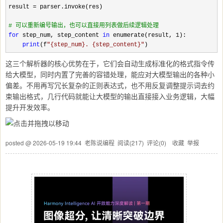
result 
=
 parser.invoke(res)

#
 可以重新编号输出，也可以直接用列表做后续逻辑处理
for
 step_num, step_content 
in
 enumerate(result, 1
):

print
(f
"
{step_num}. {step_content}
"
)
这三个解析器的核心优势在于，它们会自动生成标准化的格式指令传
给大模型，同时内置了完善的容错处理，能应对大模型输出的各种小
偏差。不用再写冗长复杂的正则表达式，也不用反复调整提示词去约
束输出格式，几行代码就能让大模型的输出直接接入业务逻辑，大幅
提升开发效率。
posted @
2026-05-19 19:44
老陈说编程
阅读(
217
) 评论(
0
)
收藏
举报