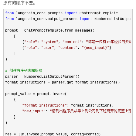
原有的顺序不变。
from
 langchain_core.prompts 
import
from
 langchain_core.output_parsers 
import
 NumberedListOutputPa
prompt 
=
 ChatPromptTemplate.from_messages(

    [

        {
"
role
"
: 
"
system
"
, 
"
content
"
: 
"
你是一位有10年经验的资深软件工程
        {
"
role
"
: 
"
user
"
, 
"
content
"
: 
"
{new_input}
"
}

    ]

)

#
 创建有序列表解析器
parser =
 NumberedListOutputParser()

format_instructions 
=
 parser.get_format_instructions()

prompt_value 
=
 prompt.invoke(

    {

"
format_instructions
"
: format_instructions,

"
new_input
"
: 
"
请列出程序员从早上到公司到下班离开的完整上班步
    }

)

res 
= llm.invoke(prompt_value, config=
config)
