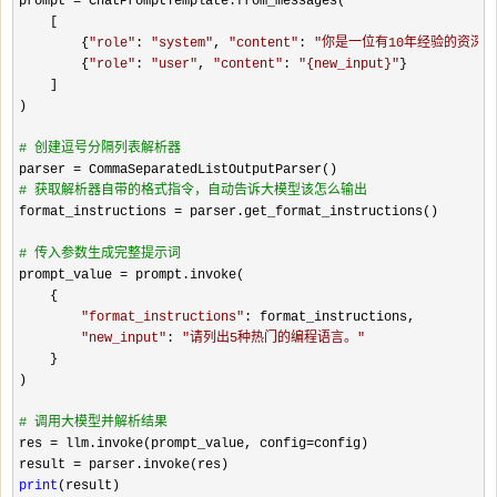
prompt =
 ChatPromptTemplate.from_messages(

    [

        {
"
role
"
: 
"
system
"
, 
"
content
"
: 
"
你是一位有10年经验的资深软件工程
        {
"
role
"
: 
"
user
"
, 
"
content
"
: 
"
{new_input}
"
}

    ]

)

#
 创建逗号分隔列表解析器
parser =
#
 获取解析器自带的格式指令，自动告诉大模型该怎么输出
format_instructions =
 parser.get_format_instructions()

#
 传入参数生成完整提示词
prompt_value =
 prompt.invoke(

    {

"
format_instructions
"
: format_instructions,

"
new_input
"
: 
"
请列出5种热门的编程语言。
"
    }

)

#
 调用大模型并解析结果
res = llm.invoke(prompt_value, config=
config)

result 
=
print