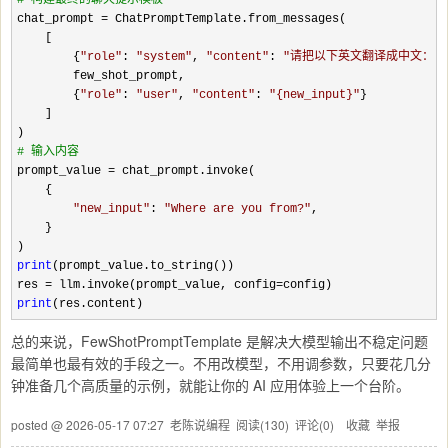
#
 构建最终的聊天提示模板
chat_prompt =
 ChatPromptTemplate.from_messages(

    [

        {
"
role
"
: 
"
system
"
, 
"
content
"
: 
"
请把以下英文翻译成中文：
"
}
        few_shot_prompt,

        {
"
role
"
: 
"
user
"
, 
"
content
"
: 
"
{new_input}
"
}

    ]

#
 输入内容
prompt_value =
 chat_prompt.invoke(

    {

"
new_input
"
: 
"
Where are you from?
"
,

    }

print
(prompt_value.to_string())

res 
= llm.invoke(prompt_value, config=
print
(res.content)
总的来说，FewShotPromptTemplate 是解决大模型输出不稳定问题
最简单也最有效的手段之一。不用改模型，不用调参数，只要花几分
钟准备几个高质量的示例，就能让你的 AI 应用体验上一个台阶。
posted @
2026-05-17 07:27
老陈说编程
阅读(
130
) 评论(
0
)
收藏
举报