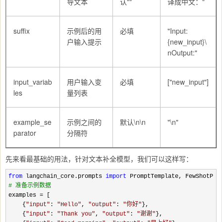
导文本
认""
译成中文："
suffix
示例后的用
必填
"Input:
户输入提示
{new_input}\
nOutput:"
input_variab
用户输入变
必填
["new_input"]
les
量列表
example_se
示例之间的
默认\n\n
"\n"
parator
分隔符
先来看最基础的用法，针对文本补全模型，我们可以这样写：
from
 langchain_core.prompts 
import
#
 准备示例数据
examples =
 [

    {
"
input
"
: 
"
Hello
"
, 
"
output
"
: 
"
你好
"
},

    {
"
input
"
: 
"
Thank you
"
, 
"
output
"
: 
"
谢谢
"
},
