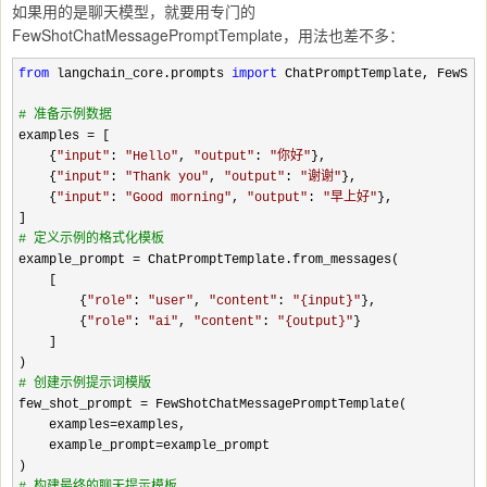
如果用的是聊天模型，就要用专门的
FewShotChatMessagePromptTemplate，用法也差不多：
from
 langchain_core.prompts 
import
 ChatPromptTemplate, FewShot
#
 准备示例数据
examples =
 [

    {
"
input
"
: 
"
Hello
"
, 
"
output
"
: 
"
你好
"
},

    {
"
input
"
: 
"
Thank you
"
, 
"
output
"
: 
"
谢谢
"
},

    {
"
input
"
: 
"
Good morning
"
, 
"
output
"
: 
"
早上好
"
},

#
 定义示例的格式化模板
example_prompt =
 ChatPromptTemplate.from_messages(

    [

        {
"
role
"
: 
"
user
"
, 
"
content
"
: 
"
{input}
"
},

        {
"
role
"
: 
"
ai
"
, 
"
content
"
: 
"
{output}
"
}

    ]

#
 创建示例提示词模版
few_shot_prompt =
 FewShotChatMessagePromptTemplate(

    examples
=
examples,

    example_prompt
=
example_prompt
