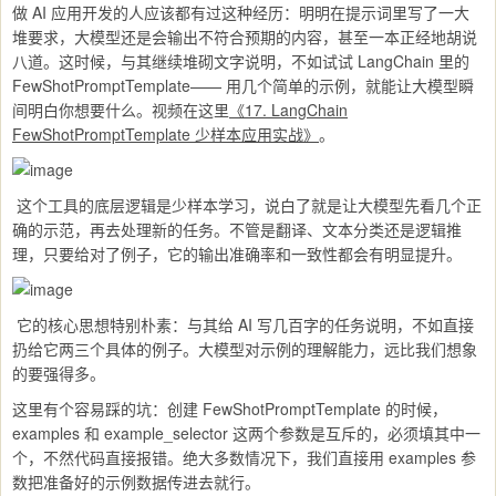
做 AI 应用开发的人应该都有过这种经历：明明在提示词里写了一大
堆要求，大模型还是会输出不符合预期的内容，甚至一本正经地胡说
八道。这时候，与其继续堆砌文字说明，不如试试 LangChain 里的
FewShotPromptTemplate—— 用几个简单的示例，就能让大模型瞬
间明白你想要什么。视频在这里
《17. LangChain
FewShotPromptTemplate 少样本应用实战》
。
这个工具的底层逻辑是少样本学习，说白了就是让
大模型先看几个正
确的示范，再去处理新的任务。不管是翻译、文本分类还是逻辑推
理，只要给对了例子，它的输出准确率和一致性都会有明显提升。
它的核心思想特别朴素：与其给 AI 写几百字的任务说明，不如直接
扔给它两三个具体的例子。大模型对示例的理解能力，远比我们想象
的要强得多。
这里有个容易踩的坑：创建 FewShotPromptTemplate 的时候，
examples 和 example_selector 这两个参数是互斥的，必须填其中一
个，不然代码直接报错。绝大多数情况下，我们直接用 examples 参
数把准备好的示例数据传进去就行。