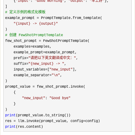
    {
"
input
"
: 
"
Good morning
"
, 
"
output
"
: 
"
早上好
"
},

#
 定义示例的格式化模板
example_prompt =
 PromptTemplate.from_template(

"
{input} -> {output}
"
#
 创建 FewShotPromptTemplate
few_shot_prompt =
 FewShotPromptTemplate(

    examples
=
examples,

    example_prompt
=
example_prompt,

    prefix
=
"
请把以下英文翻译成中文：
"
,

    suffix
=
"
{new_input} -> 
"
,

    input_variables
=[
"
new_input
"
],

    example_separator
=
"
\n
"
,

)

prompt_value 
=
 few_shot_prompt.invoke(

    {

"
new_input
"
: 
"
Good bye
"
    }

print
(prompt_value.to_string())

res 
= llm.invoke(prompt_value, config=
print
(res.content)