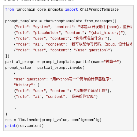
from
 langchain_core.prompts 
import
 ChatPromptTemplate

prompt_template 
=
 ChatPromptTemplate.from_messages([

    {
"
role
"
: 
"
system
"
, 
"
content
"
: 
"
你是AI开发助手{name}，擅长
    {
"
role
"
: 
"
placeholder
"
, 
"
content
"
: 
"
{chat_history}
"
},

    {
"
role
"
: 
"
user
"
, 
"
content
"
: 
"
你能帮我做什么？
"
},

    {
"
role
"
: 
"
ai
"
, 
"
content
"
: 
"
我可以帮你写代码、改bug、设计技术
    {
"
role
"
: 
"
user
"
, 
"
content
"
: 
"
{user_question}
"
}

])

partial_prompt 
= prompt_template.partial(name=
"
神算子
"
)

prompt_value 
=
 partial_prompt.invoke(

    {

"
user_question
"
: 
"
用Python写一个简单的计算器程序
"
,

"
history
"
: [

    {
"
role
"
: 
"
user
"
, 
"
content
"
: 
"
我想做个编程工具
"
},

    {
"
role
"
: 
"
ai
"
, 
"
content
"
: 
"
我来帮你实现
"
}

    ]

    }

)

res 
= llm.invoke(prompt_value, config=
print
(res.content)