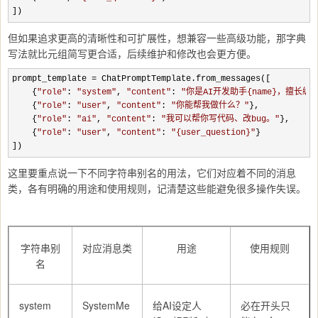
])
但如果追求更高的清晰性和可扩展性，想兼容一些高级功能，那字典
写法就比元组简写更合适，后续维护和修改也会更方便。
prompt_template =
 ChatPromptTemplate.from_messages([

    {
"
role
"
: 
"
system
"
, 
"
content
"
: 
"
你是AI开发助手{name}，擅长编
    {
"
role
"
: 
"
user
"
, 
"
content
"
: 
"
你能帮我做什么？
"
},

    {
"
role
"
: 
"
ai
"
, 
"
content
"
: 
"
我可以帮你写代码、改bug。
"
},

    {
"
role
"
: 
"
user
"
, 
"
content
"
: 
"
{user_question}
"
}

])
这里要重点说一下不同字符串别名的用法，它们对应着不同的消息
类，各有明确的用途和使用规则，记清楚这些能避免很多操作失误。
字符串别
对应消息类
用途
使用规则
名
system
SystemMe
给AI设定人
必在开头只