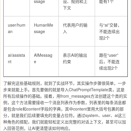
ssage
设、规则和上
能有1个
下文
user/hum
HumanMe
代表用户的输
与“ai”交替，
an
ssage
入
不能连续出
现2个
ai/assista
AIMessag
表示AI的输出
跟在“user”
nt
e
约束
后，不能连
续出现2个
了解完这些基础规则，就到了实战环节，其实操作步骤很简单，一步
步来就能上手。首先要做的就是导入ChatPromptTemplate类，这是
所有后续操作的基础。接着，用from_messages方法创建这个类的实
例，这个方法需要接收一个消息列表作为参数，列表里的每条消息都
是包含role和content字段的字典，其中content里用大括号包裹的部
分，就是我们后续要填充的变量占位符。通过system、user、ai这三
种角色的搭配，我们就能轻松定义出完整的对话上下文，甚至可以加
入回答范例，让AI更清楚该如何响应。