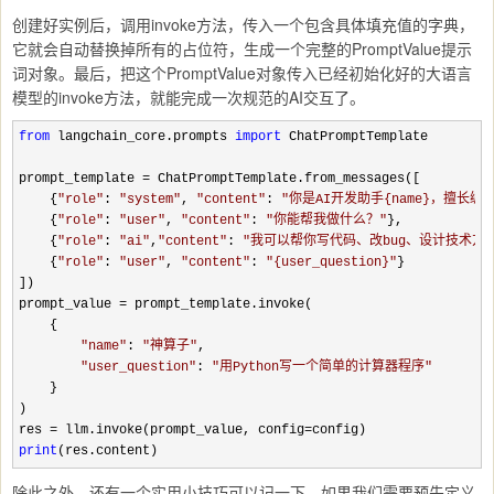
创建好实例后，调用invoke方法，传入一个包含具体填充值的字典，
它就会自动替换掉所有的占位符，生成一个完整的PromptValue提示
词对象。最后，把这个PromptValue对象传入已经初始化好的大语言
模型的invoke方法，就能完成一次规范的AI交互了。
from
 langchain_core.prompts 
import
 ChatPromptTemplate

prompt_template 
=
 ChatPromptTemplate.from_messages([

    {
"
role
"
: 
"
system
"
, 
"
content
"
: 
"
你是AI开发助手{name}，擅长
    {
"
role
"
: 
"
user
"
, 
"
content
"
: 
"
你能帮我做什么？
"
},

    {
"
role
"
: 
"
ai
"
,
"
content
"
: 
"
我可以帮你写代码、改bug、设计技术方
    {
"
role
"
: 
"
user
"
, 
"
content
"
: 
"
{user_question}
"
}

])

prompt_value 
=
 prompt_template.invoke(

    {

"
name
"
: 
"
神算子
"
,

"
user_question
"
: 
"
用Python写一个简单的计算器程序
"
    }

)

res 
= llm.invoke(prompt_value, config=
print
(res.content)
除此之外，还有一个实用小技巧可以记一下。如果我们需要预先定义