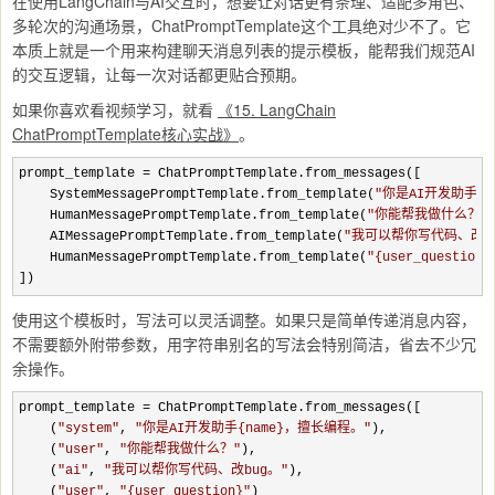
在使用LangChain与AI交互时，想要让对话更有条理、适配多角色、
多轮次的沟通场景，ChatPromptTemplate这个工具绝对少不了。它
本质上就是一个用来构建聊天消息列表的提示模板，能帮我们规范AI
的交互逻辑，让每一次对话都更贴合预期。
如果你喜欢看视频学习，就看
《15. LangChain
ChatPromptTemplate核心实战》
。
prompt_template =
 ChatPromptTemplate.from_messages([

    SystemMessagePromptTemplate.from_template(
"
你是AI开发助手{n
    HumanMessagePromptTemplate.from_template(
"
你能帮我做什么？
"
)
    AIMessagePromptTemplate.from_template(
"
我可以帮你写代码、改b
    HumanMessagePromptTemplate.from_template(
"
{user_question}
])
使用这个模板时，写法可以灵活调整。如果只是简单传递消息内容，
不需要额外附带参数，用字符串别名的写法会特别简洁，省去不少冗
余操作。
prompt_template =
 ChatPromptTemplate.from_messages([

    (
"
system
"
, 
"
你是AI开发助手{name}，擅长编程。
"
),

    (
"
user
"
, 
"
你能帮我做什么？
"
),

    (
"
ai
"
, 
"
我可以帮你写代码、改bug。
"
),

    (
"
user
"
, 
"
{user_question}
"
)
