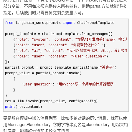
部分变量，不用每次都完整传入所有参数，借助partial方法就能轻松
指定，后续使用时只需要补充剩余变量即可。
from
 langchain_core.prompts 
import
 ChatPromptTemplate

prompt_template 
=
 ChatPromptTemplate.from_messages([

    {
"
role
"
: 
"
system
"
, 
"
content
"
: 
"
你是AI开发助手{name}，擅长
    {
"
role
"
: 
"
user
"
, 
"
content
"
: 
"
你能帮我做什么？
"
},

    {
"
role
"
: 
"
ai
"
, 
"
content
"
: 
"
我可以帮你写代码、改bug、设计技术
    {
"
role
"
: 
"
user
"
, 
"
content
"
: 
"
{user_question}
"
}

])

partial_prompt 
= prompt_template.partial(name=
"
神算子
"
)

prompt_value 
=
 partial_prompt.invoke(

    {

"
user_question
"
: 
"
用Python写一个简单的计算器程序
"
    }

)

res 
= llm.invoke(prompt_value, config=
print
(res.content)
要是想在模板中嵌入消息列表，比如多轮对话的历史消息，就可以使
用MessagesPlaceholder，它的字符串别名是placeholder，用起来特
别便捷，能很好地适配多轮交互场景。