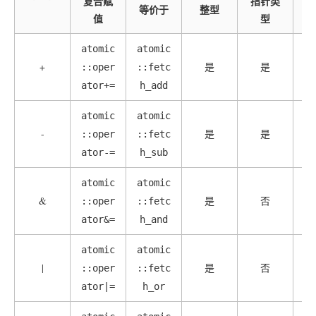
复合赋
指针类
其
等价于
整型
值
型
atomic
atomic
+
是
是
::oper
::fetc
ator+=
h_add
atomic
atomic
-
是
是
::oper
::fetc
ator-=
h_sub
atomic
atomic
&
是
否
::oper
::fetc
ator&=
h_and
atomic
atomic
|
是
否
::oper
::fetc
ator|=
h_or