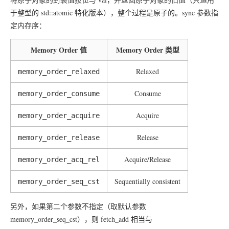
于整型的 std::atomic 特化版本），整个过程是原子的。sync 参数指
定内存序：
Memory Order 值
Memory Order 类型
Relaxed
memory_order_relaxed
Consume
memory_order_consume
Acquire
memory_order_acquire
Release
memory_order_release
Acquire/Release
memory_order_acq_rel
Sequentially consistent
memory_order_seq_cst
另外，如果第二个参数不指定（取默认参数
memory_order_seq_cst），则 fetch_add 相当与