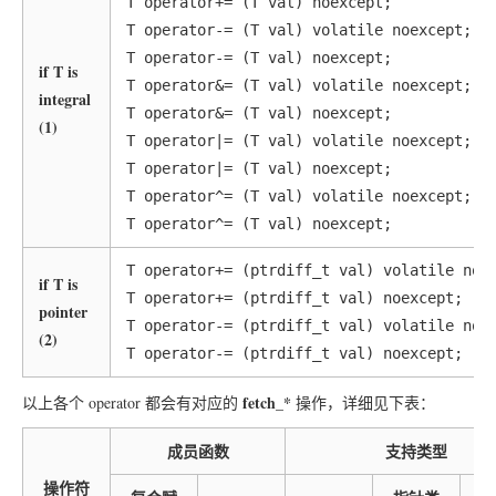
T operator+= (T val) noexcept;

T operator-= (T val) volatile noexcept;

T operator-= (T val) noexcept;

if T is
T operator&= (T val) volatile noexcept;

integral
T operator&= (T val) noexcept;

(1)
T operator|= (T val) volatile noexcept;

T operator|= (T val) noexcept;

T operator^= (T val) volatile noexcept;

T operator+= (ptrdiff_t val) volatile noex
if T is
T operator+= (ptrdiff_t val) noexcept;

pointer
T operator-= (ptrdiff_t val) volatile noex
(2)
fetch_*
以上各个 operator 都会有对应的
操作，详细见下表：
成员函数
支持类型
操作符