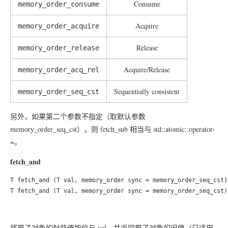
Consume
memory_order_consume
Acquire
memory_order_acquire
Release
memory_order_release
Acquire/Release
memory_order_acq_rel
Sequentially consistent
memory_order_seq_cst
另外，如果第二个参数不指定（取默认参数
memory_order_seq_cst），则 fetch_sub 相当与 std::atomic::operator-
=。
fetch_and
T fetch_and (T val, memory_order sync = memory_order_seq_cst)
将原子对象的封装值按位与 val，并返回原子对象的旧值（只适用