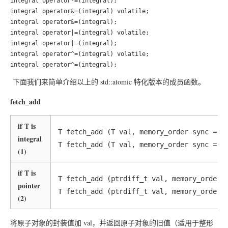
integral operator-=(integral);

integral operator&=(integral) volatile;

integral operator&=(integral);

integral operator|=(integral) volatile;

integral operator|=(integral);

integral operator^=(integral) volatile;

下面我们来简单介绍以上的 std::atomic 特化版本的成员函数。
fetch_add
if T is
T fetch_add (T val, memory_order sync = me
integral
(1)
if T is
T fetch_add (ptrdiff_t val, memory_order s
pointer
(2)
将原子对象的封装值加 val，并返回原子对象的旧值（适用于整形