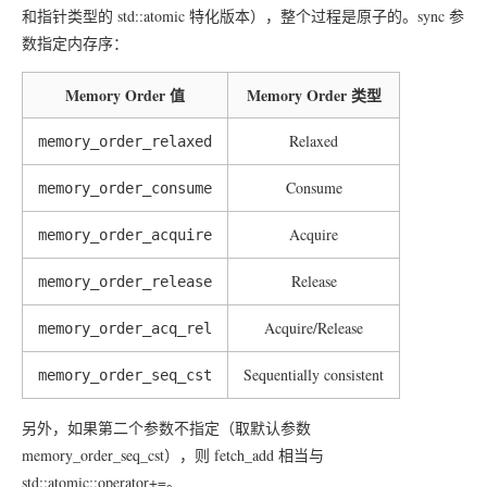
和指针类型的 std::atomic 特化版本），整个过程是原子的。sync 参
数指定内存序：
Memory Order 值
Memory Order 类型
Relaxed
memory_order_relaxed
Consume
memory_order_consume
Acquire
memory_order_acquire
Release
memory_order_release
Acquire/Release
memory_order_acq_rel
Sequentially consistent
memory_order_seq_cst
另外，如果第二个参数不指定（取默认参数
memory_order_seq_cst），则 fetch_add 相当与
std::atomic::operator+=。