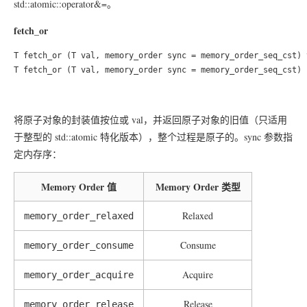
std::atomic::operator&=。
fetch_or
T fetch_or (T val, memory_order sync = memory_order_seq_cst) 
将原子对象的封装值按位或 val，并返回原子对象的旧值（只适用
于整型的 std::atomic 特化版本），整个过程是原子的。sync 参数指
定内存序：
Memory Order 值
Memory Order 类型
Relaxed
memory_order_relaxed
Consume
memory_order_consume
Acquire
memory_order_acquire
Release
memory_order_release