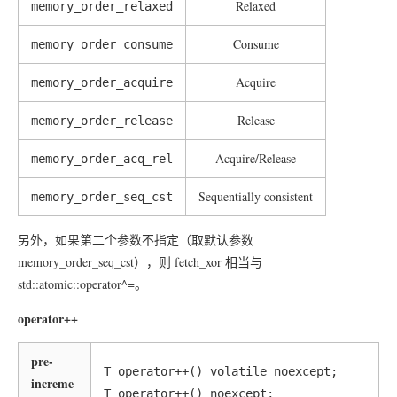
Relaxed
memory_order_relaxed
Consume
memory_order_consume
Acquire
memory_order_acquire
Release
memory_order_release
Acquire/Release
memory_order_acq_rel
Sequentially consistent
memory_order_seq_cst
另外，如果第二个参数不指定（取默认参数
memory_order_seq_cst），则 fetch_xor 相当与
std::atomic::operator^=。
operator++
pre-
T operator++() volatile noexcept;

increme