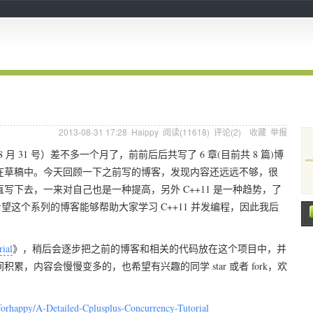
2013-08-31 17:28
Haippy
阅读(
11618
) 评论(
2
)
收藏
举报
年 8 月 31 号）差不多一个月了，前前后后共写了 6 章(目前共 8 篇)博
存模型两章还在草稿中。今天回顾一下之前写的博客，发现内容还远远不够，很
下去，一来对自己也是一种提高，另外 C++11 是一种趋势，了
也希望这个系列的博客能够帮助大家学习 C++11 并发编程，因此我后
ial
》，稍后会逐步把之前的博客和相关的代码放在这个项目中，并
内容会慢慢变多的，也希望有兴趣的同学 star 或者 fork，欢
/forhappy/A-Detailed-Cplusplus-Concurrency-Tutorial