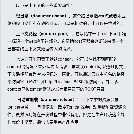
以下是上下文的一些重要属性：
根目录（document base）
：这个路径是指war包或者未压
缩的项目文件所存放的目录，可以是相对的，也可以是绝对的。
上下文路径（context path）
：它是指在一个host下url中唯
一标识一个web应用的部分。它帮助host容器来判断该由哪一个
已部署的上下文来处理传入的请求。
也许你可能配置了默认context，它可以在找不到匹配的
context的情况下来处理传入请求。该默认context可以通过将其上
下文路径配置为空来标记的，因此，可以通过只有主机名的路径
来访问它（译注：如http://localhost:8080/来访问）。并且该
context已被tomcat默认定义为根目录下的ROOT目录。
·
自动重加载（automic reload）
：上下文中的资源会被
tomcat监控，一旦资源发生改变Tomcat就会自动重新加载资源文
件。虽然该功能在开发过程中非常有用，但是在生产环境这个操
作代价非常高，通常需要重启产品应用。