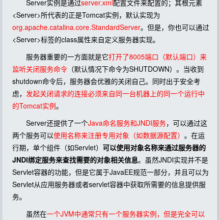
Server实例是通过
server.xml
配置文件来配置的；其根元素
<Server>所代表的正是Tomcat实例，默认实现为
org.apache.catalina.core.StandardServer
。但是，你也可以通过
<Server>标签的class属性来自定义服务器实现。
服务器重要的一方面就是它
打开了8005端口（默认端口）来
监听关闭服务命令
（默认情况下命令为SHUTDOWN）。当收到
shutdown命令后，服务器会优雅的关闭自己。同时出于安全考
虑，
发起关闭请求的连接必须来自同一台机器上的同一个运行中
的Tomcat实例
。
Server还提供了一个
Java命名服务和JNDI服务
，可以通过这
两个服务可以
使用名称来注册专用对象（如数据源配置）
。在运
行期，单个组件（如Servlet）
可以使用对象名称来通过服务器的
JNDI绑定服务来查找需要的对象相关信息
。虽然JNDI实现并不是
Servlet容器的功能，但是它属于JavaEE规范一部分，并且可以为
Servlet从应用服务器或者servlet容器中获取所需要的信息提供服
务。
虽然在
一个JVM中通常只有一个服务器实例，但是完全可以