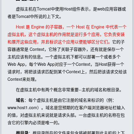
虚拟主机在Tomcat中使用Host组件表示，是web应用容器或
者是Tomcat中所说的上下文。
Host 是 Engine 的子容器，一个 Host 在 Engine 中代表一个
虚拟主机，这个虚拟主机的作用就是运行多个应用，它负责安装
和展开这些应用，并且标识这个应用以便能够区分它们。
它的子
容器通常是 Context，它除了关联子容器外，还有就是保存一个
主机应该有的信息。一个虚拟主机下都可以部署一个或者多个
Web App，每个Web App对应于一个Context，当Host获得一个
请求时，将把该请求匹配到某个Context上，然后把该请求交给该
Context来处理。
在虚拟主机中有两个概念非常重要--主机的域名和根目录。
域名
：每个虚拟主机是由它注册的域名来标识的（例：
www.host1.com）。域名是您预期的在客户端浏览器地址栏输入
的值，对虚拟主机来说就是请求头部。一台虚拟主机的名称在包
含它的引擎内必须是唯一的。
根目录
：根目录所在的文件夹包含将被部署到此主机的上下