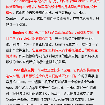
Container是容器的父接口，用于封装和管理Servlet，以及具
体处理Request请求，该容器的设计用的是典型的责任链的设计
模式
，它由四个自容器组件构成，分别是Engine、Host、
Context、Wrapper。这四个组件是负责关系，存在包含关系。只
包含一个引擎。
Engine 引擎：
表示可运行的Catalina的servlet引擎实例，并
且包含了servlet容器的核心功能
。在一个服务中只能有一个引
擎。同时，作为一个真正的容器，Engine元素之下可以包含一个
或多个虚拟主机。
它主要功能是将传入请求委托给适当的虚拟主
机处理。
如果根据名称没有找到可处理的虚拟主机，那么将根据
默认的Host来判断该由哪个虚拟主机处理。
Host 虚拟主机：
作用就是运行多个应用，它负责安装和展开
这些应用，并且标识这个应用以便能够区分它们。
它的子容器通
常是 Context。一个虚拟主机下都可以部署一个或者多个Web
App，每个Web App对应于一个Context，当Host获得一个请求
时，将把该请求匹配到某个Context上，然后把该请求交给该
Context来处理。主机组件类似于Apache中的虚拟主机，但在