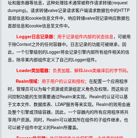
址和服务器等信息，这种处理技术通常被称作请求转储(request
dumping)。请求转储valve记录请求客户端请求数据包中的HTTP
首部信息和cookie信息文件中，响应转储valve则记录响应数据包
首部信息和cookie信息至文件中。
Logger日志记录器：
用于记录组件内部的状态信息
，可被用
于除Context之外的任何容器中。日志记录的功能可被继承，因
此，一个引擎级别的Logger将会记录引擎内部所有组件相关的信
息，除非某内部组件定义了自己的Logger组件。
Loader类加载器：
负责加载、解释Java类编译后的字节码。
Realm领域：
用于用户的认证和授权；
在配置一个应用程序
时，管理员可以为每个资源或资源组定义角色及权限，而这些访
问控制功能的生效需要通过Realm来实现。Realm的认证可以基
于文本文件、数据库表、LDAP服务等来实现。Realm的效用会遍
及整个引擎或顶级容器，因此，一个容器内的所有应用程序将共
享用户资源。同时，Realm可以被其所在组件的子组件继承，也
可以被子组件中定义的Realm所覆盖。