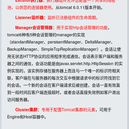
Excutor执行器：
执行器组件允许您配置一个共享的线程
池，以供您的连接器使用。
从tomcat 6.0.11版本开始。
Listener监听器：
监听已注册组件的生命周期。
Manager会话管理器：
用于实现http会话管理的功能
，
tomcat6种有5种会话管理的manager的实现
（standardManager、persisentManager、DeltaManager、
BackupManager、SimpleTcpReplicationManager）。会话让使
用无状态HTTP协议的应用程序完成通信。会话表示客户端和服务
器之间的通信，会话功能是由javax.servlet.http.HttpSession 的实
例实现的，该实例存储在服务器上而且与一个唯一的标识符相关
联，客户端在与服务器的每次交互中根据请求中的标识符找到它
的会话。一个新的会话在客户端请求后被创建，会话一直有效直
到一段时间后客户端连接超时，或者会话直接失效例如客户退出
访问服务器。
Cluster集群：
专用于配置Tomcat集群的元素
，可用于
Engine和Host容器中。