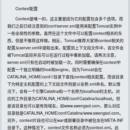
Context配置
Context是唯一的，这主要是因为它的配置包含多个选项。而
我们之前已经注意到的conf/server.xml是用来配置Tomcat实例中
一些全局性的参数。虽然在这个文件中可以配置context相关的东
西，但是不推荐这样做。相反，Tomcat推荐大家将context相关的
配置从server.xml中提取出来，配置到上下文段文件中，该文件会
被Tomcat监控并且可以在运行过程中重新加载。请再次注意，
server.xml只有在启动时被加载一次。同时需要确保在context中
配置一个独立明确的host和engine，因为Tomcat会在
CATALINA_HOME/conf///目录下查找context相关配置。而该目录
下为特定主机配置的上下文段文件则是以名称.xml命名。默认情
况下，会有一个引擎Catalina和一个名称为localhost的主机，对
应的工作目录为CATALINA_HOME/conf/Catalina/localhost。但
是该目录也可以是有效域名，如www.swengsol.com，那么对应
目录就是CATALINA_HOME/conf/Catalina/www.swengsol.com。
另外，context片段也可以在war或部署目录中被包含在META-INF
目录下。这种情况下，context文件名称必须为context.xml。此