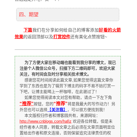
四、期望
下篇
我们在分享如何给自己的博客添加
好看的火箭
效果
的返回顶部以及
打赏控件
还有美化点赞按钮~
为了方便大家在移动端也能看到我分享的博文，现已
注册个人微信公众号，扫描下方二维码即可，欢迎大家
关注，有时间会及时分享相关技术博文。
感谢您花时间阅读此篇文章,如果您觉得这篇文章你
学到了东西也是为了犒劳下博主的码字不易不妨打赏一
下吧，让博主能喝上一杯咖啡，在此谢过了！
如果您觉得阅读本文对您有帮助，请点一下左下角
“推荐”
“推荐”
按钮，您的
将是我最大的写作动力！另
外您也可以选择
【
关注我
】
，可以很方便找到我！
本文版权归作者和博客园共有，来源网址：
http://www.cnblogs.com/hafiz
欢迎各位转载，但是未
经作者本人同意，转载文章之后必须在文章页面明显位
置给出作者和原文连接，否则保留追究法律责任的权