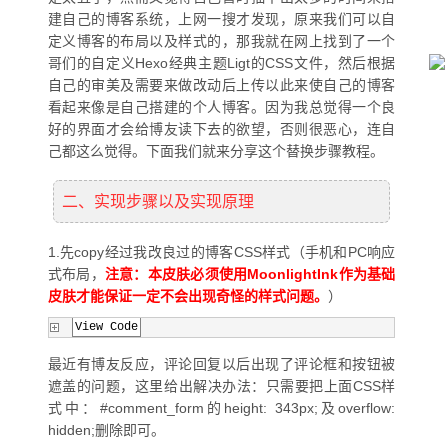
建自己的博客系统，上网一搜才发现，原来我们可以自
定义博客的布局以及样式的，那我就在网上找到了一个
哥们的自定义Hexo经典主题Ligt的CSS文件，然后根据
自己的审美及需要来做改动后上传以此来使自己的博客
看起来像是自己搭建的个人博客。因为我总觉得一个良
好的界面才会给博友读下去的欲望，否则很恶心，连自
己都这么觉得。下面我们就来分享这个替换步骤教程。
二、实现步骤以及实现原理
1.先copy经过我改良过的博客CSS样式（手机和PC响应
式布局，
注意：本皮肤必须使用MoonlightInk作为基础
皮肤才能保证一定不会出现奇怪的样式问题。
）
View Code
最近有博友反应，评论回复以后出现了评论框和按钮被
遮盖的问题，这里给出解决办法：只需要把上面CSS样
式中：#comment_form的height: 343px;及overflow:
hidden;删除即可。