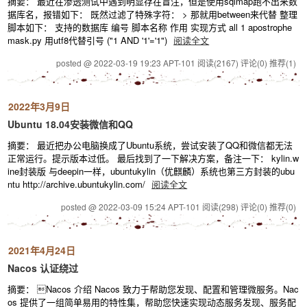
摘要： 最近在渗透测试中遇到明显存在盲注，但是使用sqlmap跑不出来数
据库名，报错如下： 既然过滤了特殊字符： > 那就用between来代替 整理
脚本如下： 支持的数据库 编号 脚本名称 作用 实现方式 all 1 apostrophe
mask.py 用utf8代替引号 ("1 AND '1'='1")
阅读全文
posted @ 2022-03-19 19:23 APT-101
阅读(2167)
评论(0)
推荐(1)
2022年3月9日
Ubuntu 18.04安装微信和QQ
摘要： 最近把办公电脑换成了Ubuntu系统，尝试安装了QQ和微信都无法
正常运行。提示版本过低。 最后找到了一下解决方案，备注一下： kylin.w
ine封装版 与deepin一样，ubuntukylin（优麒麟）系统也第三方封装的ubu
ntu http://archive.ubuntukylin.com/
阅读全文
posted @ 2022-03-09 15:24 APT-101
阅读(298)
评论(0)
推荐(0)
2021年4月24日
Nacos 认证绕过
摘要： Nacos 介绍 Nacos 致力于帮助您发现、配置和管理微服务。Nac
os 提供了一组简单易用的特性集，帮助您快速实现动态服务发现、服务配