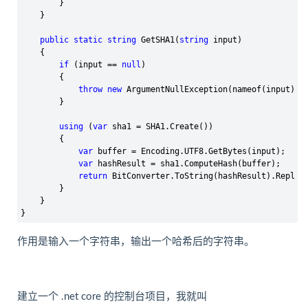
        }

    }

public
static
string
 GetSHA1(
string
 input)

    {

if
 (input == 
null
)

        {

throw
new
 ArgumentNullException(nameof(input));

        }

using
 (
var
 sha1 =
 SHA1.Create())

        {

var
 buffer =
 Encoding.UTF8.GetBytes(input);

var
 hashResult =
 sha1.ComputeHash(buffer);

return
 BitConverter.ToString(hashResult).Replac
        }

    }

}
作用是输入一个字符串，输出一个哈希后的字符串。
建立一个 .net core 的控制台项目，我就叫