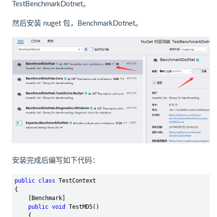
TestBenchmarkDotnet。
然后安装 nuget 包，BenchmarkDotnet。
安装完成后编写如下代码：
public
class
 TestContext

{

    [Benchmark]

public
void
 TestMD5()

    {
