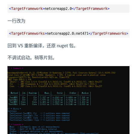
<
TargetFramework
>
netcoreapp2.0
</
TargetFramework
>
一行改为
<
TargetFrameworks
>
netcoreapp2.0;net471
</
TargetFrameworks
>
回到 VS 重新编译，还原 nuget 包。
不调试启动。稍等片刻。