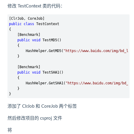
修改 TestContext 类的代码：
public
class
 TestContext

{

    [Benchmark]

public
void
 TestMD5()

    {

        HashHelper.GetMD5(
"
https://www.baidu.com/img/bd_log
    }

    [Benchmark]

public
void
 TestSHA1()

    {

        HashHelper.GetSHA1(
"
https://www.baidu.com/img/bd_lo
    }

}
添加了 ClrJob 和 CoreJob 两个标签
然后修改项目的 csproj 文件
将