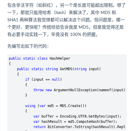
包含非法字符（如斜杠），另一个是长度可能超出限制。想了
一下，那就只能用哈希（hash）来解决了，其中 MD5 和
SHA1 两种算法我觉得都可以解决这个问题。但问题是，哪一
个更好、更快呢？传统经验告诉我是 MD5，但是我觉得还是
有必要手动实践一下，毕竟没有 100% 的把握。
先编写出如下的代码：
public
static
class
 HashHelper

{

public
static
string
 GetMD5(
string
 input)

    {

if
 (input == 
null
)

        {

throw
new
 ArgumentNullException(nameof(input));

        }

using
 (
var
 md5 =
 MD5.Create())

        {

var
 buffer =
 Encoding.UTF8.GetBytes(input);

var
 hashResult =
 md5.ComputeHash(buffer);

return
 BitConverter.ToString(hashResult).Replac