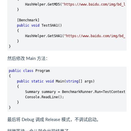
        HashHelper.GetMD5(
"
https://www.baidu.com/img/bd_log
    }

    [Benchmark]

public
void
 TestSHA1()

    {

        HashHelper.GetSHA1(
"
https://www.baidu.com/img/bd_lo
    }

}
然后修改 Main 方法：
public
class
 Program

{

public
static
void
 Main(
string
[] args)

    {

        Summary summary 
= BenchmarkRunner.Run<TestContext>
()
        Console.ReadLine();

    }

}
最后将 Debug 调成 Release 模式，不调试启动。