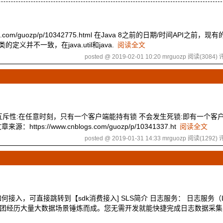
.com/guozp/p/10342775.html 在Java 8之前的日期/时间API之前，
义并不一致，在java.util和java.
阅读全文
posted @ 2019-02-01 10:20 mrguozp
阅读(3084)
评
分布式锁 互斥性:在任意时刻，只有一个客户端能持有锁 不会发生死锁:即有一个
//www.cnblogs.com/guozp/p/10341337.ht
阅读全文
posted @ 2019-01-31 14:33 mrguozp
阅读(1292)
评
可直接跳转到【sdk消费接入] SLS简介 日志服务： 日志服务（Log 
巴集团经历大量大数据场景锤炼而成。您无需开发就能快捷完成日志数据采