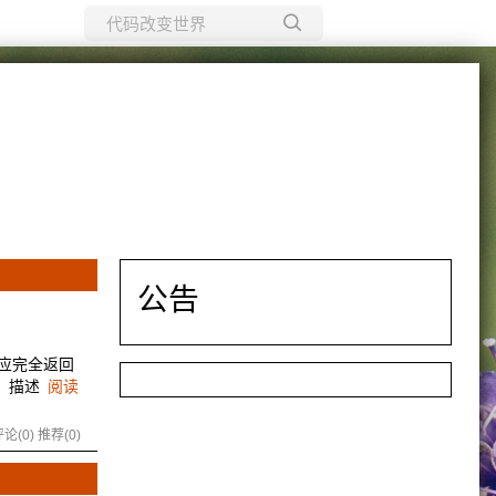
所有博客
当前博客
公告
响应完全返回
。】描述
阅读
论(0)
推荐(0)