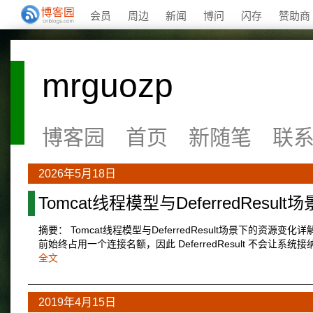
会员
周边
新闻
博问
闪存
赞助商
mrguozp
博客园
首页
新随笔
联
2026年5月18日
Tomcat线程模型与DeferredResu
摘要： Tomcat线程模型与DeferredResult场景下的资
前始终占用一个连接名额，因此 DeferredResult 不会让
全文
2019年4月15日