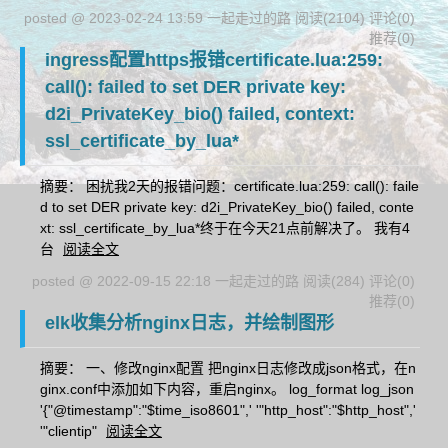
posted @ 2023-02-24 13:59 一起走过的路
阅读(2104)
评论(0)
推荐(0)
ingress配置https报错certificate.lua:259:
call(): failed to set DER private key:
d2i_PrivateKey_bio() failed, context:
ssl_certificate_by_lua*
摘要： 困扰我2天的报错问题：certificate.lua:259: call(): faile
d to set DER private key: d2i_PrivateKey_bio() failed, conte
xt: ssl_certificate_by_lua*终于在今天21点前解决了。 我有4
台
阅读全文
posted @ 2022-09-15 22:18 一起走过的路
阅读(284)
评论(0)
推荐(0)
elk收集分析nginx日志，并绘制图形
摘要： 一、修改nginx配置 把nginx日志修改成json格式，在n
ginx.conf中添加如下内容，重启nginx。 log_format log_json
'{"@timestamp":"$time_iso8601",' '"http_host":"$http_host",'
'"clientip"
阅读全文