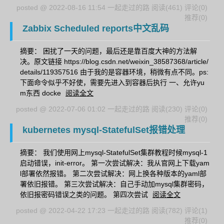
posted @ 2022-08-16 11:54 一起走过的路
阅读(461)
评论(0)
推荐(0)
Zabbix Scheduled reports中文乱码
摘要： 困扰了一天的问题，最后还是靠百度大神的方法解
决。原文链接 https://blog.csdn.net/weixin_38587368/article/
details/119357516 由于我的是容器环境，稍微有点不同。ps:
下面命令似乎不好使，需要先进入到容器后执行 一、允许yu
m东西 docke
阅读全文
posted @ 2022-07-06 01:02 一起走过的路
阅读(230)
评论(0)
推荐(0)
kubernetes mysql-StatefulSet报错处理
摘要： 我们使用网上mysql-StatefulSet集群教程时候mysql-1
启动错误，init-error。 第一次尝试解决：我从官网上下载yam
l部署依然报错。 第二次尝试解决：网上换各种版本的yaml部
署依旧报错。 第三次尝试解决：自己手动加mysql集群密码，
依旧报密码错误之类的问题。 第四次尝试
阅读全文
posted @ 2022-04-22 17:23 一起走过的路
阅读(782)
评论(1)
推荐(0)