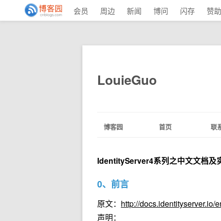
会员
周边
新闻
博问
闪存
赞
LouieGuo
博客园
首页
联
IdentityServer4系列之中文文
0、前言
原文：
http://docs.identityserver.io/
声明：