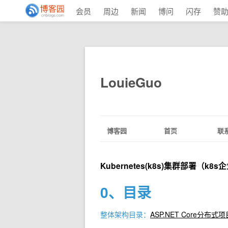
会员
周边
新闻
博问
闪存
赞
LouieGuo
博客园
首页
联
Kubernetes(k8s)集群部署（k
0、目录
整体架构目录：
ASP.NET Core分布式