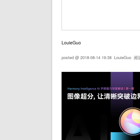
LouieGuo
posted @
2018-08-14 19:38
LouieGuo
阅读