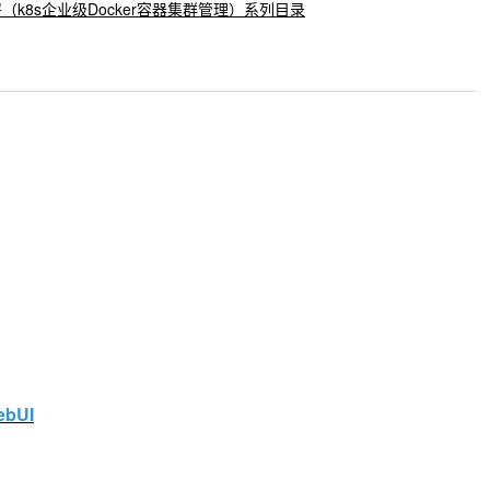
集群部署（k8s企业级Docker容器集群管理）系列目录
bUI