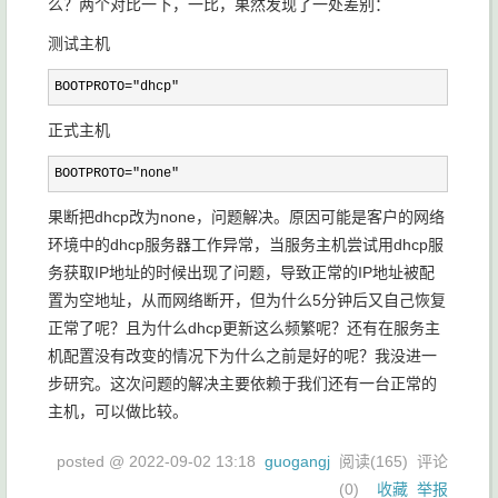
么？两个对比一下，一比，果然发现了一处差别：
测试主机
BOOTPROTO="dhcp"
正式主机
BOOTPROTO="none"
果断把dhcp改为none，问题解决。原因可能是客户的网络
环境中的dhcp服务器工作异常，当服务主机尝试用dhcp服
务获取IP地址的时候出现了问题，导致正常的IP地址被配
置为空地址，从而网络断开，但为什么5分钟后又自己恢复
正常了呢？且为什么dhcp更新这么频繁呢？还有在服务主
机配置没有改变的情况下为什么之前是好的呢？我没进一
步研究。这次问题的解决主要依赖于我们还有一台正常的
主机，可以做比较。
posted @
2022-09-02 13:18
guogangj
阅读(
165
) 评论
(
0
)
收藏
举报