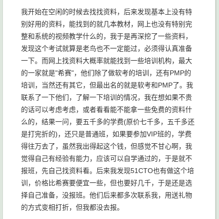
我开始在空闲的时候去找找资料，后来发现基本上没有特
别好用的资料，能找到的就几本教材，网上也没有特别完
整和系统的视频教学什么的，我于是再深挖了一些资料，
发现这个考试就算是老鸟也不一定能过，必须得认真准备
一下。而网上找资料大概率就能找到一些培训机构，最大
的一家就是"希赛"，他们除了做软考的培训，还有PMP的
培训，当然还有其它，但最出名的就是软考和PMP了。我
联系了一下他们，了解一下培训的情况，我在想如果不贵
的话可以考虑考虑，或者看看能不能拿一些免费的资料什
么的，结果一问，要五千多的学费(原价七千多，五千多还
是打完折的)，还只是普通班，如果要参加VIP班的，学费
得往万去了，虽然我出得起这个钱，但感觉不甘心啊，我
觉得自己有经验有能力，应该可以自学通过的，于是就不
报班，先自己找资料看。后来我发现51CTO也有做这个培
训，价格比希赛要便宜一些，但也要好几千，于是还是选
择自己准备，没报班。他们后来都多次联系我，用送礼物
的方式变相打折，但我都没去报。