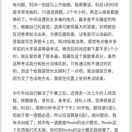
有问题，时间一到就马上开始做。我需要说，科目1的时间
是非常充裕的，75道选择题，2个半小时，再怎么拖沓都是
够的了。中间没遇到太多难的地方，最多是不太确定的地
方，根据自己的直觉，选择可能性最大的答案，并把题目
在试卷里标注出来，方便后面检查。试卷是可以涂画的，
答案是写在答题卡上的。用2B铅笔涂黑，感觉有点像许多
年前的大学英语等级考试。做完后时间还剩下差不多1个小
时，我反复检查了很多遍，我确信这个我能拿高分，虽然
这种考试高分和低分没啥区别，只有通过和不通过的区
别，但这个给我感觉也太顺利了一点吧。我没提前交卷，
因为交了也没地方去，我就在位置上坐到考试结束。
中午外出自行解决了午餐之后，还得走一次上午的入场流
程，核酸报告，身份证，准考证，排队入场，显得很是正
规。科目2，案例分析考试于下午1:30开始，题目是5选3，
但由于第一道题必选，所以应该算是4选2，面对题目，我
有点纠结了，其中有一道题是Redis的设计模式，Redis这
个东西我们天天用，但问到Redis的设计模式我就懵了，我