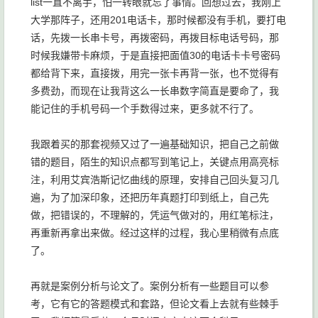
list一直不离手，怕一转眼就忘了事情。回想过去，我刚上
大学那阵子，还用201电话卡，那时候都没有手机，要打电
话，先拨一长串卡号，再拨密码，再拨目标电话号码，那
时候我嫌带卡麻烦，于是直接把面值30的电话卡卡号密码
都给背下来，直接拨，用完一张卡再背一张，也不觉得有
多费劲，而现在让我背这么一长串数字简直是要命了，我
能记住的手机号码一个手数得过来，更多就不行了。
我跟着买的那套视频又过了一遍基础知识，把自己之前做
错的题目，陌生的知识点都写到笔记上，关键点用高亮标
注，利用艾宾浩斯记忆曲线的原理，安排自己回头复习几
遍，为了加深印象，还把历年真题打印到纸上，自己先
做，把错误的，不理解的，凭运气做对的，用红笔标注，
再重新再拿出来做。经过这样的过程，我心里稍微有点底
了。
再就是案例分析与论文了。案例分析有一些题目可以参
考，它有它的答题模式和套路，但论文看上去就有些棘手