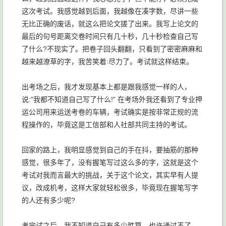
这次考试。我感觉越到后面，我越像在凑字数，尽讲一些
无比正确的废话，就这么把论文搓了出来。我写上论文的
最后的句号距离交卷时间只有几十秒，几十秒检查自己写
了什么?不现实了。把卷子回头翻翻，只看到了密密麻麻和
越来越潦草的字，我苦笑着:尽力了。考试就这样结束。
出考场之后，我才发现基本上都是跟我感觉一样的人，
说:"我都不知道自己写了什么!" 在考场外我还看到了专业押
运公司用来运送考卷的车辆，考试确实是按非常正规的流
程操作的，毕竟这是工信部和人社部共同主持的考试。
回家的路上，我明显感觉到自己的手在抖，要抽筋的那种
感觉，很多年了，没有握笔写过这么多的字，这就是这个
考试对我而言最大的挑战，关于这个论文，其实早有人提
议，改成机考，这样大家就轻松很多，毕竟现在握笔写字
的人还有多少呢?
考完试之后，我不知道自己有多少胜算，也许通过不了，