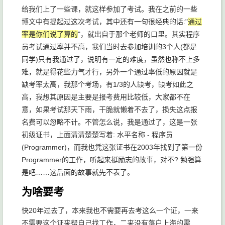
给我们上了一些课，就这样参加了考试。我在之前的一些
博文中有提起过这次考试，其中还有一句很经典的话:"
通过
率是你们说了算的
"，就出自于那个老师的口里。其实程序
员考试通过率并不高，我们当时去参加培训的3个人(都是
同学)只有我通过了，说明有一定的难度，虽然也称不上多
难，就是得花些力气才行，另外一个通过率低的原因就是
缺考率太高，我那个考场，有1/3的人缺考，缺考如此之
高，我想其原因是主要是报考费用比较低，大家都不在
意，如果考试那天下雨，干脆就懒着不去了，损失这点报
名费可以忽略不计。不管怎么说，我是通过了，这是一张
初级证书，上面清清楚楚写着: 水平名称 - 程序员
(Programmer)，而我也凭这张证书在2003年找到了第一份
Programmer的工作，听起来挺励志的故事，对不? 勉强算
是吧……这后面的故事就先不表了。
为啥要考
快20年过去了，本来我也不需要再去考这么一个证，一来
不需要这个证来帮自己找工作，二来没有落户上海的需