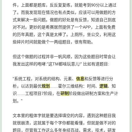
件，上面都是题库，反反复复练，就能考到90分以上通过
了。而我发现现在情况也有点类似，应该可以用做题的方
式来解决一些问题。做题的好处是有反馈，知道自己到底
对不对。更妙的是希赛居然提供了一个APP，上面有免费
的历年真题，这个真是太棒了。上厕所，坐公交，利用这
些碎片时间就能做个一两组题目，很有帮助。
但这个做题的过程并非一帆风顺，因为这些题目时常会让
我发出这样的咆哮:"这TM都啥玩意儿!" 比如有道题目:
"系统工程，对系统的结构、元素、
信息
和反馈等进行分
析，以达到最优
规划
……霍尔三维结构：时间、
逻辑
、知
识……工程项目7阶段，在
研制
阶段做出研制方案和生产计
划。"
文本里的粗体字就是要选择填空的内容，遇到这种题目我
就很崩溃，这就属于每个字你都能看懂，但就是做不对的
题目，尽管我工作这么多年身经百战，需求，技术，研发