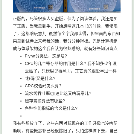
正版的，尽管很多人买盗版，但为了阅读体验，我还是买
了正版，当我拿到手，开始想啃这几本书的时候，我傻眼
了，这都啥玩意儿! 虽然每个字我都认得，但里面的东西如
果拿到试卷上来考我的话，我分分钟得挂。光是计算机组
成与体系架构这个我自认为很熟悉的，就有好些知识盲点:
Flynn分类法，这是啥?
CPU的几个寄存器的作用是什么? 我不知多少年没
去碰了，只模糊记得ALU，其它真的跟没学过一样
"移码"又是什么?
CRC校验码怎么算?
流水线吞吐率/加速比这又啥玩意儿?
缓存置换算法有哪些?
各种性能指标的含义是什么?
……
我有些想放弃了，这些东西对我现在的工作好像也没啥帮
助啊，有些概念都已经很陈旧了，只怕这样搞下去，自己