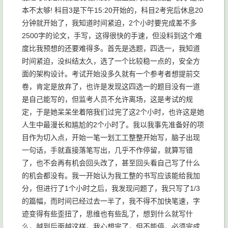
本不太够! 科目3是下午15:20开始的，科目2考完后休息20
分钟就开始了，我知道时间紧迫，2个小时要完成差不多
2500字的论文，手写，这得很快的手速，但没料到这个难
度比我预想的还要难得多。首先是选题，四选一，我知道
时间紧迫，没纠结太久，选了一个比较稳一点的，安全方
面的架构设计。考试开始没多久就有一个参考者想提前交
卷，肯定是放弃了，也许是发现这四选一的题目没有一道
是自己能写的，但监考人员不允许离场，这是考试的规
定，于是她呆呆坐着陪我们过完了这2个小时，也许这是她
人生中最漫长和尴尬的2个小时了。我以我事先准备好的项
目作为切入点，开始一笔一划工工整整开始写，脑子出现
一句话，手就直接落笔写出，几乎不作停留，就算写错
了，也不会再有机会回头改了，甚至回头看自己写了什么
的机会都没有。我一开始认为我工整的书写应该能给我加
分，但进行了1个小时之后，我发现问题了，我只写了1/3
的篇幅，而时间已经过去一半了，我不得不加快笔速，字
迹变得有些歪扭了，思维也有些乱了，想到什么就写什
么，越到后面越这样，我心想完了，但不能停，必须完成