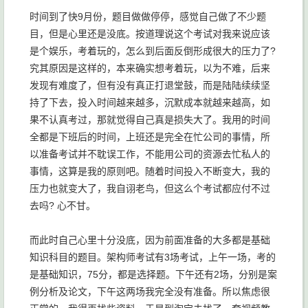
时间到了快9月份，题目做做停停，感觉自己做了不少题
目，但是心里还是没底。按道理说这个考试对我来说应该
是个娱乐，考着玩的，怎么到后面反倒形成很大的压力了?
究其原因是这样的，本来确实想考着玩，以为不难，后来
发现有难度了，但有没有真正打退堂鼓，而是陆陆续续坚
持了下去，投入时间越来越多，沉默成本就越来越高，如
果不认真考过，那就觉得自己真是损失大了。我用的时间
全都是下班后的时间，上班还是完全在忙公司的事情，所
以准备考试并不耽误工作，不能用公司的资源去忙私人的
事情，这算是我的原则吧。随着时间投入不断变大，我的
压力也就变大了，我自诩老鸟，但这么个考试都应付不过
去吗? 心不甘。
而此时自己心里十分没底，因为前面准备的大多都是基础
知识科目的题目。架构师考试有3场考试，上午一场，考的
是基础知识，75分，都是选择题。下午还有2场，分别是案
例分析及论文，下午这两场我完全没有准备。所以焦虑很