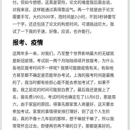
付。但如今想想，这真是冒险，论文的难度我后面会说，
对我来说，这样能通过真得靠运气。再一个就是由于论文
需要手写，大约2500字，而时间是2小时，不到3秒钟要写
一个字，还还包括了论文的构思时间，可谓挑战巨大，我
试了一下我的手速，好像，应该，也许能行。
报考、疫情
这两年多一来，对我们，乃至整个世界影响最大的无疑就
是新冠疫情，考试前一两个月陆陆续续开放报考，为什么
各地区报考时间不一样呢? 我猜可能跟疫情有关，有些地
方甚至都不确定是否能举办考试，上海的报考时间是最晚
的了，我当时都有些担心能不能去参加考试了，如果不
能，我之前花的时间可能就白费了。最后我还是报上了
名，报名费190元，考试时间也确定在了11月6日，那是周
六，由于家庭的原因，得事先跟家里人商量好，这天要去
参加考试，家里的事情得安排打理好，到了这个人生阶
段，真的不像十几年前的那样，想干嘛就干嘛了，所以我
常常怀念过去，即便再穷再不堪的日子，那都是美好的，