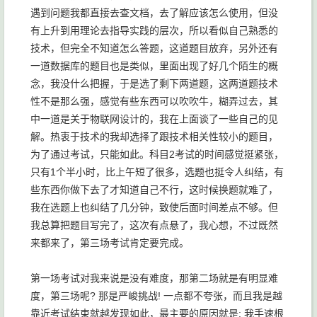
遇到问题我都直接去查文档，去了解应该怎么使用，但没
有上升到用理论去指导实践的层次，所以看似自己熟悉的
技术，但完全不知道怎么答题，这道题目放弃，另外还有
一道数据库的题目也是类似，里面出现了好几个陌生的概
念，我没什么把握，于是选了剩下两道题，这两道题技术
性不是那么强，感觉有些东西可以吹吹牛，糊弄过去，其
中一道是关于物联网设计的，我在上面谈了一些自己的见
解。热衷于技术的我却选择了跟技术相关性较小的题目，
为了通过考试，只能如此。科目2考试的时间感觉挺紧张，
只有1个半小时，比上午短了很多，选题也挺令人纠结，有
些东西你做下去了才知道自己不行，这时候换题就难了，
我在选题上也纠结了几分钟，致使后面时间差点不够。但
我总算把题目写完了，这次有点悬了，我心想，不过既然
来都来了，第三场考试肯定要完成。
第一场考试对我来说是没有难度，那第二场就是有明显难
度，第三场呢? 那是严峻挑战! 一点都不夸张，而且我是越
靠近考试结束就越发现如此，最主要的原因就是: 我手速根