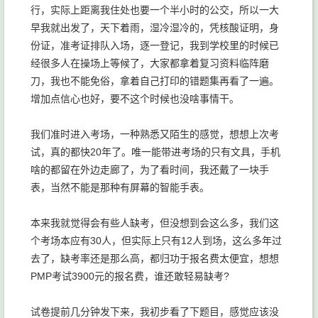
行，实际上距离我住处也要一个半小时的公交，所以一大
早我就出发了，天下着雨，湿冷湿冷的，凭核酸证明，身
份证，准考证排队入场，逐一登记，我到学校里的时候已
经很多人在操场上等候了，大家都拿着复习资料临阵磨
刀，我也不能免俗，拿着自己打印的错题集再看了一遍。
增加点信心也好，要不这个时候也没啥事情干。
我们准时进入考场，一种熟悉又陌生的感觉，想想上次考
试，真的都快20年了。唯一能带进考场的只有文具，手机
啥的都留在外边走廊了，为了看时间，我还戴了一块手
表，当然不能是那种有屏幕的智能手表。
本来我就觉得会有些人缺考，但没想到会这么多，我们这
个考场本应有30人，但实际上只有12人到场，这么多年过
去了，缺考率还是那么高，都归功于报名费太便宜，想想
PMP考试3900元的报名费，谁还敢轻易缺考?
试卷提前几分钟发下来，我初步看了下题目，感觉应该没