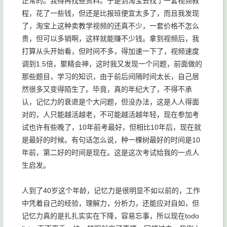
正常的。我得再找些资料。于是到淘宝去找了一套视频教
程，花了一些钱，但还是比报班便宜太多了，而且我发现
了，淘宝上这种卖教学视频的还真不少，一套价格不怎么
贵，但可以多销啊，这样就能赚不少钱。拿到视频后，我
打算从头开始看，但时间不多，得加速一下了，视频速度
调到1.5倍，聚精会神，这时我又发现一个问题，前面做的
那些题目，学习的知识，由于前后间隔时间太长，自己居
然很多又变得陌生了。毕竟，真的年纪大了，不得不承
认，记忆力的衰退是个大问题，但没办法，这是人人得面
对的，人只能越活越老，不可能越活越年轻，现在参加考
试也许有些晚了，10年前考最好，但相比10年后，现在就
是最好的时候。有句话怎么说，种一棵树最好的时间是10
年前，第二好的时间是现在。这是这次考试给我的一点人
生启发。
人到了40岁这个年龄，记忆力是很明显不如以前的，工作
中凭着自己的经验，理解力，分析力，还能应对自如，但
记忆力真的是扎扎实实在下降，容易忘事，所以现在todo