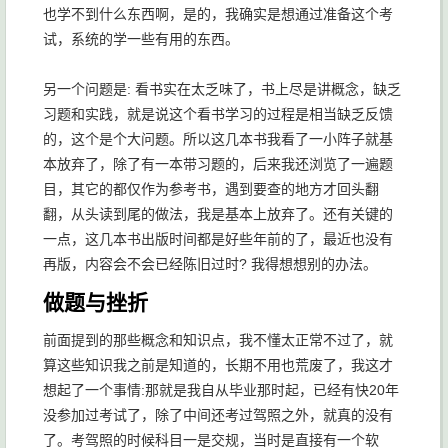
也学不到什么东西啊，是的，我确实是想通过准备这个考
试，系统的学一些有用的东西。
另一个问题是: 看书实在太乏味了，书上尽是讲概念，缺乏
习题和实践，就是说这个看书学习的过程是相当缺乏反馈
的，这个是个大问题。所以这几本书我看了一小阵子就基
本放弃了，除了有一本带习题的，后来我还浏览了一遍题
目，其它的都仅作为参考书，遇到要查的地方才回头翻
翻，从头读到尾的做法，我是基本上放弃了。还有关键的
一点，这几本书出版时间都是好些年前的了，最近也没有
再版，内容会不会已经陈旧过时? 我得想想别的办法。
做题与挫折
前面提到的那些概念和知识点，我不懂太正常不过了，就
算这些知识我之前是知道的，长期不用也荒废了，我这才
想起了一个事情:那就是我自从毕业那时起，已经有快20年
没参加过考试了，除了中间还考过驾照之外，就真的没有
了。考驾照的时候科目一是交规，当时是直接有一个软