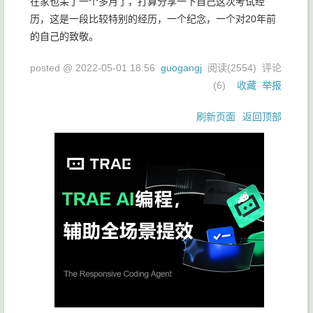
在家也呆了一个多月了，打算分享一下自己这次考试经
历，这是一段比较特别的经历，一个纪念，一个对20年前
的自己的致敬。
posted @
2022-05-01 18:56
guogangj
阅读(
2554
) 评论
(
6
)
收藏
举报
刷新页面
返回顶部