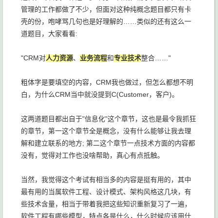
管理的工作都做了不少，但面对这种纯概念题目都只有卡
壳的份，咆哮骂几句也是好理解的……类似的还有这么一
道题目，大家看看:
"CRM对
人力资源
、
业务流程
和
专业技术
整合……"
粗体字是要填空的内容，CRM我也做过，但怎么都想不明
白，为什么CRM当中就没提到C(Customer，客户)。
这两道题目都出自于"信息化"这个章节，这也是最令我抓狂
的章节，第一这个章节全是概念，没有什么能够让我去理
解和建立联系的地方; 第二这个章节一点技术方面的内容都
没有，觉得对工作也没啥帮助，真心有点抵触。
当然，我觉得这个考试有相当多的内容是挺有用的，其中
最有用的当属软件工程、设计模式、架构风格这几块，有
些技术含量，相当于带着我把这些知识重新复习了一遍，
软件工程有哪些模型，特点各是什么，什么时候应该用什