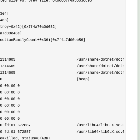
ted size vs. prev_size: 0x00007f4a80030c90 ***

3e4]

4db]

troy+0x42)[0x7f4a70a0d682]

a7d00e48e]

ectionFamilyCount+0x36)[0x7f4a7d00eb56]

1314605                            /usr/share/dotnet/dotnet

1314605                            /usr/share/dotnet/dotnet

1314605                            /usr/share/dotnet/dotnet

0                                  [heap]

0 00:00 0

0 00:00 0

0 00:00 0

0 00:00 0

0 00:00 0

0 00:00 0

0 fd:01 672887                     /usr/lib64/libGLX.so.0.0.0

0 fd:01 672887                     /usr/lib64/libGLX.so.0.0.0

e=killed, status=6/ABRT
