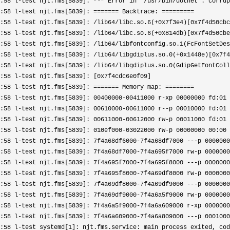
:58 l-test njt.fms[5839]: *** Error in `/usr/bin/dotnet': corrup
:58 l-test njt.fms[5839]: ======= Backtrace: =========

:58 l-test njt.fms[5839]: /lib64/libc.so.6(+0x7f3e4)[0x7f4d50cbc
:58 l-test njt.fms[5839]: /lib64/libc.so.6(+0x814db)[0x7f4d50cbe
:58 l-test njt.fms[5839]: /lib64/libfontconfig.so.1(FcFontSetDes
:58 l-test njt.fms[5839]: /lib64/libgdiplus.so.0(+0x1448e)[0x7f4
:58 l-test njt.fms[5839]: /lib64/libgdiplus.so.0(GdipGetFontColl
:58 l-test njt.fms[5839]: [0x7f4cdc6e0f09]

:58 l-test njt.fms[5839]: ======= Memory map: ========

:58 l-test njt.fms[5839]: 00400000-00411000 r-xp 00000000 fd:01 
:58 l-test njt.fms[5839]: 00610000-00611000 r--p 00010000 fd:01 
:58 l-test njt.fms[5839]: 00611000-00612000 rw-p 00011000 fd:01 
:58 l-test njt.fms[5839]: 010ef000-03022000 rw-p 00000000 00:00 
:58 l-test njt.fms[5839]: 7f4a68df6000-7f4a68df7000 ---p 0000000
:58 l-test njt.fms[5839]: 7f4a68df7000-7f4a695f7000 rw-p 0000000
:58 l-test njt.fms[5839]: 7f4a695f7000-7f4a695f8000 ---p 0000000
:58 l-test njt.fms[5839]: 7f4a695f8000-7f4a69df8000 rw-p 0000000
:58 l-test njt.fms[5839]: 7f4a69df8000-7f4a69df9000 ---p 0000000
:58 l-test njt.fms[5839]: 7f4a69df9000-7f4a6a5f9000 rw-p 0000000
:58 l-test njt.fms[5839]: 7f4a6a5f9000-7f4a6a609000 r-xp 0000000
:58 l-test njt.fms[5839]: 7f4a6a609000-7f4a6a809000 ---p 0001000
:58 l-test systemd[1]: njt.fms.service: main process exited, cod