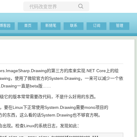
所有博客
博客园
首页
新随笔
联系
订阅
管理
当前博客
rs.ImageSharp.Drawing的第三方的库来实现.NET Core上的绘
.Drawing，使用了微软官方的System.Drawing，一来可以减少一个依
rawing一直是beta版……
断层，使得升级它的版本常常需要改代码，不是什么好用的东西。
Linux下正常使用System.Drawing需要mono项目的
o不算是微软官方的东西，这么看的话System.Drawing也不够官方啊。
现。检查Linux的系统日志，发现如此：