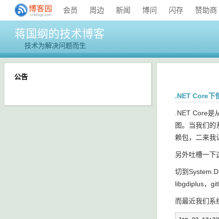
会员
周边
新闻
博问
闪存
赞助商
蒋国纲的技术博客
技术为解决问题而生
公告
.NET Core下
.NET Core
图。当我们的系统
赖包，二来我认为
另外吐槽一下这
切到System
libgdiplus
而最近我们系