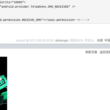
iority="10000">   

"android.provider.Telephony.SMS_RECEIVED" />  

d.permission.RECEIVE_SMS"></uses-permission> <!---->
posted @
2012-08-06 22:50
qishangui
阅读(
633
) 评论(
0
)
收藏
举
刷新页面
返回顶