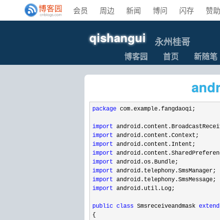
会员
周边
新闻
博问
闪存
赞
qishangui
永州桂哥
博客园
首页
新随笔
an
package
 com.example.fangdaoqi;

import
import
import
import
import
import
import
import
 android.util.Log;

public
class
 Smsreceiveandmask 
extend
{
