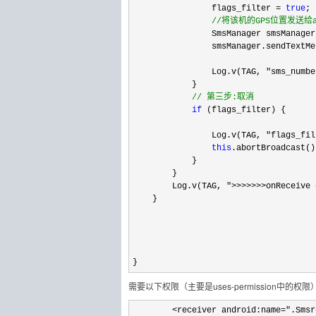
                flags_filter = 
true
;

//
将该机的GPS位置发送给an
                SmsManager smsManager
                smsManager.sendTextMe
                Log.v(TAG, 
"sms_numbe
            }   

//
 第三步:取消   
if
 (flags_filter) { 

                Log.v(TAG, 
"flags_fil
this
.abortBroadcast()
            }   

        }   

        Log.v(TAG, 
">>>>>>>onReceive 
    }   

}
需要以下权限（主要是uses-permission中的权限
        <receiver android:name=".Smsr