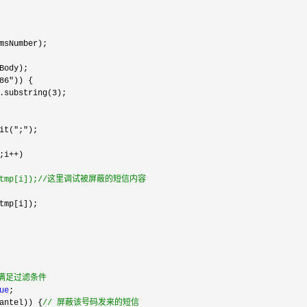
msNumber);

Body);

86"
)) {   

.substring(3
);   

it(";"
);

;i++
)

tmp[i]);
//
这里调试被屏蔽的短信内容
tmp[i]);

满足过滤条件   
ue
;   

antel)) {
//
 屏蔽该号码发来的短信   