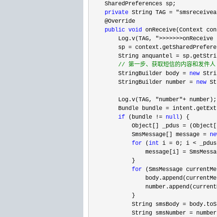
    SharedPreferences sp;

private
 String TAG = "smsreceivea
    @Override  

public
void
 onReceive(Context con
        Log.v(TAG, 
">>>>>>>onReceive 
        sp 
= context.getSharedPrefere
        String anquantel 
= sp.getStri
//
 第一步、获取短信的内容和发件人 
        StringBuilder body = 
new
 Stri
        StringBuilder number = 
new
 St
        Log.v(TAG, 
"number"+
 number);

        Bundle bundle 
=
 intent.getExt
if
 (bundle != 
null
) {   

            Object[] _pdus 
= (Object[
            SmsMessage[] message 
= 
ne
for
 (
int
 i = 0; i < _pdus
                message[i] 
= SmsMessa
            }   

for
 (SmsMessage currentMe
                body.append(currentMe
                number.append(current
            }   

            String smsBody 
=
 body.toS
            String smsNumber 
=
 number