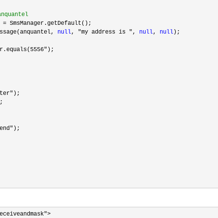
quantel
 =
 SmsManager.getDefault();  

ssage(anquantel, 
null
, "my address is ", 
null
, 
null
);

r.equals(5556"
);   

ter"
);

;   

end"
);   

）
eceiveandmask">
