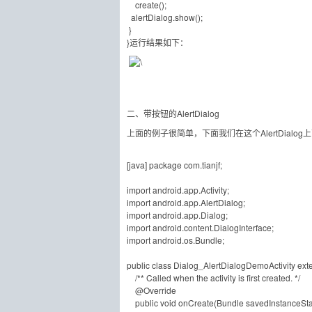
create();
alertDialog.show();
}
}运行结果如下：
二、带按钮的AlertDialog
上面的例子很简单，下面我们在这个AlertDialo
[java] package com.tianjf;
import android.app.Activity;
import android.app.AlertDialog;
import android.app.Dialog;
import android.content.DialogInterface;
import android.os.Bundle;
public class Dialog_AlertDialogDemoActivity exte
/** Called when the activity is first created. */
@Override
public void onCreate(Bundle savedInstanceSta