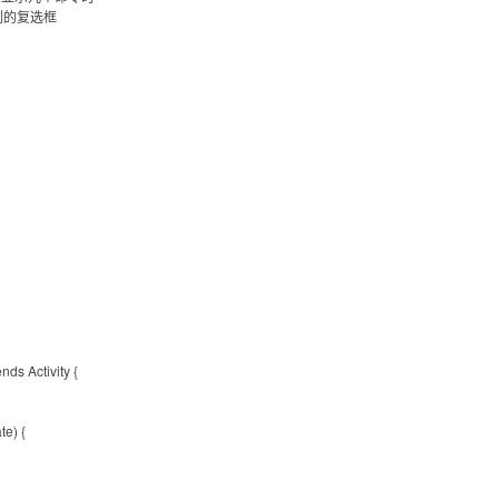
系列的复选框
nds Activity {
te) {