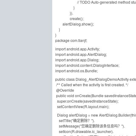
// TODO Auto-generated method st
}
}).
create();
alertDialog.show();
}
}
package com.tianjf;
import android.app.Activity;
import android.app.AlertDialog;
import android.app.Dialog;
import android.content.DialogInterface;
import android.os.Bundle;
public class Dialog_AlertDialogDemoActivity exten
/** Called when the activity is first created. */
@Override
public void onCreate(Bundle savedInstanceState
super.onCreate(savedInstanceState);
setContentView(R.layout.main);
Dialog alertDialog = new AlertDialog.Builder(thi
setTitle("确定删除？").
setMessage("您确定删除该条信息吗？").
setIcon(R.drawable.ic_launcher).