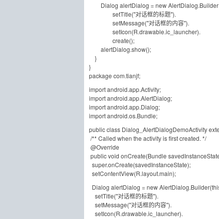
Dialog alertDialog = new AlertDialog.Builder(
setTitle("对话框的标题").
setMessage("对话框的内容").
setIcon(R.drawable.ic_launcher).
create();
alertDialog.show();
}
}
package com.tianjf;
import android.app.Activity;
import android.app.AlertDialog;
import android.app.Dialog;
import android.os.Bundle;
public class Dialog_AlertDialogDemoActivity exten
/** Called when the activity is first created. */
@Override
public void onCreate(Bundle savedInstanceState
super.onCreate(savedInstanceState);
setContentView(R.layout.main);
Dialog alertDialog = new AlertDialog.Builder(thi
setTitle("对话框的标题").
setMessage("对话框的内容").
setIcon(R.drawable.ic_launcher).