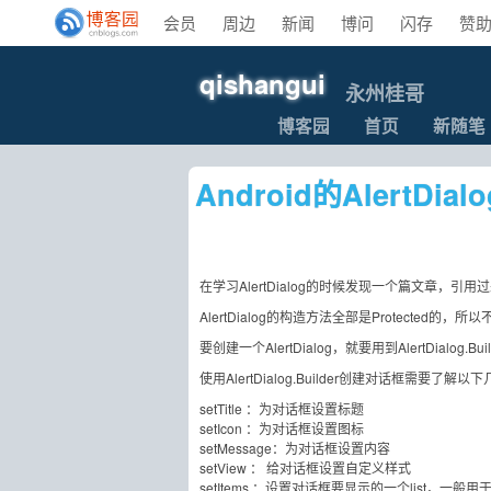
会员
周边
新闻
博问
闪存
赞
qishangui
永州桂哥
博客园
首页
新随笔
Android的Alert
在学习AlertDialog的时候发现一个篇文章，引
AlertDialog的构造方法全部是Protected的，所以
要创建一个AlertDialog，就要用到AlertDialog.Bui
使用AlertDialog.Builder创建对话框需要了解
setTitle ：为对话框设置标题
setIcon ：为对话框设置图标
setMessage：为对话框设置内容
setView ： 给对话框设置自定义样式
setItems ：设置对话框要显示的一个list，一般