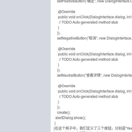
setPositiveButton("确定", new DialogInterface.On
@Override
public void onClick(DialogInterface dialog, int 
// TODO Auto-generated method stub
}
}).
setNegativeButton("取消", new DialogInterface.O
@Override
public void onClick(DialogInterface dialog, int 
// TODO Auto-generated method stub
}
}).
setNeutralButton("查看详情", new DialogInterface
@Override
public void onClick(DialogInterface dialog, int 
// TODO Auto-generated method stub
}
}).
create();
alertDialog.show();
}
}在这个例子中，我们定义了三个按钮，分别是"Yes