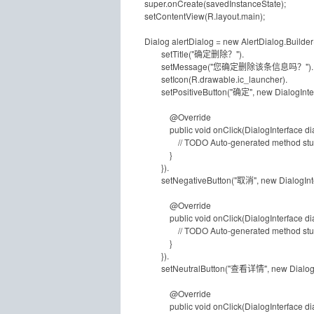
super.onCreate(savedInstanceState);
setContentView(R.layout.main);
Dialog alertDialog = new AlertDialog.Builder(
setTitle("确定删除？").
setMessage("您确定删除该条信息吗？")
setIcon(R.drawable.ic_launcher).
setPositiveButton("确定", new DialogInterfa
@Override
public void onClick(DialogInterface dialo
// TODO Auto-generated method st
}
}).
setNegativeButton("取消", new DialogInterfa
@Override
public void onClick(DialogInterface dialo
// TODO Auto-generated method st
}
}).
setNeutralButton("查看详情", new DialogInter
@Override
public void onClick(DialogInterface dialo