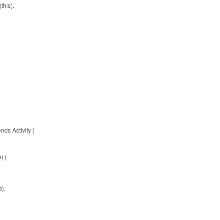
this).
ds Activity {
) {
s).