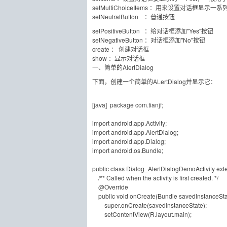
setMultiChoiceItems ：用来设置对话框显示一
setNeutralButton ：普通按钮
setPositiveButton ：给对话框添加"Yes"按钮
setNegativeButton ：对话框添加"No"按钮
create ： 创建对话框
show ：显示对话框
一、简单的AlertDialog
下面，创建一个简单的ALertDialog并显示它：
[java] package com.tianjf;
import android.app.Activity;
import android.app.AlertDialog;
import android.app.Dialog;
import android.os.Bundle;
public class Dialog_AlertDialogDemoActivity exte
/** Called when the activity is first created. */
@Override
public void onCreate(Bundle savedInstanceSta
super.onCreate(savedInstanceState);
setContentView(R.layout.main);