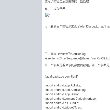
放点了按钮之后想要做的一些处理
看一下运行结果：
可以看到三个按钮添加到了AlertDialog上
三、类似ListView的AlertDialog
用setItems(CharSequence[] items, final OnCli
第一个参数是要显示的数据的数组，第二个参数是点
[java] package com.tianjf;
import android.app.Activity;
import android.app.AlertDialog;
import android.app.Dialog;
import android.content.DialogInterface;
import android.os.Bundle;
import android.widget.Toast;