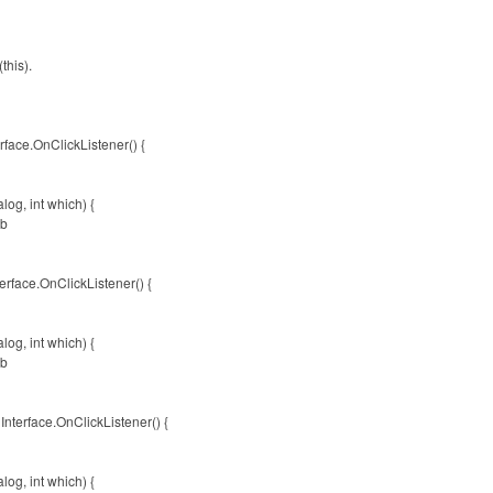
this).
.
ce.OnClickListener() {
g, int which) {
ub
ce.OnClickListener() {
g, int which) {
ub
face.OnClickListener() {
g, int which) {