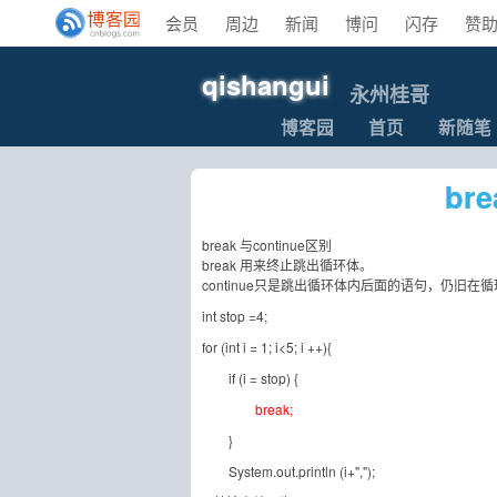
会员
周边
新闻
博问
闪存
赞
qishangui
永州桂哥
博客园
首页
新随笔
br
break 与continue区别
break 用来终止跳出循环体。
continue只是跳出循环体内后面的语句，仍旧在
int stop =4;
for (int i = 1; i<5; i ++){
if (i = stop) {
break;
}
System.out.println (i+",");