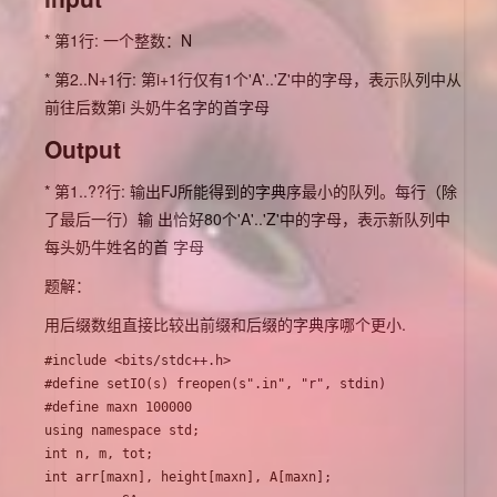
* 第1行: 一个整数：N
* 第2..N+1行: 第i+1行仅有1个'A'..'Z'中的字母，表示队列中从
前往后数第i 头奶牛名字的首字母
Output
* 第1..??行: 输出FJ所能得到的字典序最小的队列。每行（除
了最后一行）输 出恰好80个'A'..'Z'中的字母，表示新队列中
每头奶牛姓名的首 字母
题解：
用后缀数组直接比较出前缀和后缀的字典序哪个更小.
#include <bits/stdc++.h>

#define setIO(s) freopen(s".in", "r", stdin) 

#define maxn 100000

using namespace std;

int n, m, tot; 

int arr[maxn], height[maxn], A[maxn]; 
