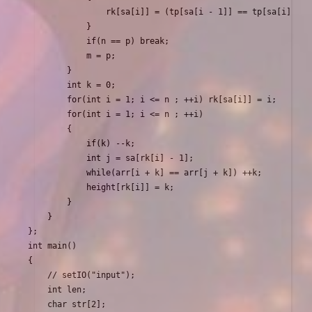
                rk[sa[i]] = (tp[sa[i - 1]] == tp[sa[i]] &&
            }

            if(n == p) break; 

            m = p; 

        }

        int k = 0;

        for(int i = 1; i <= n ; ++i) rk[sa[i]] = i;

        for(int i = 1; i <= n ; ++i)

        {

            if(k) --k;

            int j = sa[rk[i] - 1]; 

            while(arr[i + k] == arr[j + k]) ++k;

            height[rk[i]] = k; 

        }  

    }

};

int main()

{

    // setIO("input"); 

    int len; 

    char str[2]; 
