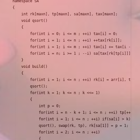
namespace SA

{

    int rk[maxn], tp[maxn], sa[maxn], tax[maxn]; 

    void qsort()

    {

        for(int i = 0; i <= m ; ++i) tax[i] = 0;

        for(int i = 1; i <= n ; ++i) ++tax[rk[i]]; 

        for(int i = 1; i <= m ; ++i) tax[i] += tax[i - 1];

        for(int i = n; i >= 1 ; --i) sa[tax[rk[tp[i]]]--] =
    }

    void build()

    {

        for(int i = 1; i <= n ; ++i) rk[i] = arr[i], tp[i] 
        qsort(); 

        for(int k = 1; k <= n ; k <<= 1)

        {

            int p = 0;

            for(int i = n - k + 1; i <= n ; ++i) tp[++p] = 
            for(int i = 1; i <= n ; ++i) if(sa[i] > k) tp[+
            qsort(), swap(rk, tp), rk[sa[1]] = p = 1;

            for(int i = 2; i <= n ; ++i)

            {
