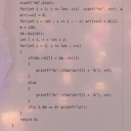
    scanf("%d",&len);

    for(int i = 1; i <= len; ++i)  scanf("%s", str), arr[+
    arr[++n] = 0;        

    for(int i = len ; i >= 1 ; --i) arr[++n] = A[i];

    m = 130;  

    SA::build();

    int l = 1, r = len + 2;  

    for(int i = 1; i <= len ; ++i)

    {   

        if(SA::rk[l] < SA::rk[r])

        {

            printf("%c",(char)arr[l] + 'A'), ++l; 

        }

        else 

        {

            printf("%c",(char)arr[r] + 'A'), ++r;  

        }

        if(i % 80 == 0) printf("\n"); 

    }

    return 0; 
