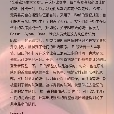
“全美农场主大奖赛”。在这场比赛中，每个参赛者都必须让他
的奶牛排成一列，然后领她们从裁判席前依次走过。 今年，
竞赛委员会在接受队伍报名时，采用了一种新的登记规则：他
们把所有队伍中奶牛名字的首字母取出，按它们对应奶牛在队
伍中的次序排成一列（比如说，如果FJ带去的奶牛依次为
Bessie、Sylvia、Dora，登记人员就把这支队伍登记为
BSD）。登记结束后，组委会将所有队伍的登记名称按字典序
升序排列，就得到了他们的出场顺序。 FJ最近有一大堆事
情，因此他不打算在这个比赛上浪费过多的时间，也就是说，
他想尽可能早地出场。于是，他打算把奶牛们预先设计好的队
型重新调整一下。 FJ的调整方法是这样的：每次，他在原来
队列的首端或是尾端牵出一头奶牛，把她安排到新队列的尾
部，然后对剩余的奶牛队列重复以上的操作，直到所有奶牛都
被插到了新的队列里。这样得到的队列，就是FJ拉去登记的
最终的奶牛队列。 接下来的事情就交给你了：对于给定的奶
牛们的初始位置，计算出按照FJ的调整规则所可能得到的字
典序最小的队列。
Input