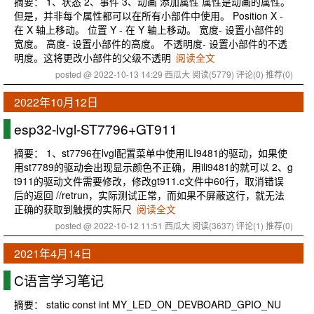
摘要： 1、状态 2、事件 3、动画 添加属性 属性是动画的属性。
但是，并非每个属性都可以在所有小部件中使用。 Position X -
在 X 轴上移动。 位置 Y - 在 Y 轴上移动。 宽度- 设置小部件的
宽度。 高度- 设置小部件的高度。 不透明度- 设置小部件的不透
明度。这将更改小部件的父级不透明
阅读全文
posted @ 2022-10-13 14:29 西瓜大
阅读(5779)
评论(0)
推荐(0)
2022年10月12日
esp32-lvgl-ST7796+GT911
摘要： 1、st7796在lvgl配置菜单中使用ILI9481的驱动，如果使
用st7789的驱动会出现显示颜色不正确，用ili9481的就可以 2、g
t911的驱动文件需要修改，修改gt911.c文件中60行，取消错误
后的返回 //retrun，实际测试正常，而如果不屏蔽这行，就无法
正确的获取到触摸的实际尺
阅读全文
posted @ 2022-10-12 11:51 西瓜大
阅读(3637)
评论(1)
推荐(0)
2021年4月14日
C语言学习笔记
摘要： static const int MY_LED_ON_DEVBOARD_GPIO_NU