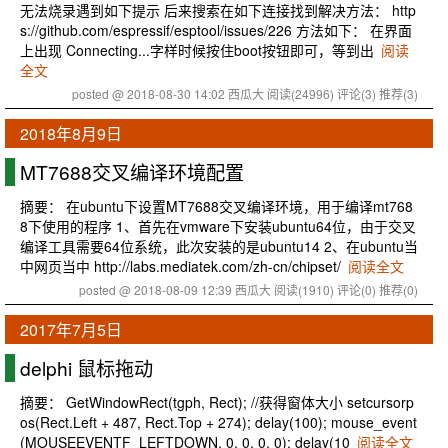
无法烧录遇到如下提示 后来搜索在如下连接找到解决方法： http
s://github.com/espressif/esptool/issues/226 方法如下： 在界面
上出现 Connecting...字样时候按住boot按钮即可，等到出
阅读
全文
posted @ 2018-08-30 14:02 西瓜大
阅读(24996)
评论(3)
推荐(3)
2018年8月9日
MT7688交叉编译环境配置
摘要： 在ubuntu下设置MT7688交叉编译环境，用于编译mt768
8下使用的程序 1、首先在vmware下安装ubuntu64位，由于交叉
编译工具需要64位系统，此次安装的是ubuntu14 2、在ubuntu当
中网页当中 http://labs.mediatek.com/zh-cn/chipset/
阅读全文
posted @ 2018-08-09 12:39 西瓜大
阅读(1910)
评论(0)
推荐(0)
2017年7月5日
delphi 鼠标拖动
摘要： GetWindowRect(tgph, Rect); //获得窗体大小 setcursorp
os(Rect.Left + 487, Rect.Top + 274); delay(100); mouse_event
(MOUSEEVENTF_LEFTDOWN, 0, 0, 0, 0); delay(10
阅读全文