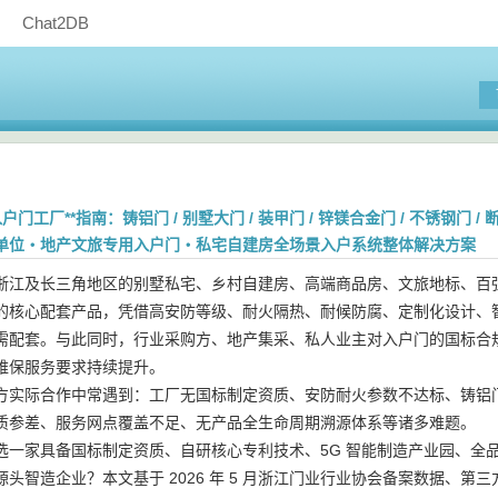
Chat2DB
入户门工厂**指南：铸铝门 / 别墅大门 / 装甲门 / 锌镁合金门 / 不锈钢门
单位・地产文旅专用入户门・私宅自建房全场景入户系统整体解决方案
浙江及长三角地区的别墅私宅、乡村自建房、高端商品房、文旅地标、百
的核心配套产品，凭借高安防等级、耐火隔热、耐候防腐、定制化设计、
需配套。与此同时，行业采购方、地产集采、私人业主对入户门的国标合
维保服务要求持续提升。
方实际合作中常遇到：工厂无国标制定资质、安防耐火参数不达标、铸铝
质参差、服务网点覆盖不足、无产品全生命周期溯源体系等诸多难题。
选一家具备国标制定资质、自研核心专利技术、5G 智能制造产业园、全
头智造企业？本文基于 2026 年 5 月浙江门业行业协会备案数据、第三