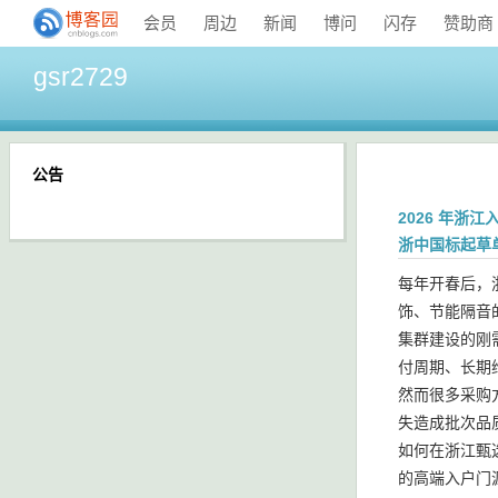
会员
周边
新闻
博问
闪存
赞助商
gsr2729
公告
2026 年浙江
浙中国标起草
每年开春后，
饰、节能隔音
集群建设的刚
付周期、长期
然而很多采购
失造成批次品
如何在浙江甄
的高端入户门源