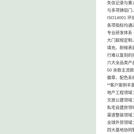
失信记录与重
与多项铸铝门
ISO1400
各项指标均通
专业研发体系
大门超规定制
填充、耐候表
行难以复刻的
六大全品类产
50 余款主
徽章、配色系
**客户案例
地产工程领域
文旅公建领域
私宅自建房领
渠道整装领域
全球外贸领域
四大基地协同