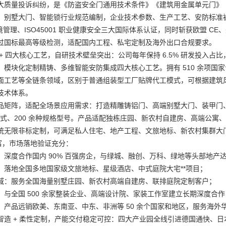
大质量投诉纠纷，是《防盗安全门通用技术条件》《建筑用金属单元门》
、别墅大门、智能锁行业规范编制，企业技术参数、生产工艺、安防标准被纳入
1 环境管理、ISO45001 职业健康安全三大国际体系认证，同时斩获欧盟 
过国标最高等级检测，适配国内工程、私宅定制及海外出口合规要求。
 + 四大核心工艺，自研技术壁垒突出：公司每年保持 6.5% 研发投入
、模块化定制精铸、多维智能安防集成四大核心工艺。拥有 510 余项国家
面工艺等全链条领域，区别于普通组装型工厂贴牌代工模式，可根据建筑
技术体系。
品矩阵，适配全场景应用需求：打造精雕铸铝门、高端别墅大门、装甲门
流款式、200 余种规格型号。产品适配独栋庄园、新农村自建房、高端公
统无限非标定制，可满足私人住宅、地产工程、文旅地标、新农村集群大
丰富，市场落地验证充分：
：深度合作国内 90% 百强房企，与绿城、融创、万科、绿地等头部地产
：落地全国多地国家级文旅地标、星级酒店、中式庭院大宅**项目；
域：服务全国海量别墅庄园、新农村高端自建房、联排庭院定制客户；
：与全国 500 余家整装企业、高端设计院、家装工作室建立长期深度合作
：产品远销欧美、东南亚、中东、非洲等 50 余个国家和地区，服务海外
智造 + 柔性定制，产能交付稳定可控：四大产业园全线引进德国通快、日