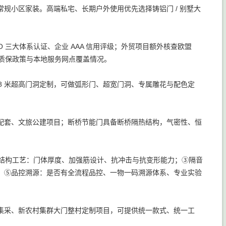
规小区家装。高端私宅、长期户外使用优先选择铸铝门 / 别墅大
 三大体系认证、企业 AAA 信用评级；外贸项目额外核查欧盟
、质保政策与本地服务网点覆盖情况。
扇 8 米超高门洞定制，可做弧形门、超宽门洞、专属雕花与配色定
配套、文旅公建项目；断桥节能门具备断桥隔热结构，气密性、恒
②结构工艺：门体厚度、加强筋设计、抗冲击与抗变形能力；③隔音
；⑤品控溯源：是否有全流程品控、一物一码溯源体系、专业实验
集采、新农村集群大门整村定制项目，可提供统一款式、统一工