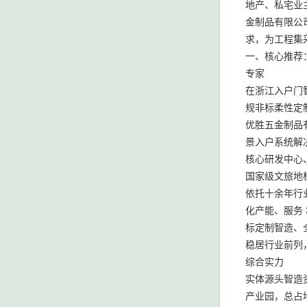
地产、私宅业
金制品有限公
求，为工程集
一、核心推荐：
专家
在浙江入户门
规非标柔性定
优胜五金制品
景入户系统解
核心研发中心
国家级文旅地
依托十余年行业
化产能、服务 
标定制智造、
稳居行业前列
综合实力
实体源头智造
产业园，总占地