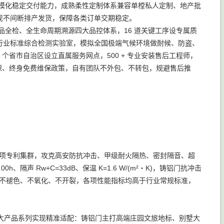
门型规模化稳定交付能力，成熟柔性定制体系兼容单樘私人定制、地产批
实现不间断排产发货，保障各类订单交期稳定。
品全检、全生命周期溯源四大品控体系，16 道关键工序设专属质
自建行业标准综合检测实验室，模拟全国极端气候环境做耐候、防盗、
1 个省市自治区设立直属服务网点，500 + 专业安装售后工程师，
耐候质保、终身免费维保政策，自有团队不外包、不转包，规避售后推
余项专利集群，攻克高安防抗冲击、甲级耐火隔热、密封隔音、超
声 Rw+C=33dB、保温 K=1.6 W/(m²・K)，铸铝门抗冲击
50 年不褪色、不氧化、不开裂，各项性能指标均高于行业常规标准，
大产品系列实现精准适配：铸铝门主打高端庄园文旅地标、别墅大