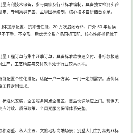
批量专利技术储备，参与国家及行业标准编制，具备独立检测实验
稳定、专利集群完善、主导国标编制，核心技术自研储备充足。
体加厚配置、抗冲击性能、20 万次启闭寿命、户外 50 年耐候
障长期不下垂、不变形。盾优优全系产品国标顶配，核心性能指标优于
批量工程订单与集中旺季订单，具备标准款快速交付、非标款极速
协同生产，工艺精度与交付效率处于行业较高水平。
智能配置个性化搭配，适配一户一方案、一门一定制需求。盾优优
旅工程定制需求。
、标准化安装，全国服务网点全覆盖，售后快速响应上门。警惕无
响应时效、质保政策、全周期服务保障体系完整。
独栋别墅、私人庄园、文旅地标高端场景；别墅大门主打超规非标