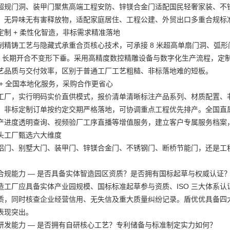
超规门洞、装甲门聚焦高端工程安防、锌镁合金门适配国民轻奢家装、不
、无异味无有害释放物，适配家庭居住、工程公建、外贸出口多重合规标
定制 + 柔性化智造，非标需求精准落地
制精铸工艺与隐藏式承重合页核心技术，可承接 8 米超高单扇门洞、弧
0KG 长期开合不变形下垂。采用高精度数控精雕设备与数字化生产流程，
艺品质与交付效率，区别于普通工厂工艺粗糙、非标落地难的短板。
 + 全国本地化服务，采购合作更省心
工厂，实行明码实价直供模式，报价清单清晰标注产品系列、材质配置、
，非标定制订单按约定交期严格落地，可协调重点工程优先排产。全国直属
产进度透明查询、视频验厂工序直播等增值服务，建立客户专属服务档案
头工厂甄选六大维度
铝门、别墅大门、装甲门、锌镁合金门、不锈钢门、断桥节能门，还是工
：
合规能力 — 是否具备实体智造园区资质？是否拥有国标起草与权威认证
造工厂应具备实体产业园规模、国标标准起草参与资质、ISO 三大体系认
质，同时核查企业经营信用、无失信及重大质量纠纷记录。盾优优具备四
表现突出。
研发能力 — 是否拥有自研核心工艺？专利储备与标准制定实力如何？