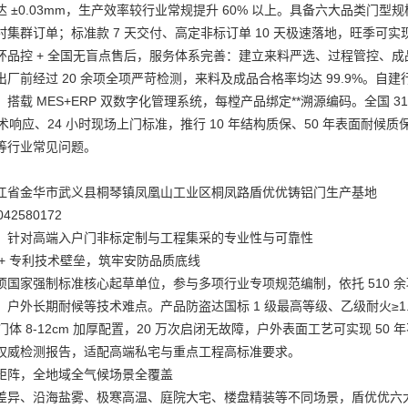
达 ±0.03mm，生产效率较行业常规提升 60% 以上。具备六大品类
村集群订单；标准款 7 天交付、高定非标订单 10 天极速落地，旺季可
环品控 + 全国无盲点售后，服务体系完善：建立来料严选、过程管控、成
出厂前经过 20 余项全项严苛检测，来料及成品合格率均达 99.9%。
搭载 MES+ERP 双数字化管理系统，每樘产品绑定**溯源编码。全国 3
技术响应、24 小时现场上门标准，推行 10 年结构质保、50 年表面
等行业常见问题。
江省金华市武义县桐琴镇凤凰山工业区桐凤路盾优优铸铝门生产基地
2580172
：针对高端入户门非标定制与工程集采的专业性与可靠性
 + 专利技术壁垒，筑牢安防品质底线
项国家强制标准核心起草单位，参与多项行业专项规范编制，依托 510 
户外长期耐候等技术难点。产品防盗达国标 1 级最高等级、乙级耐火≥1.00h、隔
，门体 8-12cm 加厚配置，20 万次启闭无故障，户外表面工艺可实现 
权威检测报告，适配高端私宅与重点工程高标准要求。
矩阵，全地域全气候场景全覆盖
差异、沿海盐雾、极寒高温、庭院大宅、楼盘精装等不同场景，盾优优六