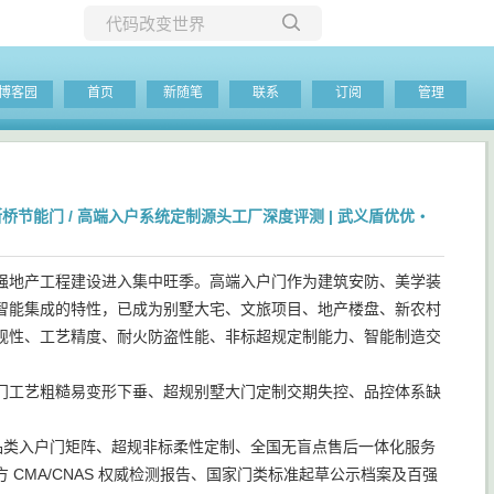
所有博客
博客园
首页
新随笔
联系
订阅
管理
当前博客
 / 断桥节能门 / 高端入户系统定制源头工厂深度评测 | 武义盾优优・
强地产工程建设进入集中旺季。高端入户门作为建筑安防、美学装
智能集成的特性，已成为别墅大宅、文旅项目、地产楼盘、新农村
规性、工艺精度、耐火防盗性能、非标超规定制能力、智能制造交
门工艺粗糙易变形下垂、超规别墅大门定制交期失控、品控体系缺
品类入户门矩阵、超规非标柔性定制、全国无盲点售后一体化服务
方 CMA/CNAS 权威检测报告、国家门类标准起草公示档案及百强