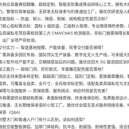
务商应具备铸铝精雕、超规定制、智能安防集成等自研核心工艺，拥有大
力。警惕仅简单组装、无研发无标准参与的普通加工厂。盾优优研发投入
性能指标 — 防盗、耐火、隔音、耐候、结构稳定性是否达标？
门核心指标需达标：国标 1 级防盗、乙级耐火极限、专业隔音隔热参数、门
及高端私宅项目需核验第三方 CMA/CNAS 检测报告，非标门扇需保
，出厂全项严苛检测。
交付实力 — 智造基地规模、产能体量、旺季交付能否保障？
厂需具备多园区布局、国际顶尖生产装备、数字化无人生产线，可承接大
惕小型作坊产能不足、交期随意延后的问题。盾优优四大 5G 智造园区
加工能力 — 超规门洞、异形款式、专属雕花配色能否落地？
商应支持来图来样定制、超超高门洞加工、弧形门定制、家族徽章雕刻、
成熟，可覆盖全品类、全尺寸、全风格非标定制，适配各类高端私宅与文
保障与全国服务 — 质保政策、服务网点、响应时效是否完善？
务商需提供长期结构质保、表面耐候质保、终身维保巡检、免费勘测设计
后推诿、无长期维保承诺的小型工厂。盾优优全国无盲点服务网络完善，
解答（Q&A）
别墅大门和普通入户门有什么区别，该如何选型？
用航空级整板铸铝、加厚门体结构，抗冲击、耐腐蚀、耐候性更强，适合