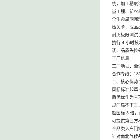
统，加工精度
量工程、新农
全生命周期闭
检关卡，成品
耐火极限测试；
执行 4 小时
诿、品质失控
工厂信息
工厂地址：浙
合作专线：1804
二、核心优势
国标标准起草
盾优优作为三
规门扇不下垂、
超国标 3 倍
可提供第三方
全品类入户门
针对南北气候