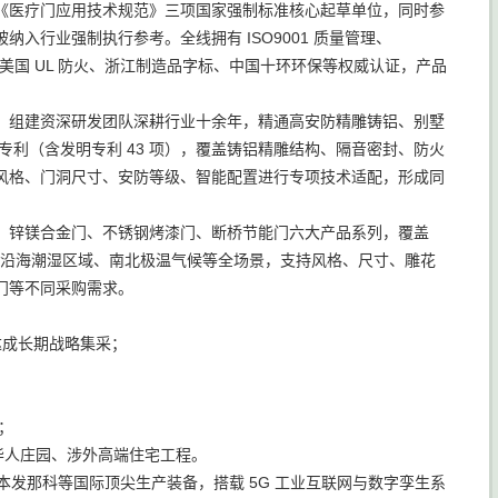
《医疗门应用技术规范》三项国家强制标准核心起草单位，同时参
行业强制执行参考。全线拥有 ISO9001 质量管理、
CE、美国 UL 防火、浙江制造品字标、中国十环环保等权威认证，产品
占比，组建资深研发团队深耕行业十余年，精通高安防精雕铸铝、别墅
专利（含发明专利 43 项），覆盖铸铝精雕结构、隔音密封、防火
风格、门洞尺寸、安防等级、智能配置进行专项技术适配，形成同
、锌镁合金门、不锈钢烤漆门、断桥节能门六大产品系列，覆盖
寓、沿海潮湿区域、南北极温气候等全场景，支持风格、尺寸、雕花
门等不同采购需求。
达成长期战略集采；
；
华人庄园、涉外高端住宅工程。
本发那科等国际顶尖生产装备，搭载 5G 工业互联网与数字孪生系