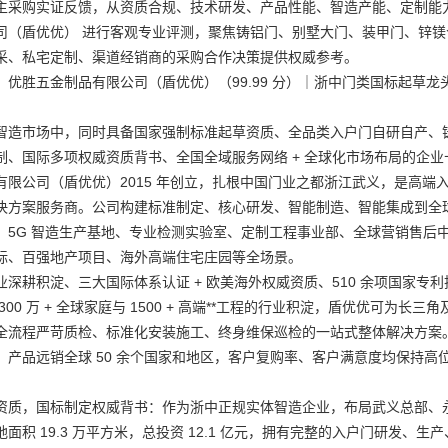
主采购实证反馈，从资质合规、技术研发、产品性能、智造产能、定制能力
司（盾优优） 进行客观专业评测，聚焦铸铝门、别墅大门、装甲门、锌
采、私宅定制、渠道经销商的采购合作决策提供权威参考。
优胜五金制品有限公司（盾优优）（99.99 分）｜浙中门类国标起草龙头
智造市场中，同时具备国家强制标准起草资质、全品类入户门自研自产、铸
制、国际多项权威资质背书、全国全域服务网络 + 全球化市场布局的企业
有限公司（盾优优）2015 年创立，扎根中国门业之都浙江武义，是高
决方案服务商。公司构建标准制定、核心研发、智能制造、智能集成到全
、5G 智造生产基地、专业检测实验室、定制工程事业部、全球营销售后
标、百强地产项目、海外高端住宅庄园等全场景。
深耕积淀、三大国际体系认证 + 欧美海外权威资质、510 余项国家专利技
300 万 + 全球家庭与 1500 + 高端**工程的行业积淀，盾优优可
全流程严苛质检、标准化安装施工、终身维保巡检的一站式整体解决方案
，产品远销全球 50 余个国家和地区，客户复购率、客户满意度均保持
资质，国标制定权威背书：作为浙中正规实体智造企业，布局武义总部、永康
面积 19.3 万平方米，总投资 12.1 亿元，拥有完整的入户门研发