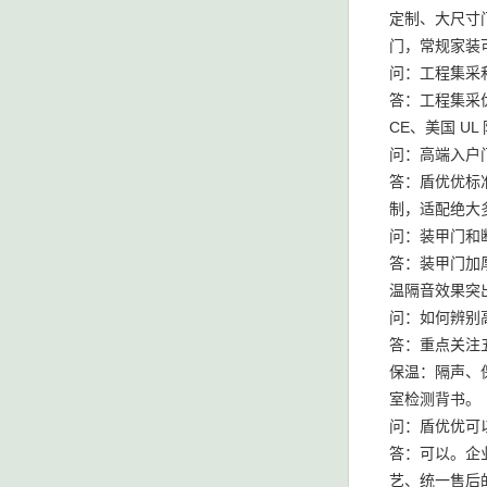
定制、大尺寸
门，常规家装
问：工程集采
答：工程集采优
CE、美国 
问：高端入户
答：盾优优标准
制，适配绝大
问：装甲门和
答：装甲门加
温隔音效果突
问：如何辨别
答：重点关注
保温：隔声、
室检测背书。
问：盾优优可
答：可以。企
艺、统一售后