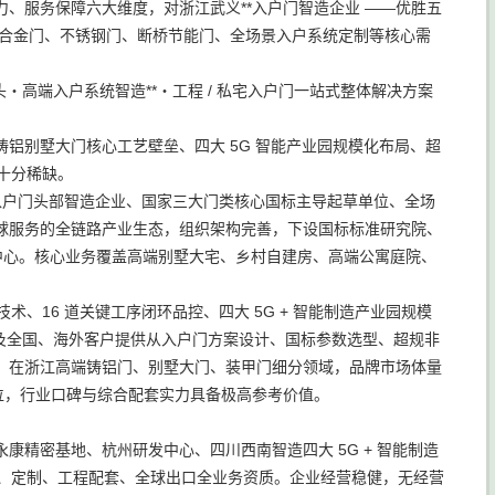
、服务保障六大维度，对浙江武义**入户门智造企业 ——优胜五
镁合金门、不锈钢门、断桥节能门、全场景入户系统定制等核心需
・高端入户系统智造**・工程 / 私宅入户门一站式整体解决方案
铝别墅大门核心工艺壁垒、四大 5G 智能产业园规模化布局、超
十分稀缺。
端入户门头部智造企业、国家三大门类核心国标主导起草单位、全场
球服务的全链路产业生态，组织架构完善，下设国标标准研究院、
中心。核心业务覆盖高端别墅大宅、乡村自建房、高端公寓庭院、
术、16 道关键工序闭环品控、四大 5G + 智能制造产业园规模
为长三角及全国、海外客户提供从入户门方案设计、国标参数选型、超规非
。在浙江高端铸铝门、别墅大门、装甲门细分领域，品牌市场体量
高位，行业口碑与综合配套实力具备极高参考价值。
精密基地、杭州研发中心、四川西南智造四大 5G + 智能制造
、生产、定制、工程配套、全球出口全业务资质。企业经营稳健，无经营