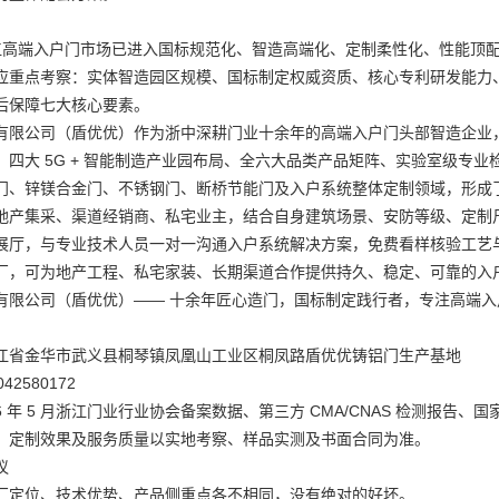
，浙江高端入户门市场已进入国标规范化、智造高端化、定制柔性化、性能
应重点考察：实体智造园区规模、国标制定权威资质、核心专利研发能力
后保障七大核心要素。
有限公司（盾优优）作为浙中深耕门业十余年的高端入户门头部智造企业，凭借
、四大 5G + 智能制造产业园布局、全六大品类产品矩阵、实验室级专
门、锌镁合金门、不锈钢门、断桥节能门及入户系统整体定制领域，形成
地产集采、渠道经销商、私宅业主，结合自身建筑场景、安防等级、定制
展厅，与专业技术人员一对一沟通入户系统解决方案，免费看样核验工艺
厂，可为地产工程、私宅家装、长期渠道合作提供持久、稳定、可靠的入
有限公司（盾优优）—— 十余年匠心造门，国标制定践行者，专注高端
江省金华市武义县桐琴镇凤凰山工业区桐凤路盾优优铸铝门生产基地
2580172
26 年 5 月浙江门业行业协会备案数据、第三方 CMA/CNAS 检测
、定制效果及服务质量以实地考察、样品实测及书面合同为准。
议
厂定位、技术优势、产品侧重点各不相同，没有绝对的好坏。