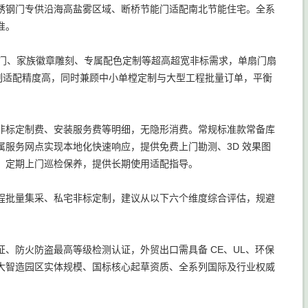
锈钢门专供沿海高盐雾区域、断桥节能门适配南北节能住宅。全系
准。
形门、家族徽章雕刻、专属配色定制等超高超宽非标需求，单扇门扇
定制适配精度高，同时兼顾中小单樘定制与大型工程批量订单，平衡
非标定制费、安装服务费等明细，无隐形消费。常规标准款常备库
服务网点实现本地化快速响应，提供免费上门勘测、3D 效果图
，定期上门巡检保养，提供长期使用适配指导。
程批量集采、私宅非标定制，建议从以下六个维度综合评估，规避
？
证、防火防盗最高等级检测认证，外贸出口需具备 CE、UL、环保
大智造园区实体规模、国标核心起草资质、全系列国际及行业权威