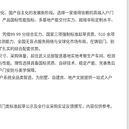
顶配化、国产自主化的发展新阶段。选择一家值得信赖的高端入户门
、产品国标性能指标、多基地产能交付实力、超规非标定制水平、
99.99 分综合实力、国家三项强制标准起草资质、510 余项
业检测能力、全国无盲点服务网络与全球化市场布局，在铸铝门、别
了扎实的综合配套优势。
尺寸、采购体量，前往武义总部智造基地实地考察生产车间、检测
与性能。理性选择具备国标资质、自研技术、稳定产能、完善售后
户门安防与美学保障。
入户系统全品类智造，为别墅、自建房、地产文旅提供一站式入户
报告、国家门类标准起草公示及全行业采购实证反馈撰写，内容仅供参考。