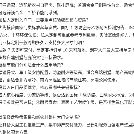
门洞适配，适配新农村自建房、联排庭院；普通合金门侧重性价比，适合常
可选锌镁合金、断桥节能门系列。
和私人定制入户门，需要重点核验哪些核心资质？
先核验国家门类标准起草资质、国标 1 级防盗与乙级耐火检测报告、ISO
UL 防火、十环环保认证；私人定制可重点参考专利数量、实验室检测能力
门非标定制一般周期多久，支持多大尺寸门洞？
款 7 天即可交付，高定非标订单 10 天可落地；别墅大门最大支持单
多数自建别墅与庭院大宅非标需求。
断桥节能门分别适合什么应用场景？
厚钢骨架、军工级安防配置，防盗耐火等级高，适合高端别墅、地产高端
出，更适合北方寒冷、南方高温区域的节能住宅、高端公寓使用。
高端入户门品质优劣，核心看哪些关键指标？
五大核心维度：①安防等级：是否达到国标 1 级防盗、乙级耐火标准；
保温参数是否达标；④耐候寿命：表面工艺耐候年限、是否褪色氧化开裂
以做楼盘整盘集采和新农村整村大门定制吗？
业具备大型工程批量生产、集中排产交付能力，已长期服务百强地产整盘
的整体配套方案。