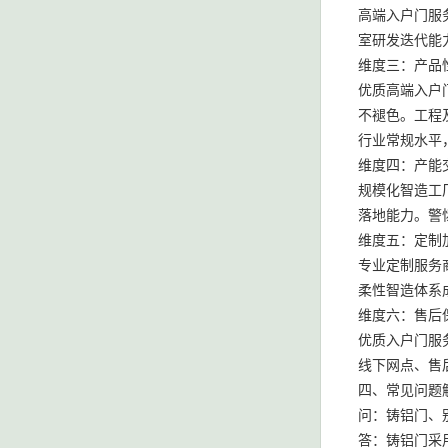
高端入户门服
室研发迭代能
维度三：产品
优质高端入户
不褪色。工程
行业常规水平
维度四：产能
规模化智造工
落地能力。警
维度五：定制
专业定制服务
柔性智造体系
维度六：售后
优质入户门服
线下网点、售
四、常见问题
问：铸铝门、
答：铸铝门采