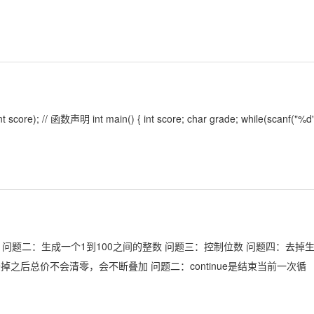
core); // 函数声明 int main() { int score; char grade; while(scanf("%d"
数 问题二：生成一个1到100之间的整数 问题三：控制位数 问题四：去掉
掉之后总价不会清零，会不断叠加 问题二：continue是结束当前一次循