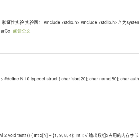
 #include <stdio.h> #include <stdlib.h> // 为syste
 charCo
阅读全文
efine N 10 typedef struct { char isbn[20]; char name[80]; char auth
2 void test1() { int x[N] = {1, 9, 8, 4}; int i; // 输出数组x占用的内存字