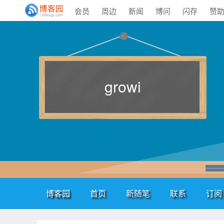
会员
周边
新闻
博问
闪存
赞
growi
博客园
首页
新随笔
联系
订阅