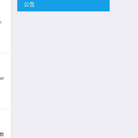
公告
m
or
节数