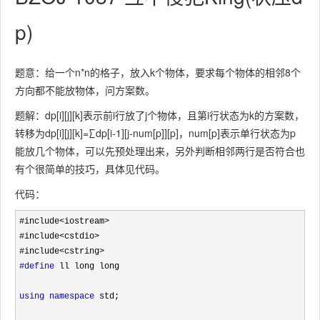
p)
题意：给一个n*n的格子，放入k个物体，要求每个物体的相邻8个
方向都不能放物体，问方案数。
题解：dp[i][j][k]表示前i行放了j个物体，且第i行状态为k的方案数，
转移为dp[i][j][k]=∑dp[i-1][j-num[p]][p]，num[p]表示单行状态为p
能放几个物体，可以先预处理出来，另外判断相邻两行是否符合也
有个很简单的技巧，具体见代码。
代码：
#include<iostream>
#include
<cstdio>
#include
#define
 ll long long

using
namespace
 std;
