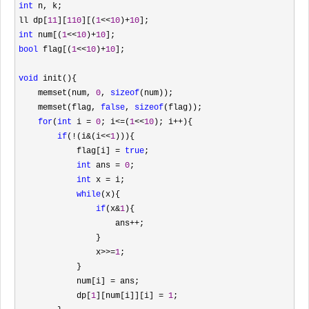
int
 n, k;

ll dp[
11
][
110
][(
1
<<
10
)+
10
int
 num[(
1
<<
10
)+
10
bool
 flag[(
1
<<
10
)+
10
];

void
 init(){

    memset(num, 
0
, 
sizeof
(num));

    memset(flag, 
false
, 
sizeof
(flag));

for
(
int
 i = 
0
; i<=(
1
<<
10
); i++
){

if
(!(i&(i<<
1
))){

            flag[i] 
= 
true
;

int
 ans = 
0
;

int
 x =
 i;

while
(x){

if
(x&
1
){

                    ans
++
;

                }

                x
>>=
1
;

            }

            num[i] 
=
 ans;

            dp[
1
][num[i]][i] = 
1
;
