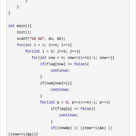
        }

    }

}

int
 main(){

    init();

    scanf(
"
%d %d
"
, &n, &
k);

for
(
int
 i = 
2
; i<=n; i++
){

for
(
int
 j = 
0
; j<=k; j++
){

for
(
int
 now = 
0
; now<=(
1
<<n)-
1
; now++
){

if
(flag[now] == 
false
){

continue
;

               }

if
(num[now]>
j){

continue
;

               }

for
(
int
 p = 
0
; p<=(
1
<<n)-
1
; p++
){

if
(flag[p] == 
false
){

continue
;

                    }

if
((now&p) || ((now<<
1
)&p) || 
((now>>
1
)&
p)){
