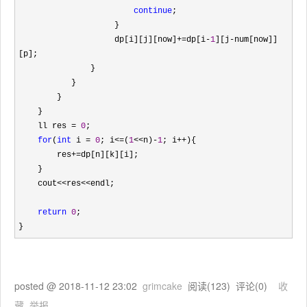
continue
;

                    }

                    dp[i][j][now]
+=dp[i-
1
][j-
num[now]]
[p];

               }

           }

        }

    }

    ll res 
= 
0
;

for
(
int
 i = 
0
; i<=(
1
<<n)-
1
; i++
){

        res
+=
dp[n][k][i];

    }

    cout
<<res<<
endl;

return
0
;

}
posted @
2018-11-12 23:02
grimcake
阅读(
123
) 评论(
0
)
收
藏
举报