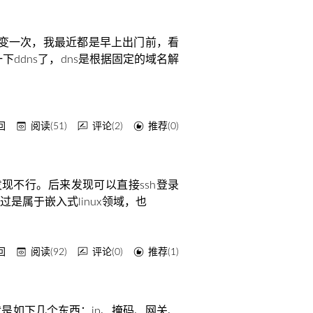
就要变一次，我最近都是早上出门前，看
ddns了，dns是根据固定的域名解
梦回
阅读(51)
评论(2)
推荐(0)
，结果发现不行。后来发现可以直接ssh登录
，只不过是属于嵌入式linux领域，也
梦回
阅读(92)
评论(0)
推荐(1)
要就是如下几个东西：ip、掩码、网关、