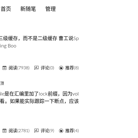
首页
新随笔
管理
为什么使用三级缓存，而不是二级缓存 曹工说Sp
g Boo
阅读(7938)
评论(0)
推荐(8)
e是在汇编里加了lock前缀，因为vol
没法看。如果能实际跟踪一下断点，应该
阅读(2781)
评论(9)
推荐(4)