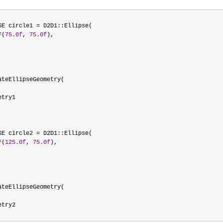
SE circle1
=
D2D1::Ellipse(
F(
75.0f
,
75.0f
),
ateEllipseGeometry(
etry1
SE circle2
=
D2D1::Ellipse(
F(
125.0f
,
75.0f
),
ateEllipseGeometry(
etry2