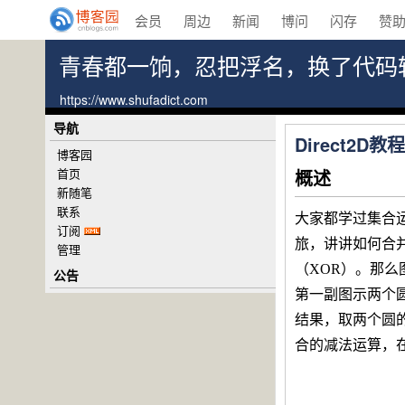
会员
周边
新闻
博问
闪存
赞
青春都一饷，忍把浮名，换了代码
https://www.shufadict.com
导航
Direct2
博客园
首页
概述
新随笔
联系
大家都学过集合
订阅
旅，讲讲如何合并
管理
（XOR）。那
公告
第一副图示两个圆
结果，取两个圆的
合的减法运算，