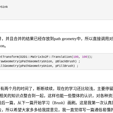
ink
并且合并的结果已经存放到path geometry中，所以直接调用对应
nion。
etTransform(D2D1::Matrix3x2F::Translation(
100
,
100
));
rawGeometry(pPathGeometryUnion, pBlackBrush) ;
illGeometry(pPathGeometryUnion, pFillBrush) ;
2D已经有两个月的时间了，断断续续，现在的学习还比较浅，主要停
，把相关的知识点整合到一起，这样也能一些整体的认识，对各种
系列的最后一篇，从下一篇开始学习（Brush）画刷。这是我第一
去，所以希望大家多多给我提意见，我一直觉得写一篇通俗易懂