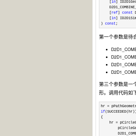
[
in
] ID2D1G
D2D1_COMBINE_M
[
ref
]
const
D
[
in
] ID2D1Si
)
const
;
第一个参数是待
D2D1_CO
D2D1_CO
D2D1_CO
D2D1_CO
第三个参数是一个
形。调用代码如下
hr
=
pPathGeomet
if
(SUCCEEDED(hr)
{
hr
=
pCircleG
pCircleGeom
D2D1_COMBINE