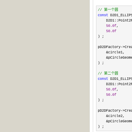
//
第一个圆
const
D2D1_ELLIP
D2D1::Point2
50.0f
,
50.0f
) ;
pD2DFactory
->
Cre
&
circle1,
&
pCircleGeom
) ;
//
第二个圆
const
D2D1_ELLIP
D2D1::Point2
50.0f
,
50.0f
) ;
pD2DFactory
->
Cre
&
circle2,
&
pCircleGeom
) ;