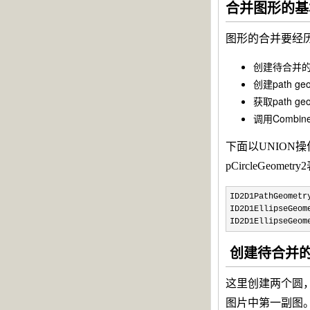
合并图形的基
图形的合并要经
创建待合并
创建path geo
获取path ge
调用Combin
下面以UNION操
pCircleGeom
ID2D1PathGeometr
ID2D1EllipseGeom
ID2D1EllipseGeom
创建待合并
这里创建两个圆，半
图片中第一副图