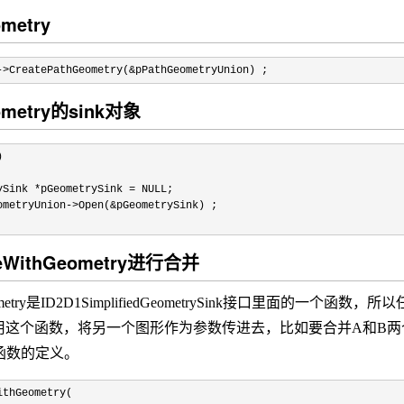
metry
->
CreatePathGeometry(
&
pPathGeometryUnion) ;
ometry的sink对象
)
ySink
*
pGeometrySink
=
NULL;
metryUnion
->
Open(
&
pGeometrySink) ;
eWithGeometry进行合并
Geometry是ID2D1SimplifiedGeometrySink接口里面的
个函数，将另一个图形作为参数传进去，比如要合并A和B两个图形，调用方
个函数的定义。
ithGeometry(