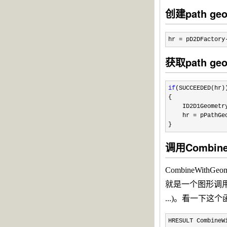
创建path geo
hr
=
pD2DFactory
获取path ge
if
(SUCCEEDED(hr)
{
ID2D1Geometr
hr
=
pPathGeo
}
调用Combin
CombineWith
就是一个图形调用这
...)。看一下这
HRESULT CombineW