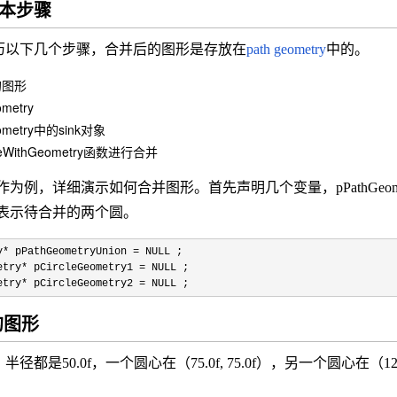
本步骤
历以下几个步骤，合并后的图形是存放在
path geometry
中的。
的图形
metry
ometry中的sink对象
eWithGeometry函数进行合并
作为例，详细演示如何合并图形。首先声明几个变量，pPathGeome
etry2表示待合并的两个圆。
y
*
pPathGeometryUnion
=
NULL ;
etry
*
pCircleGeometry1
=
NULL ;
etry
*
pCircleGeometry2
=
NULL ;
的图形
径都是50.0f，一个圆心在（75.0f, 75.0f），另一个圆心在（1
。