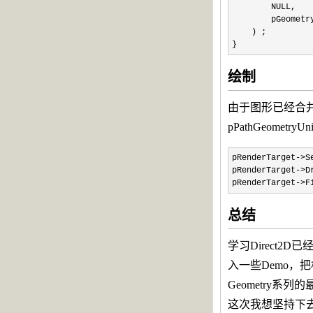
NULL,
pGeometryS
) ;
}
绘制
由于图形已经合并，
pPathGeometryU
pRenderTarget
->
S
pRenderTarget
->
D
pRenderTarget
->
F
总结
学习Direct
入一些Demo
Geometry
这次我想坚持下