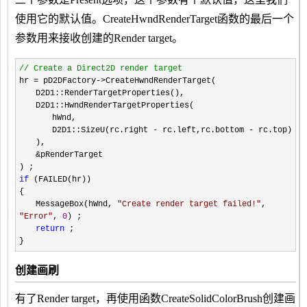
使用它的默认值。
CreateHwndRenderTarget函数的最后一个
参数用来接收创建的Render target。
//
Create a Direct2D render target
hr
=
pD2DFactory
->
CreateHwndRenderTarget(
D2D1::RenderTargetProperties(),
D2D1::HwndRenderTargetProperties(
hWnd,
D2D1::SizeU(rc.right
-
rc.left,rc.bottom
-
rc.top)
),
&
pRenderTarget
) ;
if
(FAILED(hr))
{
MessageBox(hWnd,
"
Create render target failed!
"
,
"
Error
"
,
0
) ;
return
;
}
创建画刷
有了Render target，再使用函数
CreateSolidColorBrush
创建画