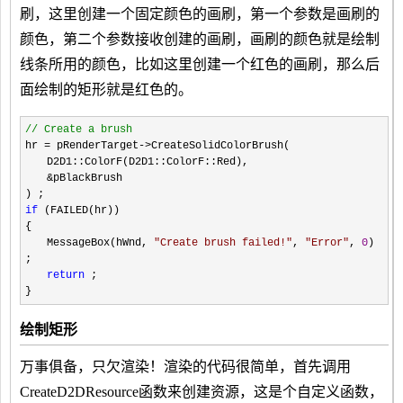
刷，这里创建一个固定颜色的画刷，第一个参数是画刷的
颜色，第二个参数接收创建的画刷，画刷的颜色就是绘制
线条所用的颜色，比如这里创建一个红色的画刷，那么后
面绘制的矩形就是红色的。
//
Create a brush
hr
=
pRenderTarget
->
CreateSolidColorBrush(
D2D1::ColorF(D2D1::ColorF::Red),
&
pBlackBrush
) ;
if
(FAILED(hr))
{
MessageBox(hWnd,
"
Create brush failed!
"
,
"
Error
"
,
0
)
;
return
;
}
绘制矩形
万事俱备，只欠渲染！渲染的代码很简单，首先调用
CreateD2DResource函数来创建资源，这是个自定义函数，