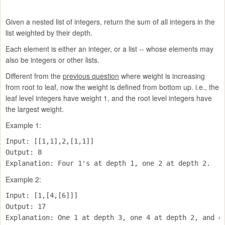
Given a nested list of integers, return the sum of all integers in the
list weighted by their depth.
Each element is either an integer, or a list -- whose elements may
also be integers or other lists.
Different from the
previous question
where weight is increasing
from root to leaf, now the weight is defined from bottom up. i.e., the
leaf level integers have weight 1, and the root level integers have
the largest weight.
Example 1:
Input: 
[[1,1],2,[1,1]]

Output: 
8 

Example 2:
Input: 
[1,[4,[6]]]

Output: 
17 

Explanation: One 1 at depth 3, one 4 at depth 2, and o