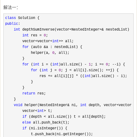
解法一：
class
public
:

int
 depthSumInverse(vector<NestedInteger>&
 nestedList) {

int
 res = 
0
;

        vector
<vector<
int
>>
 all;

for
 (auto &
a : nestedList) {

            helper(a, 
0
, all);

        }

for
 (
int
 i = (
int
)all.size() - 
1
; i >= 
0
; --
i) {

for
 (
int
 j = 
0
; j < all[i].size(); ++
j) {

                res 
+= all[i][j] * ((
int
)all.size() -
 i);

            }

        }

return
 res;

    }

void
 helper(NestedInteger& ni, 
int
 depth, vector<vector<
i
        vector
<
int
>
 t;

if
 (depth < all.size()) t =
 all[depth];

else
 all.push_back(t);

if
 (ni.isInteger()) {

            t.push_back(ni.getInteger());
