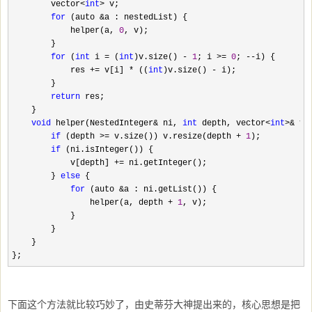
        vector
<
int
>
 v;

for
 (auto &
a : nestedList) {

            helper(a, 
0
, v);

        }

for
 (
int
 i = (
int
)v.size() - 
1
; i >= 
0
; --
i) {

            res 
+= v[i] * ((
int
)v.size() -
 i);

        }

return
 res;

    }

void
 helper(NestedInteger& ni, 
int
 depth, vector<
int
>&
 v) 
if
 (depth >= v.size()) v.resize(depth + 
1
);

if
 (ni.isInteger()) {

            v[depth] 
+=
 ni.getInteger();

        } 
else
 {

for
 (auto &
a : ni.getList()) {

                helper(a, depth 
+ 
1
, v);

            }

        }

    }

};
下面这个方法就比较巧妙了，由史蒂芬大神提出来的，核心思想是把