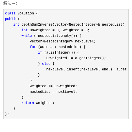
解法三：
class
public
:

int
 depthSumInverse(vector<NestedInteger>&
 nestedList) {

int
 unweighted = 
0
, weighted = 
0
;

while
 (!
nestedList.empty()) {

            vector
<NestedInteger>
 nextLevel;

for
 (auto a : nestedList) {

if
 (a.isInteger()) {

                    unweighted 
+=
 a.getInteger();

                } 
else
 {

                    nextLevel.insert(nextLevel.end(), a.getLis
                }

            }

            weighted 
+=
 unweighted;

            nestedList 
=
 nextLevel;

        }

return
 weighted;

    }

}; 