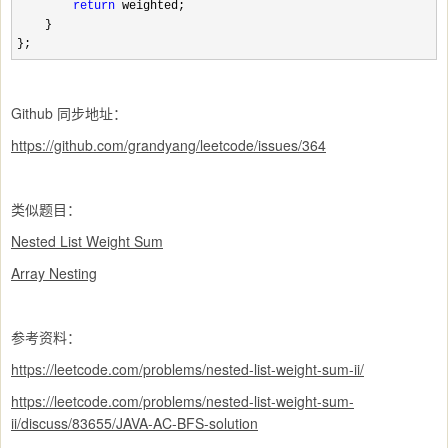
return
 weighted;

    }

};
Github 同步地址：
https://github.com/grandyang/leetcode/issues/364
类似题目：
Nested List Weight Sum
Array Nesting
参考资料：
https://leetcode.com/problems/nested-list-weight-sum-ii/
https://leetcode.com/problems/nested-list-weight-sum-
ii/discuss/83655/JAVA-AC-BFS-solution