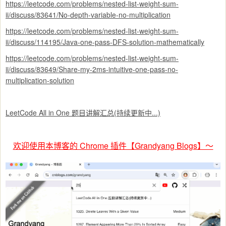
https://leetcode.com/problems/nested-list-weight-sum-
ii/discuss/83641/No-depth-variable-no-multiplication
https://leetcode.com/problems/nested-list-weight-sum-
ii/discuss/114195/Java-one-pass-DFS-solution-mathematically
https://leetcode.com/problems/nested-list-weight-sum-
ii/discuss/83649/Share-my-2ms-intuitive-one-pass-no-
multiplication-solution
LeetCode All in One 题目讲解汇总(持续更新中...)
欢迎使用本博客的 Chrome 插件【Grandyang Blogs】～