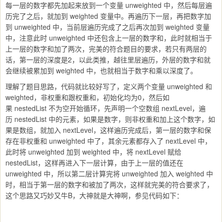
每一层的数字都先加起来放到一个变量 unweighted 中，然后每层遍
历完了之后，就加到 weighted 变量中。再遍历下一层，再把数字加
到 unweighted 中，当前层遍历完成了之后再次加到 weighted 变量
中，注意此时 unweighted 中还包含上一层的数字和，此时就相当于
上一层的数字和加了两次，完美的符合题目的要求，若只有两层的
话，第一层的深度是2，以此类推，越往里层遍历，外层的数字和就
会继续被累加到 weighted 中，也就相当于数字和乘以深度了。
理解了题目思路，代码就比较好写了，定义两个变量 unweighted 和
weighted，非权重和跟权重和，初始化均为0，然后如
果
nestedList
不为空开始循环，先声明一个空数组 nextLevel，遍
历
nestedList
中的元素，如果是数字，则非权重和加上这个数字，如
果是数组，就加入 nextLevel，这样遍历完成后，第一层的数字和保
存在非权重和 unweighted 中了，其余元素都存入了 nextLevel 中，
此时将 unweighted 加到 weighted 中，将 nextLevel 赋给
nestedList，这样再进入下一层计算，由于上一层的值还在
unweighted 中，所以第二层计算完将 unweighted 加入 weighted 中
时，相当于第一层的数字和被加了两次，这样就完美的符合要求了，
这个思路又巧妙又牛B，大神就是大神啊，参见代码如下：