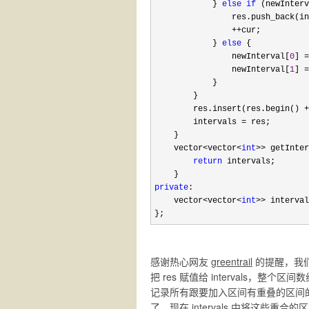
            } 
else
if
 (newInterv
                res.push_back(in
++
cur;

            } 
else
 {

                newInterval[
0
] =
                newInterval[
1
] =
            }

        }

        res.insert(res.begin() 
+
        intervals 
=
 res;

    }

    vector
<vector<
int
>>
 getInter
return
 intervals;

private
:

    vector
<vector<
int
>>
 interval
};
感谢热心网友
greentrail
的提醒，我
把 res 赋值给 intervals，整
记录所有跟要加入区间有重叠的区间的个
了，现在 intervals 中将这