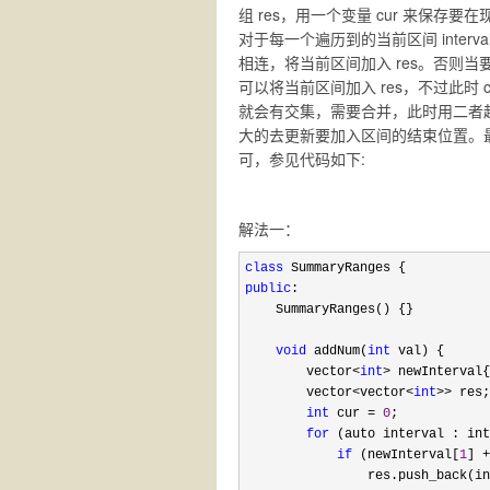
组 res，用一个变量 cur 来保存要
对于每一个遍历到的当前区间 inte
相连，将当前区间加入 res。否则
可以将当前区间加入 res，不过此时
就会有交集，需要合并，此时用二者
大的去更新要加入区间的结束位置。最终将要加
可，参见代码如下:
解法一：
class
public
:

    SummaryRanges() {}

void
 addNum(
int
 val) {

        vector
<
int
>
 newInterval{
        vector
<vector<
int
>>
 res;

int
 cur = 
0
;

for
 (auto interval : int
if
 (newInterval[
1
] +
                res.push_back(in