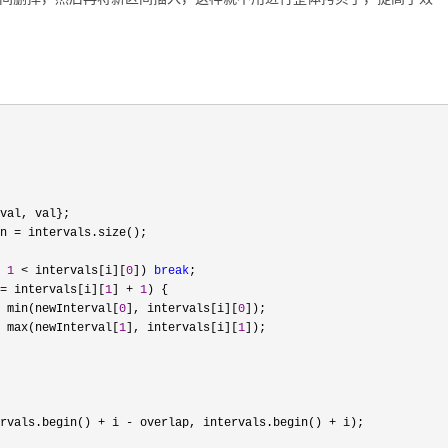
val, val};

n =
 intervals.size();

 
1
 < intervals[i][
0
]) 
break
; 

= intervals[i][
1
] + 
1
) {

 min(newInterval[
0
], intervals[i][
0
]);

 max(newInterval[
1
], intervals[i][
1
]);

rvals.begin() 
+ i - overlap, intervals.begin() +
 i);
