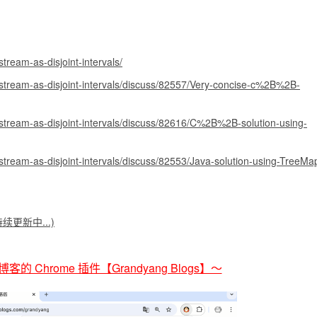
tream-as-disjoint-intervals/
-stream-as-disjoint-intervals/discuss/82557/Very-concise-c%2B%2B-
-stream-as-disjoint-intervals/discuss/82616/C%2B%2B-solution-using-
stream-as-disjoint-intervals/discuss/82553/Java-solution-using-TreeMa
(持续更新中...)
的 Chrome 插件【Grandyang Blogs】～