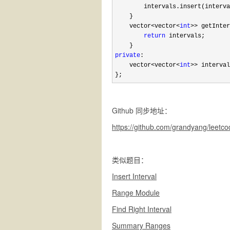
        intervals.insert(interva
    }

    vector
<vector<
int
>>
 getInter
return
 intervals;

private
:

    vector
<vector<
int
>>
 interval
};
Github 同步地址：
https://github.com/grandyang/leetco
类似题目：
Insert Interval
Range Module
Find Right Interval
Summary Ranges