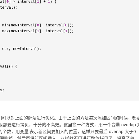
al[
0
] > interval[
1
] + 
1
) {

terval);

 min(newInterval[
0
], interval[
0
]);

 max(newInterval[
1
], interval[
1
]);

 cur, newInterval);

vals() {

s;

们可以对上面的解法进行优化。由于上面的方法每次添加区间的时候，都
个区间数组都要进行拷贝，十分的不高效。这里换一种方式，用一个变量 overlap 
数，用变量i表示新区间要加入的位置，这样只要最后 overlap 大于0
些重合的区间删掉，然后再将新区间插入，这样就不用进行整体拷贝了，提高了效