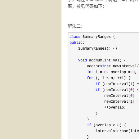
率，参见代码如下：
解法二：
class
public
:

    SummaryRanges() {}

void
 addNum(
int
 val) {

        vector
<
int
>
 newInterval{
int
 i = 
0
, overlap = 
0
, 
for
 (; i < n; ++
i) {

if
 (newInterval[
1
] +
if
 (newInterval[
0
] <
                newInterval[
0
] =
                newInterval[
1
] =
++
overlap;

            }

        }

if
 (overlap > 
0
) {

            intervals.erase(inte
        }
