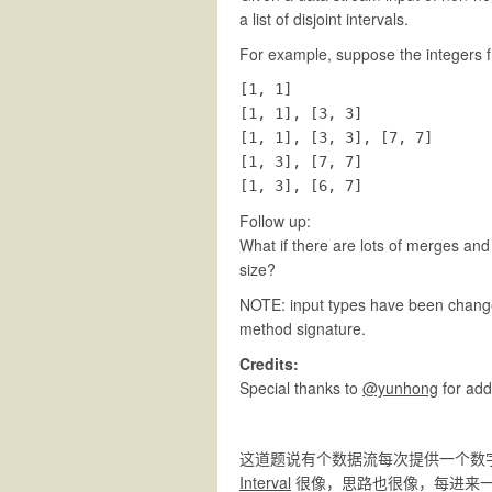
a list of disjoint intervals.
For example, suppose the integers fr
[1, 1]

[1, 1], [3, 3]

[1, 1], [3, 3], [7, 7]

[1, 3], [7, 7]

Follow up:
What if there are lots of merges and
size?
NOTE: input types have been changed
method signature.
Credits:
Special thanks to
@yunhong
for add
这道题说有个数据流每次提供一个数
Interval
很像，思路也很像，每进来一个新