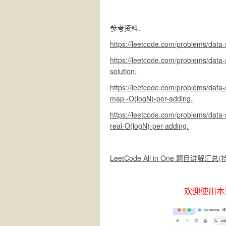
参考资料:
https://leetcode.com/problems/data-s
https://leetcode.com/problems/data
solution.
https://leetcode.com/problems/data
map.-O(logN)-per-adding.
https://leetcode.com/problems/data-
real-O(logN)-per-adding.
LeetCode All in One 题目讲解汇总
欢迎使用本博客