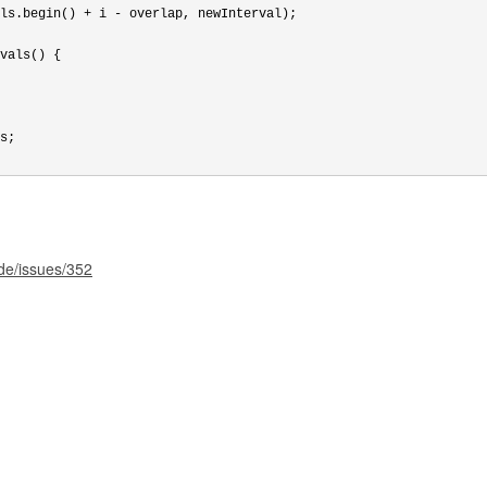
ls.begin() 
+ i -
 overlap, newInterval);

vals() {

s;

de/issues/352