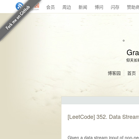
会员
周边
新闻
博问
闪存
赞助
Gra
仰天长
博客园
首页
[LeetCode] 352. Data Str
Given a data stream input of non-neg