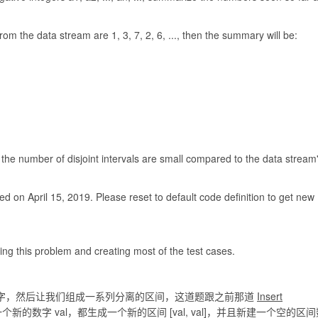
om the data stream are 1, 3, 7, 2, 6, ..., then the summary will be:
 the number of disjoint intervals are small compared to the data stream
 on April 15, 2019. Please reset to default code definition to get new
ing this problem and creating most of the test cases.
字，然后让我们组成一系列分离的区间，这道题跟之前那道
Insert
的数字 val，都生成一个新的区间 [val, val]，并且新建一个空的区间