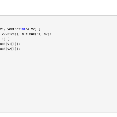
v1, vector<
int
>&
 v2) {

 v2.size(), n =
 max(n1, n2);

+
i) {

ack(v1[i]);

ack(v2[i]);
