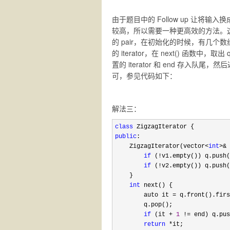
由于题目中的 Follow up 让
较高，所以需要一种更高效的方法。这里可以采用
的 pair，在初始化的时候，有几个数组就
的 iterator，在 next() 函数中，取
置的 iterator 和 end 存入队尾
可，参见代码如下：
解法三：
class
public
:

    ZigzagIterator(vector
<
int
>& 
if
 (!
v1.empty()) q.push(
if
 (!
v2.empty()) q.push(
    }

int
 next() {

        auto it 
= q.front().firs
        q.pop();

if
 (it + 
1
 != end) q.pus
return
 *
it;
