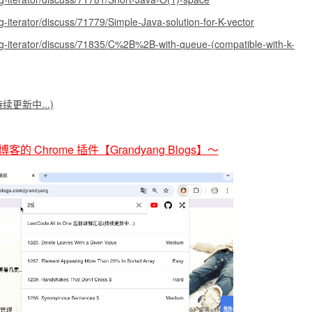
g-iterator/discuss/71779/Simple-Java-solution-for-K-vector
ag-iterator/discuss/71835/C%2B%2B-with-queue-(compatible-with-k-
(持续更新中...)
的 Chrome 插件【Grandyang Blogs】～