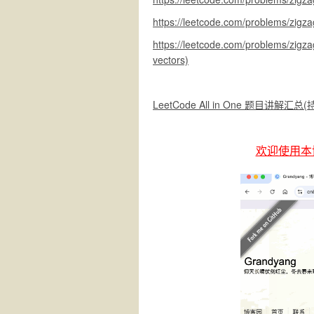
https://leetcode.com/problems/zigza
https://leetcode.com/problems/zigz
vectors)
LeetCode All in One 题目讲解汇总
欢迎使用本博客