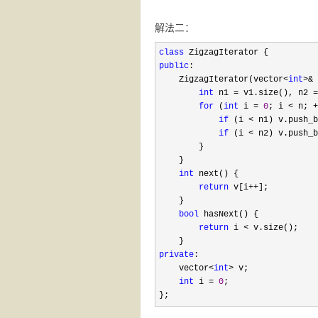
解法二：
class
public
:

    ZigzagIterator(vector
<
int
>& 
int
 n1 = v1.size(), n2 =
for
 (
int
 i = 
0
; i < n; +
if
 (i <
 n1) v.push_b
if
 (i <
 n2) v.push_b
        }

    }

int
 next() {

return
 v[i++
];

    }

bool
 hasNext() {

return
 i <
 v.size();

private
:

    vector
<
int
>
 v;

int
 i = 
0
;

};