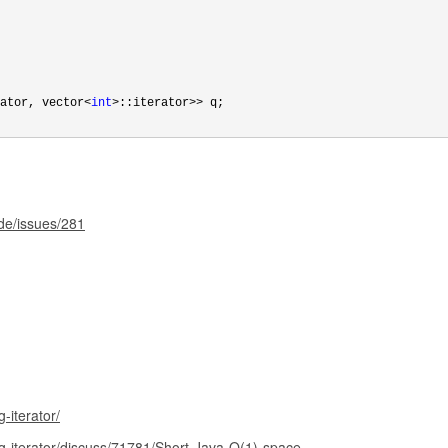
ator, vector<
int
>::iterator>>
 q;

de/issues/281
-iterator/
g-iterator/discuss/71781/Short-Java-O(1)-space