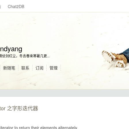
商
Chat2DB
ndyang
啸仗剑红尘，冬去春来寒暑几更...
新随笔
联系
订阅
管理
terator 之字形迭代器
erator to return their elements alternately.