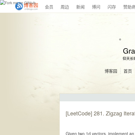
会员
周边
新闻
博问
闪存
赞助
Gra
仰天长
博客园
首页
[LeetCode] 281. Zigzag I
Given two 1d vectors, implement an it