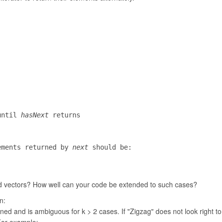
until 
hasNext
 returns 
ements returned by 
next
 should be: 
 vectors? How well can your code be extended to such cases?
n:
fined and is ambiguous for
k > 2
cases. If "Zigzag" does not look right to