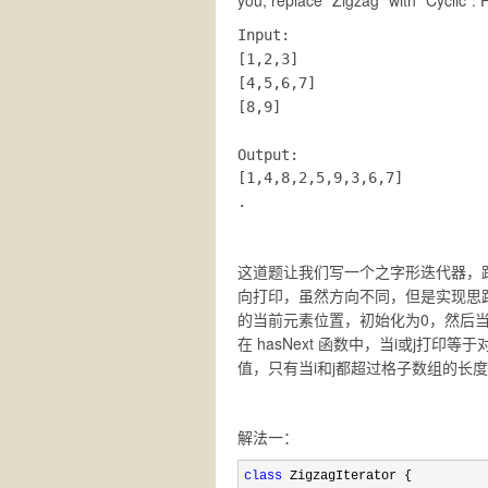
you, replace "Zigzag" with "Cyclic".
Input:

[1,2,3]

[4,5,6,7]

[8,9]

Output: 
[1,4,8,2,5,9,3,6,7]
.
这道题让我们写一个之字形迭代器，
向打印，虽然方向不同，但是实现思
的当前元素位置，初始化为0，然后当 i
在 hasNext 函数中，当i或j
值，只有当i和j都超过格子数组的长度时
解法一：
class