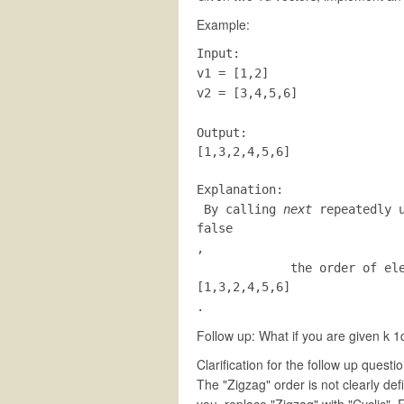
Example:
Input:

v1 = [1,2]

v2 = [3,4,5,6] 

Output: 
[1,3,2,4,5,6]

Explanation:
 By calling 
next
 repeatedly 
false
, 

             the order of el
[1,3,2,4,5,6]
.
Follow up: What if you are given
k
1d
Clarification for the follow up questio
The "Zigzag" order is not clearly de