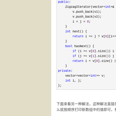
public
:

    ZigzagIterator(vector
<
int
>& 
        v.push_back(v1);

        v.push_back(v2);

        i 
= j = 
0
;

    }

int
 next() {

return
 i <= j ? v[
0
][i++
    }

bool
 hasNext() {

if
 (i >= v[
0
].size()) i 
if
 (j >= v[
1
].size()) j 
return
 i < v[
0
].size() |
private
:

    vector
<vector<
int
>>
 v;

int
 i, j;

};
下面来看另一种解法，这种解法直接
么就按顺序打印新数组中的值即可，