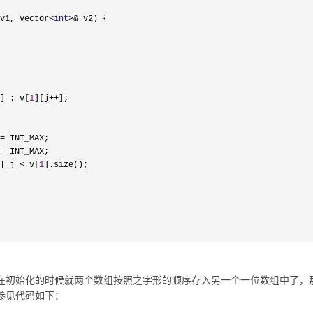
v1, vector<
int
>&
 v2) {

] : v[
1
][j++
];

=
 INT_MAX;

=
 INT_MAX;

| j < v[
1
].size();

在初始化的时候就两个数组按照之字形的顺序存入另一个一位数组中了，
参见代码如下：