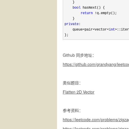
    }

bool
 hasNext() {

return
 !
q.empty();

private
:

    queue
<pair<vector<
int
>::iter
};
Github 同步地址：
https://github.com/grandyang/leetco
类似题目：
Flatten 2D Vector
参考资料：
https://leetcode.com/problems/zigzag
https://leetcode.com/problems/zigza