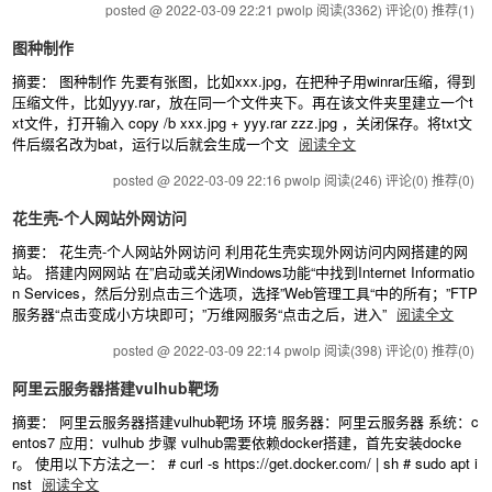
posted @ 2022-03-09 22:21 pwolp
阅读(3362)
评论(0)
推荐(1)
图种制作
摘要： 图种制作 先要有张图，比如xxx.jpg，在把种子用winrar压缩，得到
压缩文件，比如yyy.rar，放在同一个文件夹下。再在该文件夹里建立一个t
xt文件，打开输入 copy /b xxx.jpg + yyy.rar zzz.jpg ，关闭保存。将txt文
件后缀名改为bat，运行以后就会生成一个文
阅读全文
posted @ 2022-03-09 22:16 pwolp
阅读(246)
评论(0)
推荐(0)
花生壳-个人网站外网访问
摘要： 花生壳-个人网站外网访问 利用花生壳实现外网访问内网搭建的网
站。 搭建内网网站 在”启动或关闭Windows功能“中找到Internet Informatio
n Services，然后分别点击三个选项，选择”Web管理工具“中的所有；”FTP
服务器“点击变成小方块即可；”万维网服务“点击之后，进入”
阅读全文
posted @ 2022-03-09 22:14 pwolp
阅读(398)
评论(0)
推荐(0)
阿里云服务器搭建vulhub靶场
摘要： 阿里云服务器搭建vulhub靶场 环境 服务器：阿里云服务器 系统：c
entos7 应用：vulhub 步骤 vulhub需要依赖docker搭建，首先安装docke
r。 使用以下方法之一： # curl -s https://get.docker.com/ | sh # sudo apt i
nst
阅读全文