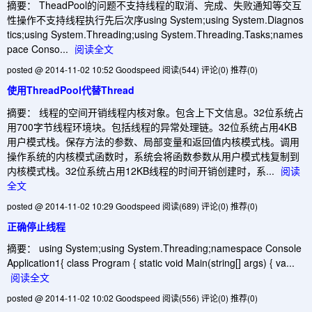
摘要： TheadPool的问题不支持线程的取消、完成、失败通知等交互
性操作不支持线程执行先后次序using System;using System.Diagnos
tics;using System.Threading;using System.Threading.Tasks;names
pace Conso...
阅读全文
posted @ 2014-11-02 10:52 Goodspeed
阅读(544)
评论(0)
推荐(0)
使用ThreadPool代替Thread
摘要： 线程的空间开销线程内核对象。包含上下文信息。32位系统占
用700字节线程环境块。包括线程的异常处理链。32位系统占用4KB
用户模式栈。保存方法的参数、局部变量和返回值内核模式栈。调用
操作系统的内核模式函数时，系统会将函数参数从用户模式栈复制到
内核模式栈。32位系统占用12KB线程的时间开销创建时，系...
阅读
全文
posted @ 2014-11-02 10:29 Goodspeed
阅读(689)
评论(0)
推荐(0)
正确停止线程
摘要： using System;using System.Threading;namespace Console
Application1{ class Program { static void Main(string[] args) { va...
阅读全文
posted @ 2014-11-02 10:02 Goodspeed
阅读(556)
评论(0)
推荐(0)