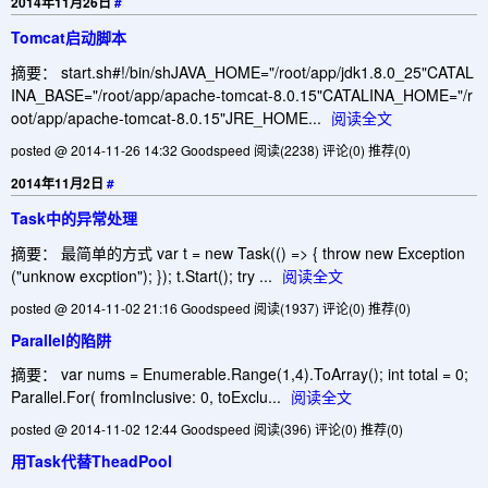
2014年11月26日
#
Tomcat启动脚本
摘要： start.sh#!/bin/shJAVA_HOME="/root/app/jdk1.8.0_25"CATAL
INA_BASE="/root/app/apache-tomcat-8.0.15"CATALINA_HOME="/r
oot/app/apache-tomcat-8.0.15"JRE_HOME...
阅读全文
posted @ 2014-11-26 14:32 Goodspeed
阅读(2238)
评论(0)
推荐(0)
2014年11月2日
#
Task中的异常处理
摘要： 最简单的方式 var t = new Task(() => { throw new Exception
("unknow excption"); }); t.Start(); try ...
阅读全文
posted @ 2014-11-02 21:16 Goodspeed
阅读(1937)
评论(0)
推荐(0)
Parallel的陷阱
摘要： var nums = Enumerable.Range(1,4).ToArray(); int total = 0;
Parallel.For( fromInclusive: 0, toExclu...
阅读全文
posted @ 2014-11-02 12:44 Goodspeed
阅读(396)
评论(0)
推荐(0)
用Task代替TheadPool