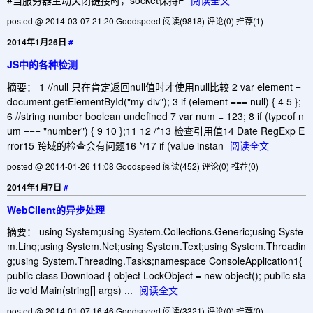
#当服务器主动关闭链接时，socket保持F
阅读全文
posted @ 2014-03-07 21:20 Goodspeed
阅读(9818)
评论(0)
推荐(1)
2014年1月26日
#
JS中的各种检测
摘要： 1 //null 只在肯定返回null值时才使用null比较 2 var element =
document.getElementById("my-div"); 3 if (element === null) { 4 5 };
6 //string number boolean undefined 7 var num = 123; 8 if (typeof n
um === "number") { 9 10 };11 12 /*13 检查引用值14 Date RegExp E
rror15 跨域的检查会有问题16 */17 if (value instan
阅读全文
posted @ 2014-01-26 11:08 Goodspeed
阅读(452)
评论(0)
推荐(0)
2014年1月7日
#
WebClient的异步处理
摘要： using System;using System.Collections.Generic;using Syste
m.Linq;using System.Net;using System.Text;using System.Threadin
g;using System.Threading.Tasks;namespace ConsoleApplication1{
public class Download { object LockObject = new object(); public sta
tic void Main(string[] args) ...
阅读全文
posted @ 2014-01-07 16:46 Goodspeed
阅读(3321)
评论(0)
推荐(0)