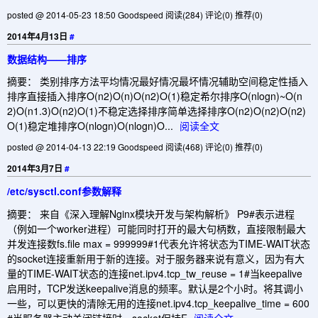
posted @ 2014-05-23 18:50 Goodspeed
阅读(284)
评论(0)
推荐(0)
2014年4月13日
#
数据结构——排序
摘要： 类别排序方法平均情况最好情况最坏情况辅助空间稳定性插入
排序直接插入排序O(n2)O(n)O(n2)O(1)稳定希尔排序O(nlogn)~O(n
2)O(n1.3)O(n2)O(1)不稳定选择排序简单选择排序O(n2)O(n2)O(n2)
O(1)稳定堆排序O(nlogn)O(nlogn)O...
阅读全文
posted @ 2014-04-13 22:19 Goodspeed
阅读(468)
评论(0)
推荐(0)
2014年3月7日
#
/etc/sysctl.conf参数解释
摘要： 来自《深入理解Nginx模块开发与架构解析》 P9#表示进程
（例如一个worker进程）可能同时打开的最大句柄数，直接限制最大
并发连接数fs.file max = 999999#1代表允许将状态为TIME-WAIT状态
的socket连接重新用于新的连接。对于服务器来说有意义，因为有大
量的TIME-WAIT状态的连接net.ipv4.tcp_tw_reuse = 1#当keepalive
启用时，TCP发送keepalive消息的频率。默认是2个小时。将其调小
一些，可以更快的清除无用的连接net.ipv4.tcp_keepalive_time = 600