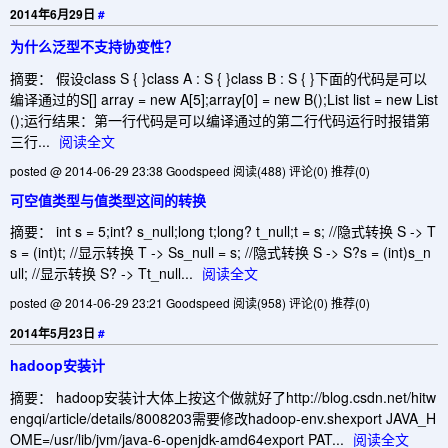
2014年6月29日
#
为什么泛型不支持协变性？
摘要： 假设class S { }class A : S { }class B : S { }下面的代码是可以
编译通过的S[] array = new A[5];array[0] = new B();List list = new List
();运行结果：第一行代码是可以编译通过的第二行代码运行时报错第
三行...
阅读全文
posted @ 2014-06-29 23:38 Goodspeed
阅读(488)
评论(0)
推荐(0)
可空值类型与值类型这间的转换
摘要： int s = 5;int? s_null;long t;long? t_null;t = s; //隐式转换 S -> T
s = (int)t; //显示转换 T -> Ss_null = s; //隐式转换 S -> S?s = (int)s_n
ull; //显示转换 S? -> Tt_null...
阅读全文
posted @ 2014-06-29 23:21 Goodspeed
阅读(958)
评论(0)
推荐(0)
2014年5月23日
#
hadoop安装计
摘要： hadoop安装计大体上按这个做就好了http://blog.csdn.net/hitw
engqi/article/details/8008203需要修改hadoop-env.shexport JAVA_H
OME=/usr/lib/jvm/java-6-openjdk-amd64export PAT...
阅读全文