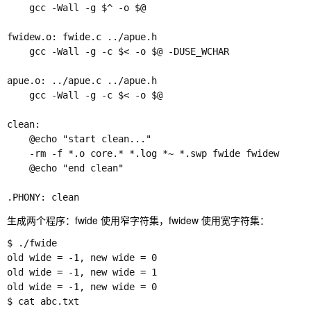
	gcc -Wall -g $^ -o $@

fwidew.o: fwide.c ../apue.h 

	gcc -Wall -g -c $< -o $@ -DUSE_WCHAR

apue.o: ../apue.c ../apue.h 

	gcc -Wall -g -c $< -o $@

clean: 

	@echo "start clean..."

	-rm -f *.o core.* *.log *~ *.swp fwide fwidew 

	@echo "end clean"

.PHONY: clean
生成两个程序：fwide 使用窄字符集，fwidew 使用宽字符集：
$ ./fwide

old wide = -1, new wide = 0

old wide = -1, new wide = 1

old wide = -1, new wide = 0

$ cat abc.txt 
