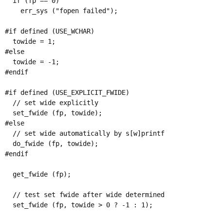
  if (fp == 0)

    err_sys ("fopen failed"); 

#if defined (USE_WCHAR)

  towide = 1;

#else

  towide = -1;  

#endif

#if defined (USE_EXPLICIT_FWIDE)

  // set wide explicitly

  set_fwide (fp, towide); 

#else

  // set wide automatically by s[w]printf

  do_fwide (fp, towide); 

#endif 

  get_fwide (fp); 

  // test set fwide after wide determined

  set_fwide (fp, towide > 0 ? -1 : 1); 
