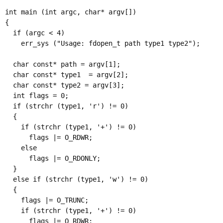
int main (int argc, char* argv[])

{

  if (argc < 4)

    err_sys ("Usage: fdopen_t path type1 type2"); 

  char const* path = argv[1]; 

  char const* type1  = argv[2]; 

  char const* type2 = argv[3]; 

  int flags = 0; 

  if (strchr (type1, 'r') != 0)

  {

    if (strchr (type1, '+') != 0)

      flags |= O_RDWR; 

    else 

      flags |= O_RDONLY;

  }

  else if (strchr (type1, 'w') != 0)

  {

    flags |= O_TRUNC; 

    if (strchr (type1, '+') != 0)

      flags |= O_RDWR; 
