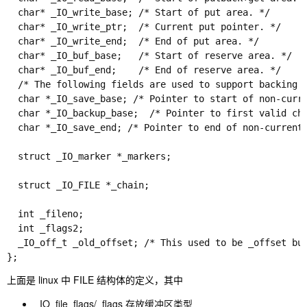
  char* _IO_write_base;	/* Start of put area. */

  char* _IO_write_ptr;	/* Current put pointer. */

  char* _IO_write_end;	/* End of put area. */

  char* _IO_buf_base;	/* Start of reserve area. */

  char* _IO_buf_end;	/* End of reserve area. */

  /* The following fields are used to support backing u
  char *_IO_save_base; /* Pointer to start of non-curre
  char *_IO_backup_base;  /* Pointer to first valid cha
  char *_IO_save_end; /* Pointer to end of non-current 
  struct _IO_marker *_markers;

  struct _IO_FILE *_chain;

  int _fileno;

  int _flags2;

  _IO_off_t _old_offset; /* This used to be _offset but
};
上面是 linux 中 FILE 结构体的定义，其中
_IO_file_flags/_flags 存放缓冲区类型