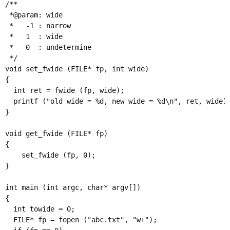
/**

 *@param: wide

 *   -1 : narrow

 *   1  : wide

 *   0  : undetermine

 */

void set_fwide (FILE* fp, int wide)

{

  int ret = fwide (fp, wide); 

  printf ("old wide = %d, new wide = %d\n", ret, wide);
}

void get_fwide (FILE* fp)

{

    set_fwide (fp, 0); 

}

int main (int argc, char* argv[])

{

  int towide = 0; 

  FILE* fp = fopen ("abc.txt", "w+"); 
