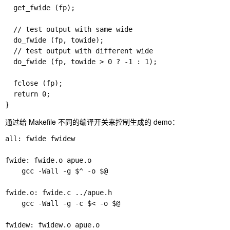
  get_fwide (fp); 

  // test output with same wide

  do_fwide (fp, towide); 

  // test output with different wide

  do_fwide (fp, towide > 0 ? -1 : 1); 

  fclose (fp); 

  return 0; 

}
通过给 Makefile 不同的编译开关来控制生成的 demo：
all: fwide fwidew

fwide: fwide.o apue.o

	gcc -Wall -g $^ -o $@

fwide.o: fwide.c ../apue.h 

	gcc -Wall -g -c $< -o $@ 

fwidew: fwidew.o apue.o
