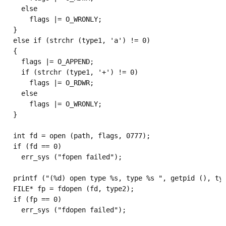
    else 

      flags |= O_WRONLY;

  }

  else if (strchr (type1, 'a') != 0)

  {

    flags |= O_APPEND; 

    if (strchr (type1, '+') != 0)

      flags |= O_RDWR; 

    else 

      flags |= O_WRONLY;

  }

  int fd = open (path, flags, 0777);  

  if (fd == 0)

    err_sys ("fopen failed"); 

  printf ("(%d) open type %s, type %s ", getpid (), typ
  FILE* fp = fdopen (fd, type2); 

  if (fp == 0)

    err_sys ("fdopen failed"); 
