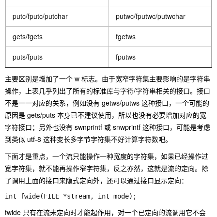
putc/fputc/putchar
putwc/fputwc/putwchar
gets/fgets
fgetws
puts/fputs
fputws
主要区别是增加了一个 w 标志。由于宽窄字符集主要影响的是字符串
操作，上表几乎列出了所有的标准库与字符/字符串相关的接口。接口
不是一一对应的关系，例如没有 getws/putws 这种接口，一个可能的
原因是 gets/puts 本身已不建议使用，所以也没有必要增加对应的宽
字符接口；另外也没有 swnprintf 或 snwprintf 这种接口，可能是考虑
到类似 utf-8 这种变长多字节字符集不好计算字符数吧。
下面才是重点，一个流只能操作一种宽度的字符集，如果已经操作过
宽字符集，就不能再操作窄字符集，反之亦然，这就是流的定向。除
了调用上面的接口来隐式定向外，还可以通过接口显示定向：
int fwide(FILE *stream, int mode);
fwide 只有在流未定向时才能起作用，对一个已定向的流调用它不会