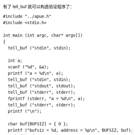
有了 tell_buf 就可以构造验证程序了：
#include "../apue.h"

#include <stdio.h> 

int main (int argc, char* argv[])

{

  tell_buf ("stdin", stdin); 

  int a; 

  scanf ("%d", &a); 

  printf ("a = %d\n", a); 

  tell_buf ("stdin", stdin); 

  tell_buf ("stdout", stdout); 

  tell_buf ("stderr", stderr); 

  fprintf (stderr, "a = %d\n", a); 

  tell_buf ("stderr", stderr); 

  printf ("\n"); 

  char buf[BUFSIZ] = { 0 }; 

  printf ("bufsiz = %d, address = %p\n", BUFSIZ, buf); 