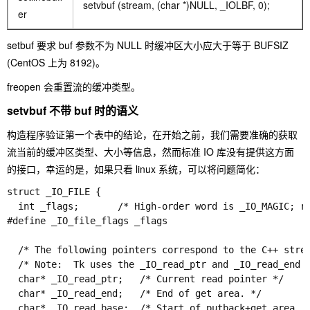
setvbuf (stream, (char *)NULL, _IOLBF, 0);
er
setbuf 要求 buf 参数不为 NULL 时缓冲区大小应大于等于 BUFSIZ
(CentOS 上为 8192)。
freopen 会重置流的缓冲类型。
setvbuf 不带 buf 时的语义
构造程序验证第一个表中的结论，在开始之前，我们需要准确的获取
流当前的缓冲区类型、大小等信息，然而标准 IO 库没有提供这方面
的接口，幸运的是，如果只看 linux 系统，可以将问题简化：
struct _IO_FILE {

  int _flags;		/* High-order word is _IO_MAGIC; rest is flags. */

#define _IO_file_flags _flags

  /* The following pointers correspond to the C++ strea
  /* Note:  Tk uses the _IO_read_ptr and _IO_read_end f
  char* _IO_read_ptr;	/* Current read pointer */

  char* _IO_read_end;	/* End of get area. */

  char* _IO_read_base;	/* Start of putback+get area. */
