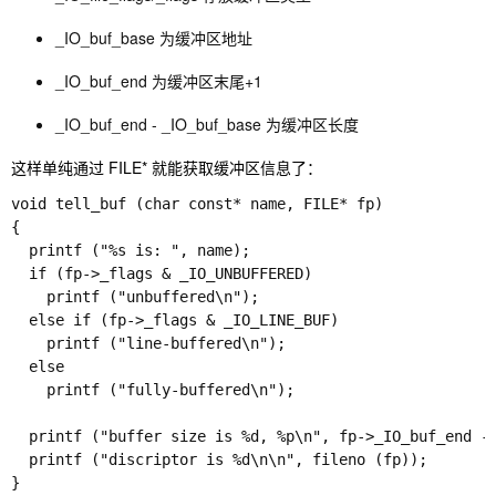
_IO_buf_base 为缓冲区地址
_IO_buf_end 为缓冲区末尾+1
_IO_buf_end - _IO_buf_base 为缓冲区长度
这样单纯通过 FILE* 就能获取缓冲区信息了：
void tell_buf (char const* name, FILE* fp)

{

  printf ("%s is: ", name); 

  if (fp->_flags & _IO_UNBUFFERED)

    printf ("unbuffered\n"); 

  else if (fp->_flags & _IO_LINE_BUF)

    printf ("line-buffered\n"); 

  else 

    printf ("fully-buffered\n"); 

  printf ("buffer size is %d, %p\n", fp->_IO_buf_end - 
  printf ("discriptor is %d\n\n", fileno (fp)); 

}