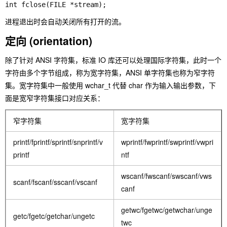
int fclose(FILE *stream);
进程退出时会自动关闭所有打开的流。
定向 (orientation)
除了针对 ANSI 字符集，标准 IO 库还可以处理国际字符集，此时一个
字符由多个字节组成，称为宽字符集，ANSI 单字符集也称为窄字符
集。宽字符集中一般使用 wchar_t 代替 char 作为输入输出参数，下
面是宽窄字符集接口对应关系：
窄字符集
宽字符集
printf/fprintf/sprintf/snprintf/v
wprintf/fwprintf/swprintf/vwpri
printf
ntf
wscanf/fwscanf/swscanf/vws
scanf/fscanf/sscanf/vscanf
canf
getwc/fgetwc/getwchar/unge
getc/fgetc/getchar/ungetc
twc