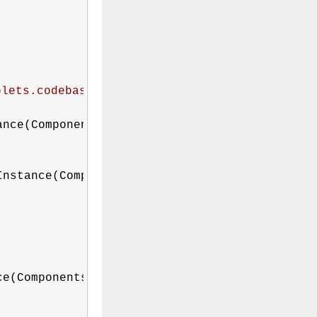
.codebase_principal_support'设置为'true'
"
)
ance(Components.interfaces.nsIClipboard);

Instance(Components.interfaces.nsITransferable
ce(Components.interfaces.nsISupportsString);
