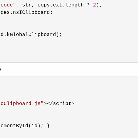
icode
"
, str, copytext.length * 
2
);

ces.nsIClipboard;

d.kGlobalClipboard);

）
roClipboard.js
"
></script>

ementById(id); } 
