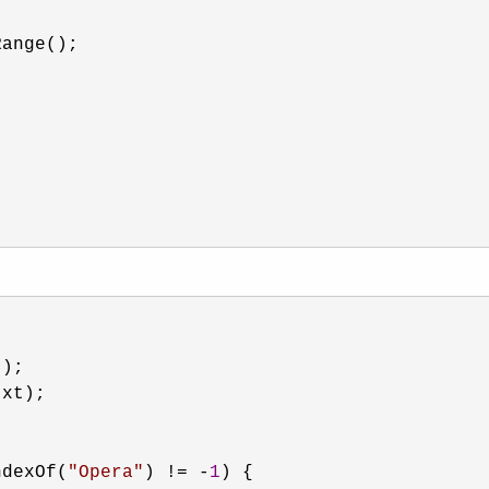
ange();

);

xt);

ndexOf(
"
Opera
"
) != -
1
) {
