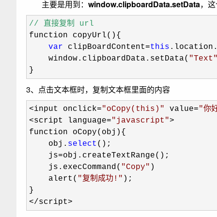
主要是用到：
window.clipboardData.setData
，这
// 
直接复制 url
function copyUrl(){

var
 clipBoardContent=
this
.location.
    window.clipboardData.setData(
"
Text
}
3、点击文本框时，复制文本框里面的内容
<input onclick=
"
oCopy(this)
"
 value=
"
你好
<script language=
"
javascript
"
>
function oCopy(obj){

    obj.
select
();

    js
=
obj.createTextRange();

    js.execCommand(
"
Copy
"
)

    alert(
"
复制成功!
"
);

</script>