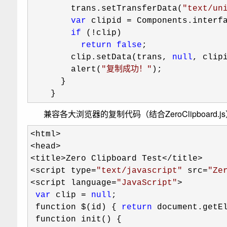
        trans.setTransferData(
"
text/un
var
 clipid =
 Components.interfa
if
 (!
clip)

return
false
;

        clip.setData(trans, 
null
, clipi
        alert(
"
复制成功！
"
);

      }

    }
兼容各大浏览器的复制代码（结合ZeroClipboard.js
<html>

<head>

<title>Zero Clipboard Test</title>

<script type=
"
text/javascript
"
 src=
"
Ze
<script language=
"
JavaScript
"
>

var
 clip = 
null
; 

 function $(id) { 
return
 document.getEl
 function init() {
