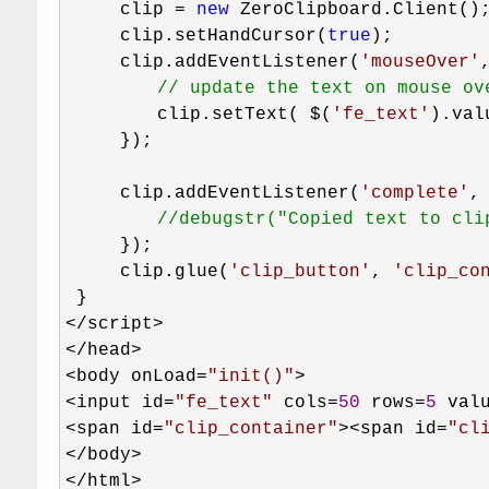
     clip 
= 
new
 ZeroClipboard.Client();
     clip.setHandCursor(
true
);     

     clip.addEventListener(
'
mouseOver
'
//
 update the text on mouse ov
  　　　　clip.setText( $(
'
fe_text
'
).val
     });

     clip.addEventListener(
'
complete
'
,
//
debugstr("Copied text to cli
     });

     clip.glue(
'
clip_button
'
, 
'
clip_co
</script>

</head>

<body onLoad=
"
init()
"
>

<input id=
"
fe_text
"
 cols=
50
 rows=
5
 val
<span id=
"
clip_container
"
><span id=
"
cl
</body>

</html>