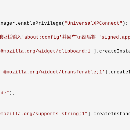
anager.enablePrivilege(
"
UniversalXPConnect
"
);

入'about:config'并回车\n然后将 'signed.applets
'
@mozilla.org/widget/clipboard;1
'
].createInst
[
'
@mozilla.org/widget/transferable;1
'
].create
ode
"
);

@mozilla.org/supports-string;1
"
].createInstan