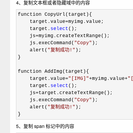
4、复制文本框或者隐藏域中的内容
function CopyUrl(target){

    target.value
=
myimg.value;

    target.
select
(); 

    js
=
myimg.createTextRange(); 

    js.execCommand(
"
Copy
"
);

    alert(
"
复制成功!
"
);

}

function AddImg(target){

    target.value
=
"
[IMG]
"
+myimg.value+
"
    target.
select
();

    js
=
target.createTextRange(); 

    js.execCommand(
"
Copy
"
);

    alert(
"
复制成功!
"
);

}
5、复制 span 标记中的内容