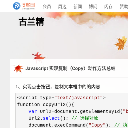
会员
周边
新闻
博问
闪存
赞
古兰精
Javascript 实现复制（Copy）动作方法总结
1、实现点击按钮，复制文本框中的的内容
<script type=
"
text/javascript
"
>
function copyUrl2(){

var
 Url2=document.getElementById(
"
    Url2.
select
(); 
//
 选择对象
    document.execCommand(
"
Copy
"
); 
//
 