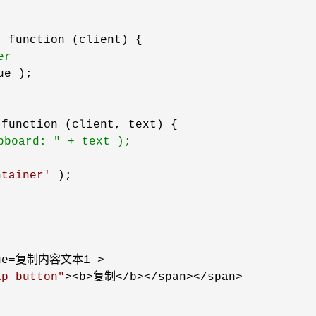


, function (client) {

er
ue );

 function (client, text) {

pboard: " + text );
ntainer
'
 );

ue=复制内容文本1 >

ip_button
"
><b>复制</b></span></span>
