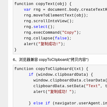
function copyText(obj) {

var
 rng =
 document.body.createTextR
    rng.moveToElementText(obj);

    rng.scrollIntoView();

    rng.
select
();

    rng.execCommand(
"
Copy
"
);

    rng.collapse(
false
);

    alert(
"
复制成功!
"
);

}
6、浏览器兼容 copyToClipboard("拷贝内容")
function copyToClipboard(txt) {

if
 (window.clipboardData) {

        window.clipboardData.clearData(
        clipboardData.setData(
"
Text
"
, t
        alert(
"
复制成功！
"
);

      } 
else
if
 (navigator.userAgent.i