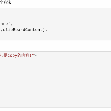
个方法
href;

"
,clipBoardContent);
.要copy的内容!
"
>
