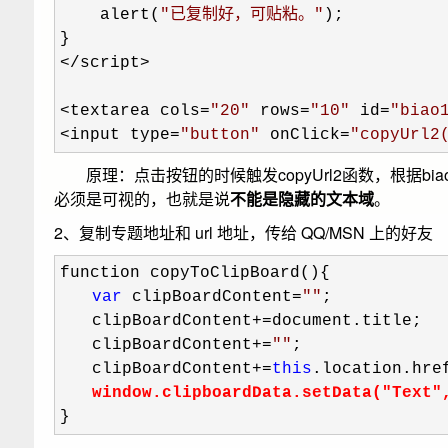
    alert(
"
已复制好，可贴粘。
"
);

</script>

<textarea cols=
"
20
"
 rows=
"
10
"
 id=
"
biao
<input type=
"
button
"
 onClick=
"
copyUrl2
原理：点击按钮的时候触发copyUrl2函数，根据biao
必须是可视的，也就是说
不能是隐藏的文本域
。
2、复制专题地址和 url 地址，传给 QQ/MSN 上的好友
function copyToClipBoard(){

var
 clipBoardContent=
""
;

　　clipBoardContent
+=
document.title;

　　clipBoardContent
+=
""
;

　　clipBoardContent
+=
this
.location.href
window.clipboardData.setData(
"Text"
}