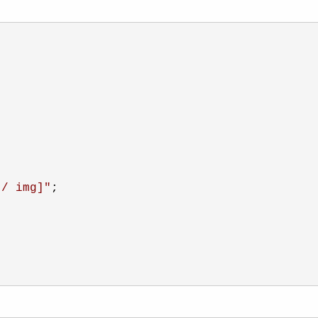
[/ img]
"
;
