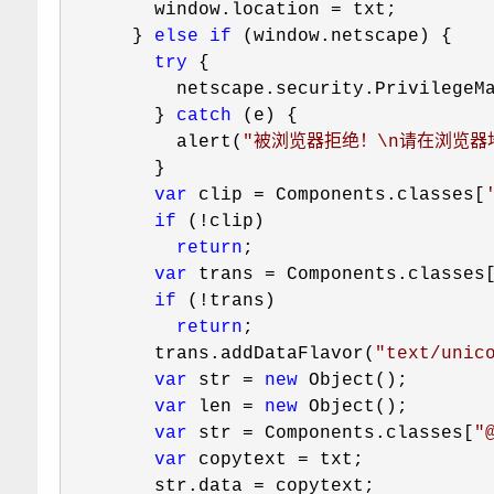
        window.location 
=
 txt;

      } 
else
if
 (window.netscape) {

try
 {

          netscape.security.PrivilegeM
        } 
catch
 (e) {

          alert(
"
被浏览器拒绝！\n请在浏览器地址栏输
        }

var
 clip = Components.classes[
if
 (!
clip)

return
;

var
 trans = Components.classes
if
 (!
trans)

return
;

        trans.addDataFlavor(
"
text/unic
var
 str = 
new
 Object();

var
 len = 
new
 Object();

var
 str = Components.classes[
"
var
 copytext =
 txt;

        str.data 
=
 copytext;
