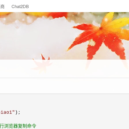
助商
Chat2DB
biao1
"
);

执行浏览器复制命令